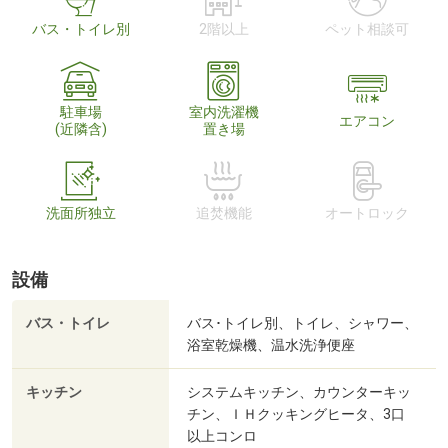
バス・トイレ別
2階以上
ペット相談可
駐車場
室内洗濯機
エアコン
(近隣含)
置き場
洗面所独立
追焚機能
オートロック
設備
バス・トイレ
バス･トイレ別、トイレ、シャワー、
浴室乾燥機、温水洗浄便座
キッチン
システムキッチン、カウンターキッ
チン、ＩＨクッキングヒータ、3口
以上コンロ