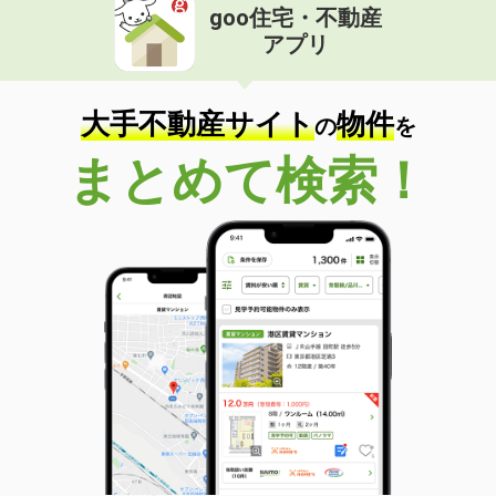
goo住宅・不動産
アプリ
大手不動産サイト
物件
の
を
まとめて検索！