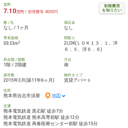
賃料
初期費用
7.10
を知りたい
/ 管理費等 4000円
万円
敷 / 礼
保証金
なし / 1ヶ月
なし
専有面積
間取り
2
2LDK(ＬＤＫ１３．１、洋
59.33m
６．５、洋６．６)
所在階 / 階数
方位
1階 / 2階建
南
築年数
物件タイプ
2015年3月(築11年6ヶ月)
賃貸アパート
住所
熊本県合志市須屋
地図
交通
熊本電気鉄道 黒石駅 徒歩7分
熊本電気鉄道 熊本高専前駅 徒歩12分
熊本電気鉄道 再春医療センター前駅 徒歩15分