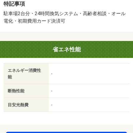
特記事項
問い合わせください♪知らない人が来た時でも玄関を開ける
必要がなくなるＴＶインターホンが付いております。収納
駐車場2台分・24時間換気システム・高齢者相談・オール
はウォークインクロゼット・シューズボックスなど豊富な
電化・初期費用カード決済可
ので、衣類や履き物の整理がしやすく便利です。リモート
会議のようにすぐに応対できないときでも、宅配ボックス
に荷物が届くので大変便利です。室内設備は浴室乾燥機・
省エネ性能
洗面所独立など豊富に揃っており、過ごしやすいお部屋に
なっております。駐輪場付きのアパートです。共用部に防
犯カメラがある、いざという時も録画内容を利用できる安
エネルギー消費性
心感があります。動画配信サービスで映画やドラマ・アニ
-
能
メを視聴するのがお好きな方、インターネットの使用料を
気にする必要がないので思う存分お楽しみいただけます。
断熱性能
-
同時にたくさん調理できるため、短い時間で一気に料理で
きる３口コンロが付いている物件です。駅から徒歩７分の
目安光熱費
-
位置に・インターネット無料。当店掲載以外も一括見学相
談可能です。・駐輪場：有（無料）