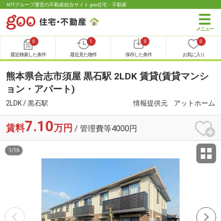
NTTグループ運営の不動産総合サイト goo住宅・不動産
0
1
0
0
最近検索した条件
最近見た物件
保存した条件
お気に入り
熊本県合志市須屋 黒石駅 2LDK 賃貸(賃貸マンシ
ョン・アパート)
2LDK / 黒石駅
情報提供元
アットホーム
7.10
賃料
万円
/ 管理費等4000円
1
/
16