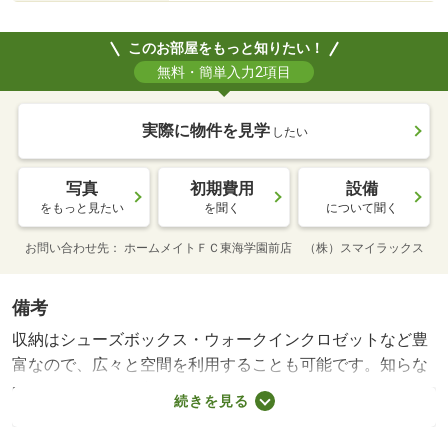
このお部屋をもっと知りたい！
無料・簡単入力2項目
実際に物件を見学
したい
写真
初期費用
設備
をもっと見たい
を聞く
について聞く
お問い合わせ先
ホームメイトＦＣ東海学園前店 （株）スマイラックス
備考
収納はシューズボックス・ウォークインクロゼットなど豊
富なので、広々と空間を利用することも可能です。知らな
い人が来た時でも玄関を開ける必要がなくなるモニター付
続きを見る
きインターホンを備えております。気になる物件はまとめ
てご紹介・ご案内可能です＾＾ご不明な点などお気軽にお