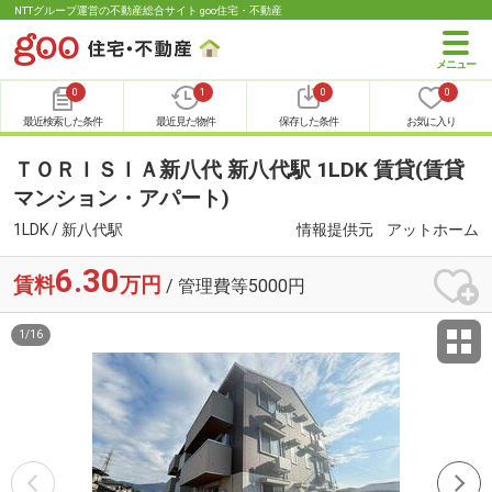
NTTグループ運営の不動産総合サイト goo住宅・不動産
0
1
0
0
最近検索した条件
最近見た物件
保存した条件
お気に入り
ＴＯＲＩＳＩＡ新八代 新八代駅 1LDK 賃貸(賃貸
マンション・アパート)
1LDK / 新八代駅
情報提供元
アットホーム
6.30
賃料
万円
/ 管理費等5000円
1
/
16