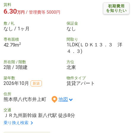
賃料
初期費用
6.30
を知りたい
/ 管理費等 5000円
万円
敷 / 礼
保証金
なし / 1ヶ月
なし
専有面積
間取り
2
1LDK(ＬＤＫ１３．３ 洋
42.79m
４．３)
所在階 / 階数
方位
2階 / 3階建
北東
築年数
物件タイプ
2026年10月
賃貸アパート
新築
住所
熊本県八代市井上町
地図
交通
ＪＲ九州新幹線 新八代駅 徒歩8分
乗り換え検索