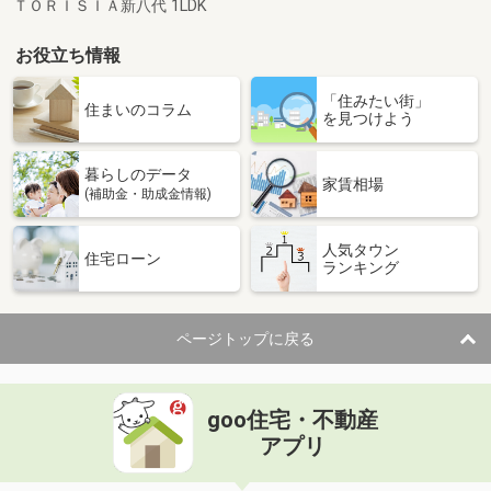
ＴＯＲＩＳＩＡ新八代 1LDK
お役立ち情報
「住みたい街」
住まいのコラム
を見つけよう
暮らしのデータ
家賃相場
(補助金・助成金情報)
人気タウン
住宅ローン
ランキング
ページトップに戻る
goo住宅・不動産
アプリ