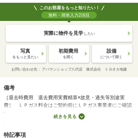
このお部屋をもっと知りたい！
無料・簡単入力2項目
実際に物件を見学
したい
写真
初期費用
設備
をもっと見たい
を聞く
について聞く
お問い合わせ先
アパマンショップ八代店 株式会社 トヨオカ地建
備考
［退去時費用 退去費用実費精算※故意・過失等別途実
費］ ＬＰガス料金はご契約前にＬＰガス事業者にご確認
いただけます。 本物件はＺＥＨ－Ｍ物件です。詳細はＺ
続きを見る
ＥＨ－Ｍ情報をご確認ください。ルームクリーニング料金
にエアコンクリーニング費用を含みます。 ＮＯ：１０
特記事項
００９２４３１０・賃貸保証等：加入要（機関保証加入必