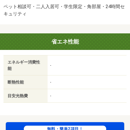
須。初回保証料３５０００円、月額保証料賃料等総額の
ペット相談可・二人入居可・学生限定・角部屋・24時間セ
１％＋８００円／月（その他商品あり））・他交通手段：
キュリティ
自動車学校前（八代）停歩１４分・インターネット無料。
エアコン２台、各部屋に照明付き！小型犬と一緒に暮らせ
る物件です（＊‘ω‘ ＊）八代市のお部屋探しはアパマンシ
省エネ性能
ョップまで！！・バイク置場：なし・駐輪場：有/初回保証
料 35000円/初期消火器具 6380円/室内清掃費用 60500円/
室内除菌施工 17600円/その他費用 16500円
エネルギー消費性
-
能
断熱性能
-
目安光熱費
-
無料・簡単2項目！