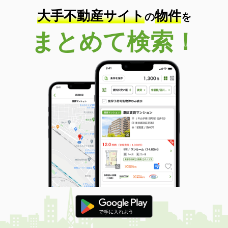
大手不動産サイト
物件
の
を
まとめて検索！