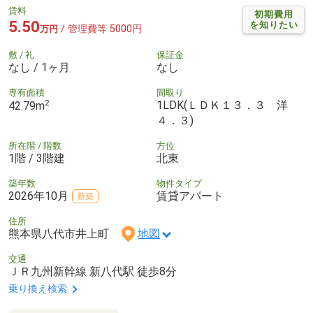
賃料
初期費用
5.50
を知りたい
/ 管理費等 5000円
万円
敷 / 礼
保証金
なし / 1ヶ月
なし
専有面積
間取り
2
1LDK(ＬＤＫ１３．３ 洋
42.79m
４．３)
所在階 / 階数
方位
1階 / 3階建
北東
築年数
物件タイプ
2026年10月
賃貸アパート
新築
住所
熊本県八代市井上町
地図
交通
ＪＲ九州新幹線 新八代駅 徒歩8分
乗り換え検索