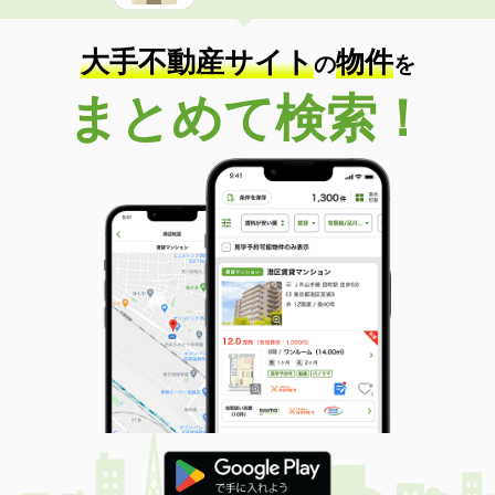
大手不動産サイト
物件
の
を
まとめて検索！