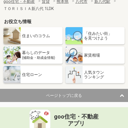
goo住宅・不動産
賃貸
熊本県
八代市
新八代駅
ＴＯＲＩＳＩＡ新八代 1LDK
お役立ち情報
「住みたい街」
住まいのコラム
を見つけよう
暮らしのデータ
家賃相場
(補助金・助成金情報)
人気タウン
住宅ローン
ランキング
ページトップに戻る
goo住宅・不動産
アプリ