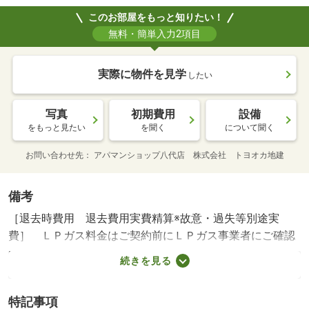
このお部屋をもっと知りたい！
無料・簡単入力2項目
実際に物件を見学
したい
写真
初期費用
設備
をもっと見たい
を聞く
について聞く
お問い合わせ先
アパマンショップ八代店 株式会社 トヨオカ地建
備考
［退去時費用 退去費用実費精算※故意・過失等別途実
費］ ＬＰガス料金はご契約前にＬＰガス事業者にご確認
いただけます。 本物件はＺＥＨ－Ｍ物件です。詳細はＺ
続きを見る
ＥＨ－Ｍ情報をご確認ください。ルームクリーニング料金
にエアコンクリーニング費用を含みます。２年後賃料：６
特記事項
１０００円になります 短期解約違約金有２年限定賃 Ｎ