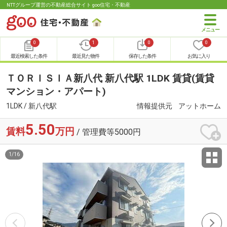
NTTグループ運営の不動産総合サイト goo住宅・不動産
0
1
0
0
最近検索した条件
最近見た物件
保存した条件
お気に入り
ＴＯＲＩＳＩＡ新八代 新八代駅 1LDK 賃貸(賃貸
マンション・アパート)
1LDK / 新八代駅
情報提供元
アットホーム
5.50
賃料
万円
/ 管理費等5000円
1
/
16