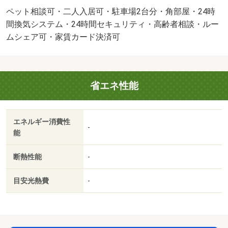
Ｏ：１０００９２２６８１・賃貸保証等：加入要（機関保
ペット相談可・二人入居可・駐車場2台分・角部屋・24時
証加入必須。初回保証料３５０００円、月額保証料賃料等
間換気システム・24時間セキュリティ・高齢者相談・ルー
総額の１％＋８００円／月（その他商品あり））・他交通
ムシェア可・家賃カード決済可
手段：自動車学校前（八代）停歩１４分・インターネット
無料。エアコン２台、各部屋に照明付き！小型犬と一緒に
暮らせる物件です（＊‘ω‘ ＊）八代市のお部屋探しはアパ
省エネ性能
マンショップまで！！・バイク置場：なし・駐輪場：有/室
内清掃費用 60500円/Ｄ－ｒｏｏｍＣａｒｄキー料
金 16500円/初回保証料 35000円/初期消火器具 6380円/そ
エネルギー消費性
の他費用 17600円
-
能
断熱性能
-
目安光熱費
-