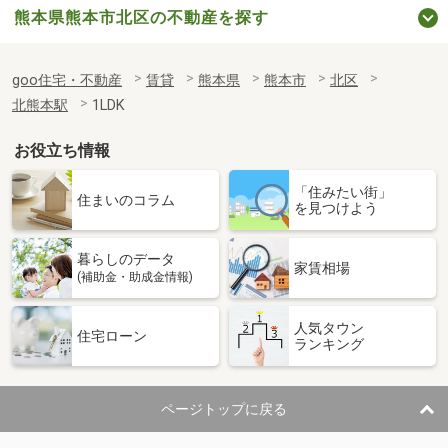
熊本県熊本市北区の不動産を探す
goo住宅・不動産
賃貸
熊本県
熊本市
北区
北熊本駅
1LDK
お役立ち情報
「住みたい街」
住まいのコラム
を見つけよう
暮らしのデータ
家賃相場
(補助金・助成金情報)
人気タウン
住宅ローン
ランキング
ページトップに戻る