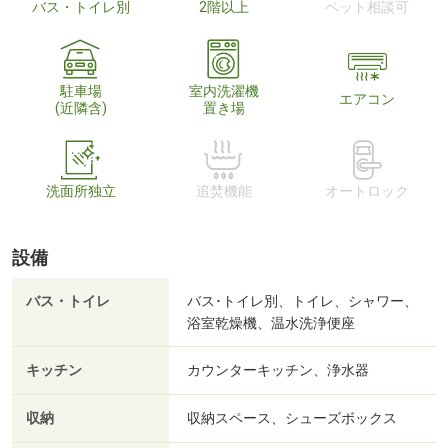
バス・トイレ別
2階以上
ペット相談可
駐車場
室内洗濯機
エアコン
(近隣含)
置き場
洗面所独立
追焚機能
オートロック
設備
バス・トイレ
バス･トイレ別、トイレ、シャワー、
浴室乾燥機、温水洗浄便座
キッチン
カウンターキッチン、浄水器
収納
収納スペース、シューズボックス