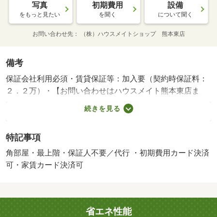
写真
初期費用
設備
をもっと見たい
を聞く
について聞く
お問い合わせ先
（株）ハウスメイトショップ 熊本東店
備考
保証会社利用必須・賃貸保証等：加入要（契約時保証料：
２．２万）・【お問い合わせはハウスメイト熊本東店ま
で】内見予約受付中＾＾当社掲載以外でも募集中の物件で
続きを見る
あれば、まとめてご見学可能・ご提案致します＾＾/クリー
ニング費用 60000円/鍵セット費 3300円
特記事項
角部屋・最上階・保証人不要／代行 ・初期費用カード決済
可・家賃カード決済可
省エネ性能