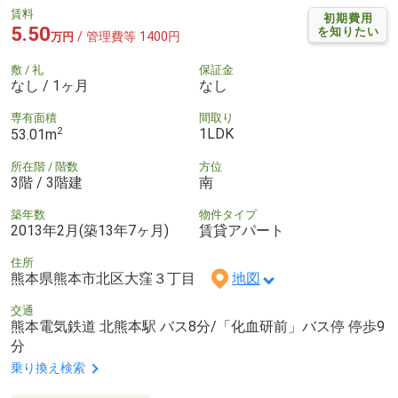
賃料
初期費用
5.50
を知りたい
/ 管理費等 1400円
万円
敷 / 礼
保証金
なし / 1ヶ月
なし
専有面積
間取り
2
1LDK
53.01m
所在階 / 階数
方位
3階 / 3階建
南
築年数
物件タイプ
2013年2月(築13年7ヶ月)
賃貸アパート
住所
熊本県熊本市北区大窪３丁目
地図
交通
熊本電気鉄道 北熊本駅 バス8分/「化血研前」バス停 停歩9
分
乗り換え検索