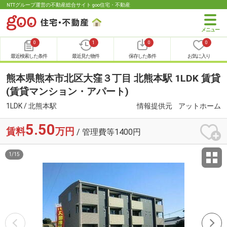
NTTグループ運営の不動産総合サイト goo住宅・不動産
0
1
0
0
最近検索した条件
最近見た物件
保存した条件
お気に入り
熊本県熊本市北区大窪３丁目 北熊本駅 1LDK 賃貸
(賃貸マンション・アパート)
1LDK / 北熊本駅
情報提供元
アットホーム
5.50
賃料
万円
/ 管理費等1400円
1
/
15