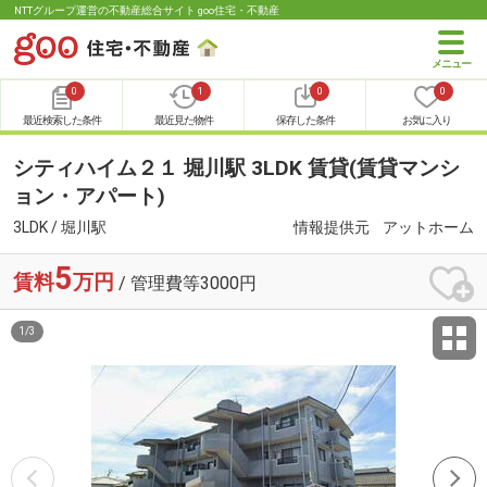
NTTグループ運営の不動産総合サイト goo住宅・不動産
0
1
0
0
最近検索した条件
最近見た物件
保存した条件
お気に入り
シティハイム２１ 堀川駅 3LDK 賃貸(賃貸マンシ
ョン・アパート)
3LDK / 堀川駅
情報提供元
アットホーム
5
賃料
万円
/ 管理費等3000円
1
/
3