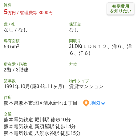
賃料
初期費用
5
を知りたい
/ 管理費等 3000円
万円
敷 / 礼
保証金
なし / なし
なし
専有面積
間取り
2
3LDK(ＬＤＫ１２、洋６、洋
69.6m
６、洋６)
所在階 / 階数
方位
2階 / 3階建
築年数
物件タイプ
1991年10月(築34年11ヶ月)
賃貸マンション
住所
熊本県熊本市北区清水新地１丁目
地図
交通
熊本電気鉄道 堀川駅 徒歩10分
熊本電気鉄道 新須屋駅 徒歩14分
熊本電気鉄道 八景水谷駅 徒歩15分