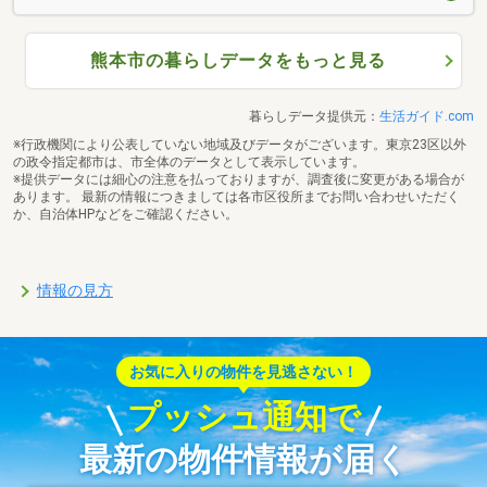
熊本市の暮らしデータをもっと見る
暮らしデータ提供元：
生活ガイド.com
※行政機関により公表していない地域及びデータがございます。東京23区以外
の政令指定都市は、市全体のデータとして表示しています。
※提供データには細心の注意を払っておりますが、調査後に変更がある場合が
あります。 最新の情報につきましては各市区役所までお問い合わせいただく
か、自治体HPなどをご確認ください。
情報の見方
お気に入りの物件を見逃さない！
プッシュ通知で
最新の物件情報が届く