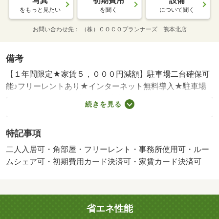
写真
初期費用
設備
をもっと見たい
を聞く
について聞く
お問い合わせ先
（株）ＣＯＣＯプランナーズ 熊本北店
備考
【１年間限定★家賃５，０００円減額】駐車場二台確保可
能♪フリーレントあり★インターネット無料導入★駐車場
２台確保可能！城北小学校・清水中学校近くファミリー様
続きを見る
におススメ（＾＾）／・賃貸保証等：加入要（アルファ
ー 初回保証料：賃料総額の５０％ 月額保証料：５００
特記事項
円）・鍵交換代：あり１６，５００円～・維持費等：くら
しーど２４９９０円／月・フリーレントあり：１ヶ月・駐
二人入居可・角部屋・フリーレント・事務所使用可・ルー
輪場：有・仲介手数料：１．１ヶ月/退去時清掃代 67000
ムシェア可・初期費用カード決済可・家賃カード決済可
円/室内抗菌・消臭施工費 13200円
省エネ性能