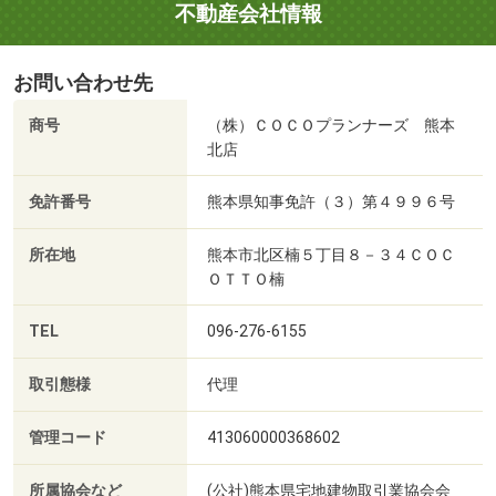
不動産会社情報
お問い合わせ先
商号
（株）ＣＯＣＯプランナーズ 熊本
北店
免許番号
熊本県知事免許（３）第４９９６号
所在地
熊本市北区楠５丁目８－３４ＣＯＣ
ＯＴＴＯ楠
TEL
096-276-6155
取引態様
代理
管理コード
413060000368602
所属協会など
(公社)熊本県宅地建物取引業協会会