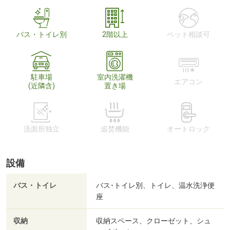
バス・トイレ別
2階以上
ペット相談可
駐車場
室内洗濯機
エアコン
(近隣含)
置き場
洗面所独立
追焚機能
オートロック
設備
バス・トイレ
バス･トイレ別、トイレ、温水洗浄便
座
収納
収納スペース、クローゼット、シュ