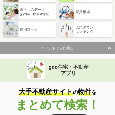
暮らしのデータ
家賃相場
(補助金・助成金情報)
人気タウン
住宅ローン
ランキング
ページトップに戻る
goo住宅・不動産
アプリ
大手不動産サイト
物件
の
を
まとめて検索！