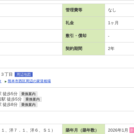
管理費等
なし
礼金
1ヶ月
敷引・償却
-
契約期間
2年
日３丁目
周辺地図
タ
熊本市西区周辺の家賃相場
 徒歩5分
乗換案内
駅 徒歩5分
乗換案内
 徒歩8分
乗換案内
４．１、洋７．１、洋６、Ｓ１）
築年月（築年数）
2026年1月
新