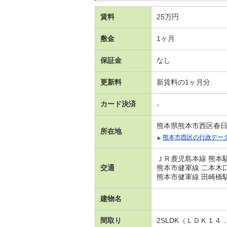
賃料
25万円
敷金
1ヶ月
保証金
なし
更新料
新賃料の1ヶ月分
カード決済
-
熊本県熊本市西区春
所在地
熊本市西区の行政デー
ＪＲ鹿児島本線 熊本駅
交通
熊本市健軍線 二本木口
熊本市健軍線 田崎橋駅
建物名
間取り
2SLDK（ＬＤＫ１