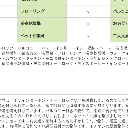
フローリング
バルコ
○
浴室乾燥機
24時間
○
ペット相談可
二人入
-
トロック・バルコニー・バス･トイレ別・トイレ・収納スペース・洗濯
・追焚機能・都市ガス・洗面台・フローリング・浴室乾燥機・ウォーク
ン・カウンターキッチン・モニタ付インターホン・宅配ＢＯＸ・クロー
・食器洗浄乾燥機・モニタ付オートロック・ディスポーザー・インター
ィ面は、ＴＶインターホン・オートロックなどを設置しているので安全
備え付けられているため、家で何時間も待機する必要が無くなります。
設備を備え付けています。バルコニー付きの物件で、用途に合わせて活
ムがある２ＳＬＤＫの間取り。お住まいにネットの回線を繋げましたの
マンションです。お友達を招待するのも恥ずかしくない物件。浴室に追
ます。お掃除に便利なＩＨ調理器付きの物件です。イチオシの新築物件