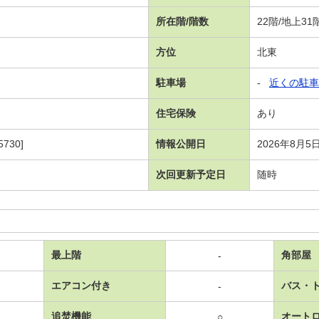
所在階/階数
22階/地上3
方位
北東
駐車場
-
近くの駐車
住宅保険
あり
730]
情報公開日
2026年8月5
次回更新予定日
随時
最上階
角部屋
-
エアコン付き
バス・
-
追焚機能
オート
○