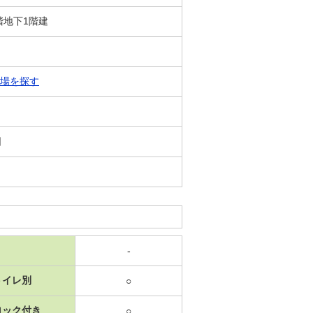
1階地下1階建
場を探す
日
-
トイレ別
○
ロック付き
○