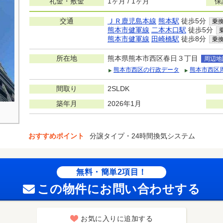
礼金・敷金
1ヶ月 / 1ヶ月
保
交通
ＪＲ鹿児島本線
熊本駅
徒歩5分
乗
熊本市健軍線
二本木口駅
徒歩5分
熊本市健軍線
田崎橋駅
徒歩8分
乗
所在地
熊本県熊本市西区春日３丁目
周辺地
熊本市西区の行政データ
熊本市西区
間取り
2SLDK
築年月
2026年1月
おすすめポイント
分譲タイプ・24時間換気システム
無料・簡単2項目！
この物件にお問い合わせする
お気に入りに追加する