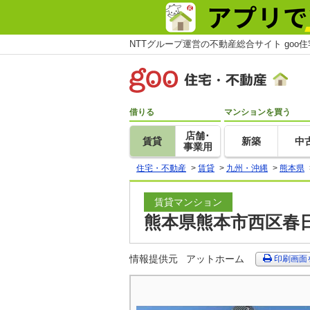
NTTグループ運営の不動産総合サイト goo
借りる
マンションを買う
店舗･
賃貸
新築
中
事業用
住宅・不動産
>
賃貸
>
九州・沖縄
>
熊本県
賃貸マンション
熊本県熊本市西区春日
情報提供元
アットホーム
印刷画面