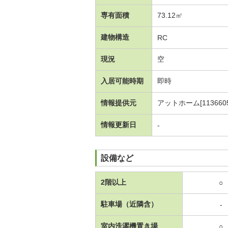
専有面積
73.12㎡
建物構造
RC
現況
空
入居可能時期
即時
情報提供元
アットホーム[1136605
情報更新日
-
設備など
2階以上
○
駐車場（近隣含）
-
室内洗濯機置き場
○