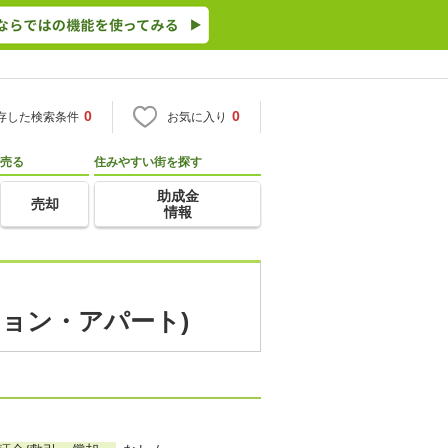
0
0
存した検索条件
お気に入り
売る
住みやすい街を探す
助成金
売却
情報
ション・アパート)