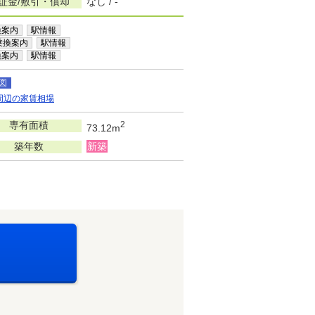
証金/敷引・償却
なし / -
換案内
駅情報
乗換案内
駅情報
換案内
駅情報
図
周辺の家賃相場
専有面積
2
73.12m
築年数
新築