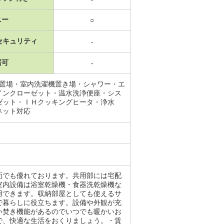
ニー
○
セキュリティ
-
居可
-
機置場・室内洗濯機置き場・シャワー・エ
インクローゼット・温水洗浄便座・シス
ゼット・ＩＨクッキングヒータ・浄水
ネット対応
面でも優れております。共用部には宅配
室内設備は浴室乾燥機・食器洗乾燥機な
用できます。収納部屋としても使えるサ
で暮らしに役立ちます。設備や外観が充
い焚き機能があるのでいつでも暖かいお
で、快適な生活をおくりましょう。・賃