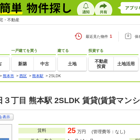
住宅・不動産
1
最近見た物件
保
一戸建てを買う
建てる
投資する
不動産
古
新築
中古
土地
土地活用
投資
>
熊本市
>
西区
>
熊本駅
>
2SLDK
３丁目 熊本駅 2SLDK 賃貸(賃貸マン
を表示
25
賃料
万円 (管理費等：なし)