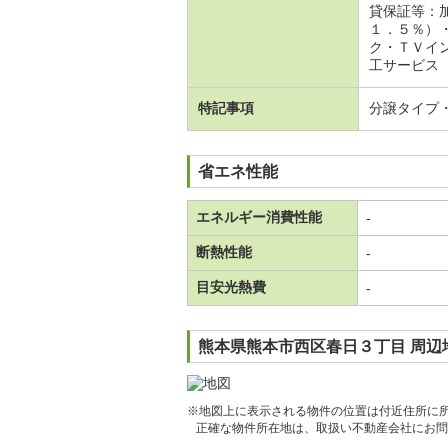
貸保証等：
１．５％）
ク・ＴＶイン
工サービス（
特記事項
分譲タイプ
省エネ性能
エネルギー消費性能
-
断熱性能
-
目安光熱費
-
熊本県熊本市西区春日３丁目 周辺
※地図上に表示される物件の位置は付近住所に
正確な物件所在地は、取扱い不動産会社にお問