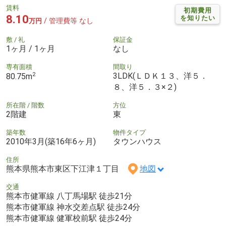
賃料
初期費用
8.10
を知りたい
/ 管理費等 なし
万円
敷 / 礼
保証金
1ヶ月 / 1ヶ月
なし
専有面積
間取り
2
3LDK(ＬＤＫ１３、洋５．
80.75m
８、洋５．３×２)
所在階 / 階数
方位
2階建
東
築年数
物件タイプ
2010年3月(築16年6ヶ月)
タウンハウス
住所
熊本県熊本市東区下江津１丁目
地図
交通
熊本市健軍線 八丁馬場駅 徒歩21分
熊本市健軍線 神水交差点駅 徒歩24分
熊本市健軍線 健軍校前駅 徒歩24分