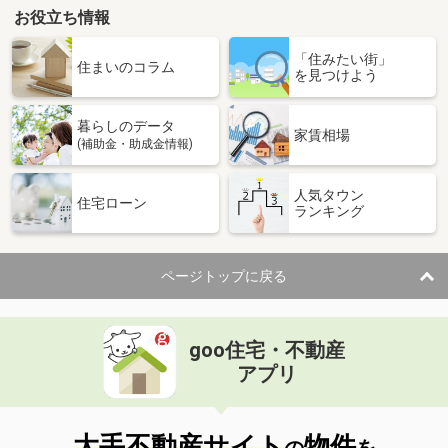
お役立ち情報
「住みたい街」
住まいのコラム
を見つけよう
暮らしのデータ
家賃相場
(補助金・助成金情報)
人気タウン
住宅ローン
ランキング
ページトップに戻る
goo住宅・不動産
アプリ
大手不動産サイト
物件
の
を