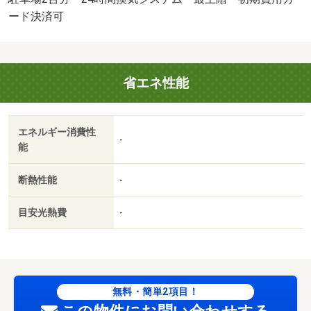
理できるエアコン付きの物件。こちらの物件はシステムキ
ード決済可
ッチンが用意されております。敷地内に居住者用の駐輪場
がある物件です。イチオシの専有面積８０．７５平米のお
部屋。住みやすい環境が嬉しい賃貸物件です。寒い季節も
省エネ性能
安心の追い焚き機能付きです。・☆動植物園近く！駐車場
が２台無料でついてくる賃貸タウンハウス☆ゆめタウンは
ませんが近くお買い物に便利！パントリーやウォークイン
エネルギー消費性
クローゼットなどクローゼットが多くたっぷり収納可能◎
-
能
貴重な都市ガス物件♪♪・バイク置場：有（無料）・駐輪
場：有（無料）
断熱性能
-
目安光熱費
-
無料・簡単2項目！