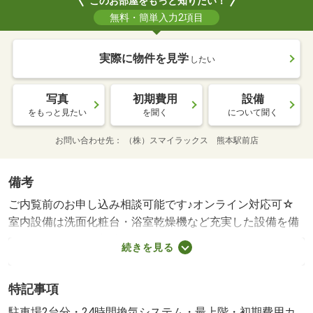
このお部屋をもっと知りたい！
無料・簡単入力2項目
実際に物件を見学
したい
写真
初期費用
設備
をもっと見たい
を聞く
について聞く
お問い合わせ先
（株）スマイラックス 熊本駅前店
備考
ご内覧前のお申し込み相談可能です♪オンライン対応可☆
室内設備は洗面化粧台・浴室乾燥機など充実した設備を備
え付けています。収納はクロゼット・シューズボックス・
続きを見る
全居室収納など豊富なので、衣類や履き物の整理がしやす
く便利です。知らない来訪者が来てもＴＶインターホン越
特記事項
しに確認できるので防犯対策として優れております。敷地
内の駐車場にも空きがあり、駐車可能です。簡単に温度管
駐車場2台分・24時間換気システム・最上階・初期費用カ