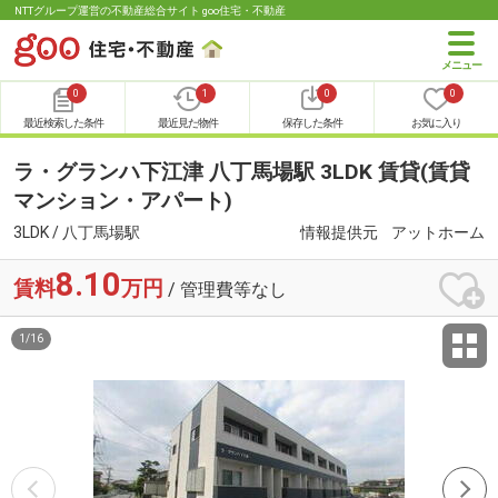
NTTグループ運営の不動産総合サイト goo住宅・不動産
0
1
0
0
最近検索した条件
最近見た物件
保存した条件
お気に入り
ラ・グランハ下江津 八丁馬場駅 3LDK 賃貸(賃貸
マンション・アパート)
3LDK / 八丁馬場駅
情報提供元
アットホーム
8.10
賃料
万円
/ 管理費等なし
1
/
16