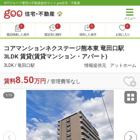
NTTグループ運営の不動産総合サイト goo住宅・不動産
0
1
0
0
最近検索した条件
最近見た物件
保存した条件
お気に入り
コアマンションネクステージ熊本東 竜田口駅
3LDK 賃貸(賃貸マンション・アパート)
3LDK / 竜田口駅
情報提供元
アットホーム
8.50
賃料
万円
/ 管理費等なし
1
/
16