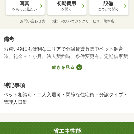
写真
初期費用
設備
をもっと見たい
を聞く
について聞く
お問い合わせ先
（株）穴吹ハウジングサービス 熊本店
備考
お買い物にも便利なエリアで分譲賃貸募集中ペット飼育
時、礼金＋１か月。法人契約時、条件変更有。定期借家契
約（３年）・賃貸保証等：利用可（その他 ※（契約条件
続きを見る
により、保証会社の加入必須 ※保証料は内容により異な
ります。【例：保証コース／連）・維持費等：駐車料５，
特記事項
００１円／月・ハッピーサポート会費１，００１円／月・
ペット条件：小型犬可／猫可／条件変更有・管理形態／管
ペット相談可・二人入居可・閑静な住宅街・分譲タイプ・
理員の勤務形態：日勤・周辺には、徒歩１０分程のところ
管理人日勤
にスーパーやコンビニが集中しており生活至便なエリアで
す。公園も点在しており、小学校と中学校も徒歩１５分圏
内のため子育て環境にも適しています。ペット飼育可（小
省エネ性能
型犬、猫）・仲介手数料：１．１ヶ月/鍵代 33000円/オゾ