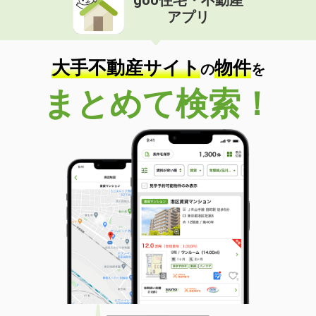
アプリ
大手不動産サイト
物件
の
を
まとめて検索！