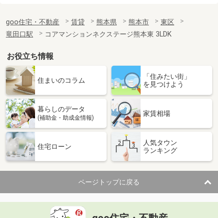
goo住宅・不動産
賃貸
熊本県
熊本市
東区
竜田口駅
コアマンションネクステージ熊本東 3LDK
お役立ち情報
「住みたい街」
住まいのコラム
を見つけよう
暮らしのデータ
家賃相場
(補助金・助成金情報)
人気タウン
住宅ローン
ランキング
ページトップに戻る
goo住宅・不動産