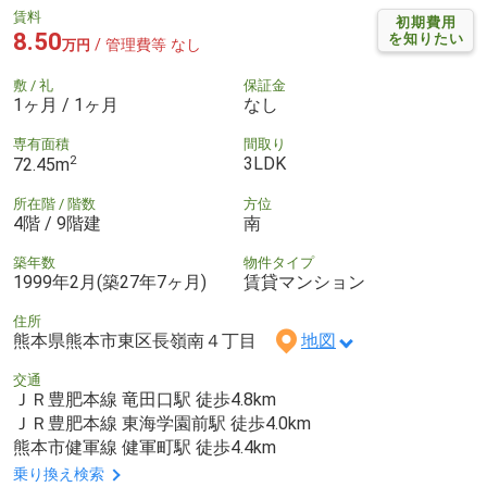
賃料
初期費用
8.50
を知りたい
/ 管理費等 なし
万円
敷 / 礼
保証金
1ヶ月 / 1ヶ月
なし
専有面積
間取り
2
3LDK
72.45m
所在階 / 階数
方位
4階 / 9階建
南
築年数
物件タイプ
1999年2月(築27年7ヶ月)
賃貸マンション
住所
熊本県熊本市東区長嶺南４丁目
地図
交通
ＪＲ豊肥本線 竜田口駅 徒歩4.8km
ＪＲ豊肥本線 東海学園前駅 徒歩4.0km
熊本市健軍線 健軍町駅 徒歩4.4km
乗り換え検索