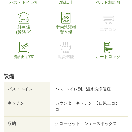
バス・トイレ別
2階以上
ペット相談可
駐車場
室内洗濯機
エアコン
(近隣含)
置き場
洗面所独立
追焚機能
オートロック
設備
バス・トイレ
バス･トイレ別、温水洗浄便座
キッチン
カウンターキッチン、3口以上コン
ロ
収納
クローゼット、シューズボックス