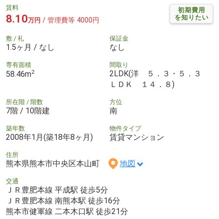
賃料
初期費用
8.10
を知りたい
/ 管理費等 4000円
万円
敷 / 礼
保証金
1.5ヶ月 / なし
なし
専有面積
間取り
2
2LDK(洋 ５．３・５．３
58.46m
ＬＤＫ １４．８)
所在階 / 階数
方位
7階 / 10階建
南
築年数
物件タイプ
2008年1月(築18年8ヶ月)
賃貸マンション
住所
熊本県熊本市中央区本山町
地図
交通
ＪＲ豊肥本線 平成駅 徒歩5分
ＪＲ豊肥本線 南熊本駅 徒歩16分
熊本市健軍線 二本木口駅 徒歩21分