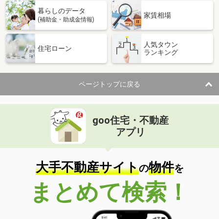
暮らしのデータ
家賃相場
(補助金・助成金情報)
人気タウン
住宅ローン
ランキング
ページトップに戻る
goo住宅・不動産
アプリ
大手不動産サイト
物件
の
を
まとめて検索！