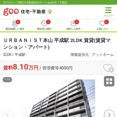
NTTグループ運営の不動産総合サイト goo住宅・不動産
0
1
0
0
最近検索した条件
最近見た物件
保存した条件
お気に入り
ＵＲＢＡＮｉＳＴ本山 平成駅 2LDK 賃貸(賃貸マ
ンション・アパート)
2LDK / 平成駅
情報提供元
アットホーム
8.10
賃料
万円
/ 管理費等4000円
1
/
16