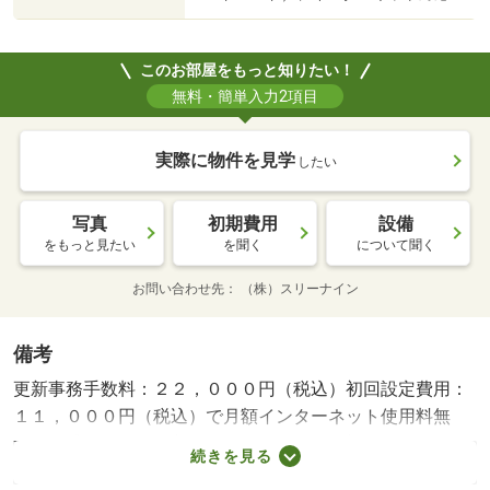
このお部屋をもっと知りたい！
無料・簡単入力2項目
実際に物件を見学
したい
写真
初期費用
設備
をもっと見たい
を聞く
について聞く
お問い合わせ先
（株）スリーナイン
備考
更新事務手数料：２２，０００円（税込）初回設定費用：
１１，０００円（税込）で月額インターネット使用料無
料・賃貸保証等：加入要（総賃料５０％（初回）月額保証
続きを見る
料総賃料の１．５％）・鍵交換代：あり２２，０００円