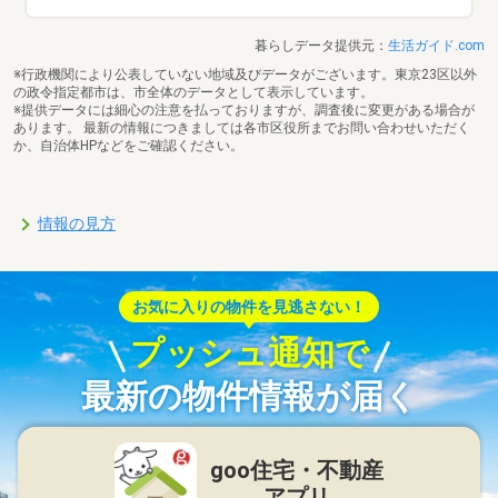
暮らしデータ提供元：
生活ガイド.com
※行政機関により公表していない地域及びデータがございます。東京23区以外
の政令指定都市は、市全体のデータとして表示しています。
※提供データには細心の注意を払っておりますが、調査後に変更がある場合が
あります。 最新の情報につきましては各市区役所までお問い合わせいただく
か、自治体HPなどをご確認ください。
情報の見方
お気に入りの物件を見逃さない！
プッシュ通知で
最新の物件情報が届く
goo住宅・不動産
アプリ