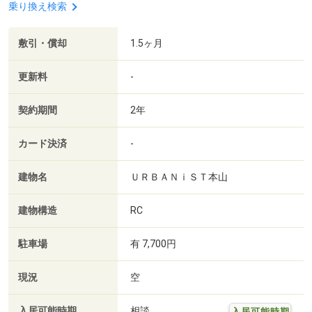
乗り換え検索
敷引・償却
1.5ヶ月
更新料
-
契約期間
2年
カード決済
-
建物名
ＵＲＢＡＮｉＳＴ本山
建物構造
RC
駐車場
有 7,700円
現況
空
入居可能時期
相談
入居可能時期