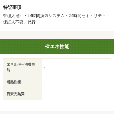
～・維持費等：町費２５０円／月・管理形態／管理員の勤
特記事項
務形態：巡回・一人暮らしからファミリーまで人気の物件
です！新婚さんにもおすすめです☆オートロック・モニタ
管理人巡回・24時間換気システム・24時間セキュリティ・
ー付インターホン・暗証番号式電子錠などセキュリティー
保証人不要／代行
のしっかりした物件です♪・バイク置場：有（無料）・駐輪
場：有（無料）
省エネ性能
エネルギー消費性
-
能
断熱性能
-
目安光熱費
-