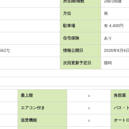
所在階/階数
2階/2階建
方位
南
駐車場
有 4,400円
住宅保険
あり
627]
情報公開日
2026年8月6
次回更新予定日
随時
最上階
角部屋
○
エアコン付き
バス・
○
追焚機能
オート
○