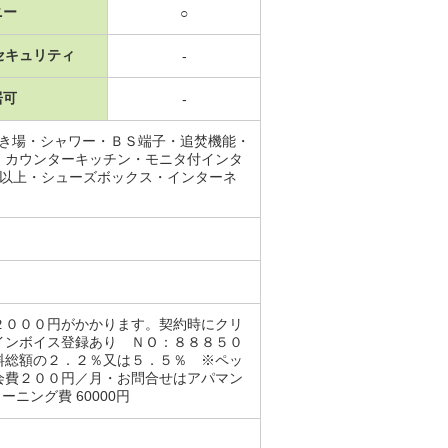
ニー
○
セキュリティ
-
居可
-
置き場・シャワー・ＢＳ端子・追焚機能・
・カウンターキッチン・モニタ付インタ
口以上・シューズボックス・インターネ
２０００円がかかります。契約時にクリ
インボイス登録あり ＮＯ：８８８５０
料総額の２．２％又は５．５％ ※ペッ
会費２００円／月・お問合せはアパマン
ニング費 60000円