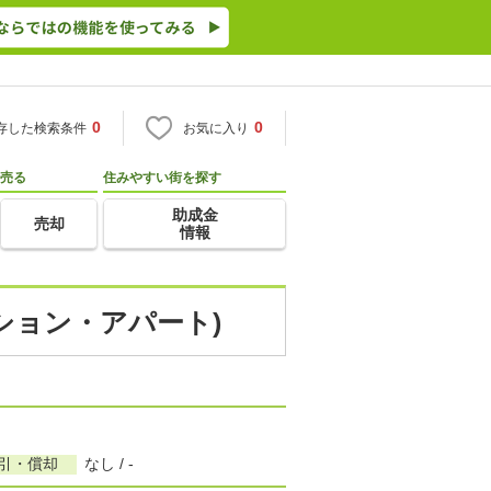
0
0
存した検索条件
お気に入り
売る
住みやすい街を探す
助成金
売却
情報
ンション・アパート)
敷引・償却
なし / -