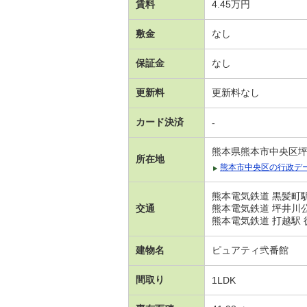
賃料
4.45万円
敷金
なし
保証金
なし
更新料
更新料なし
カード決済
-
熊本県熊本市中央区
所在地
熊本市中央区の行政デ
熊本電気鉄道 黒髪町駅
交通
熊本電気鉄道 坪井川公
熊本電気鉄道 打越駅 
建物名
ピュアティ弐番館
間取り
1LDK