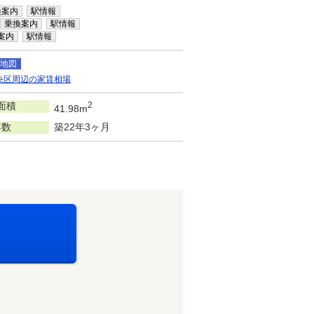
換案内
駅情報
乗換案内
駅情報
案内
駅情報
地図
央区周辺の家賃相場
面積
2
41.98m
年数
築22年3ヶ月