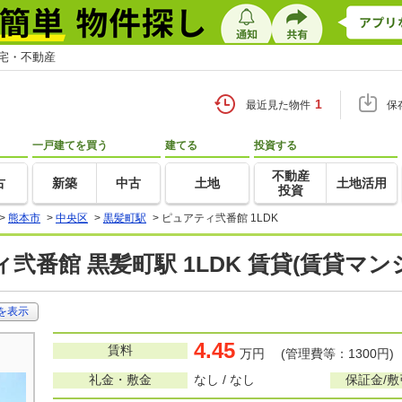
住宅・不動産
1
最近見た物件
保
一戸建てを買う
建てる
投資する
不動産
古
新築
中古
土地
土地活用
投資
>
熊本市
>
中央区
>
黒髪町駅
>
ピュアティ弐番館 1LDK
弐番館 黒髪町駅 1LDK 賃貸(賃貸マ
を表示
4.45
賃料
万円 (管理費等：1300円)
礼金・敷金
なし / なし
保証金/