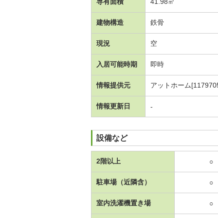
専有面積
41.98㎡
建物構造
鉄骨
現況
空
入居可能時期
即時
情報提供元
アットホーム[1179705
情報更新日
-
設備など
2階以上
○
駐車場（近隣含）
○
室内洗濯機置き場
○