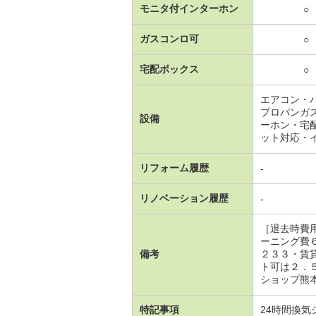
モニタ付インターホン
○
ガスコンロ可
○
宅配ボックス
○
エアコン・
プロパンガ
設備
ーホン・宅
ット対応・
リフォーム履歴
-
リノベーション履歴
-
［退去時費
ーニング費
備考
２３３・賃
ト可は２．
ショップ熊本
特記事項
24時間換気