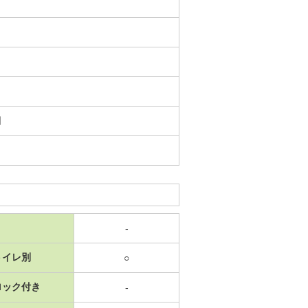
日
-
トイレ別
○
ロック付き
-