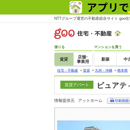
NTTグループ運営の不動産総合サイト goo
借りる
マンションを買う
店舗･
賃貸
新築
中
事業用
住宅・不動産
>
賃貸
>
九州・沖縄
>
熊本県
ピュアティ
賃貸アパート
情報提供元
アットホーム
印刷画面