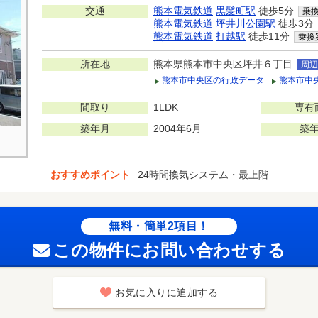
交通
熊本電気鉄道
黒髪町駅
徒歩5分
乗
熊本電気鉄道
坪井川公園駅
徒歩3分
熊本電気鉄道
打越駅
徒歩11分
乗換
所在地
熊本県熊本市中央区坪井６丁目
周辺
熊本市中央区の行政データ
熊本市中
間取り
1LDK
専有
築年月
2004年6月
築
おすすめポイント
24時間換気システム・最上階
無料・簡単2項目！
この物件にお問い合わせする
お気に入りに追加する