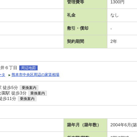
管理費等
1300円
礼金
なし
敷引・償却
-
契約期間
2年
坪井６丁目
周辺地図
ータ
熊本市中央区周辺の家賃相場
 徒歩5分
乗換案内
園駅 徒歩3分
乗換案内
徒歩11分
乗換案内
築年月（築年数）
2004年6月(