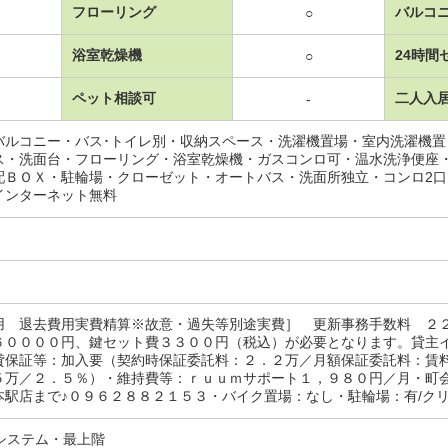
フローリング
バルコ
○
浴室乾燥機
24時間
○
ペット相談可
二人入
-
バルコニー・バス･トイレ別・収納スペース・洗濯機置場・室内洗濯機
ス・洗面台・フローリング・浴室乾燥機・ガスコンロ可・温水洗浄便座
配ＢＯＸ・駐輪場・クローゼット・オートバス・洗面所独立・コンロ2
インターネット無料
用 退去費用実費精算※故意・過失等別途実費］ 更新事務手数料 ２
６００００円、鍵セット費３３００円（税込）が必要となります。貸主
貸保証等：加入要（契約時保証委託料：２．２万／月額保証委託料：賃
５万／２．５％）・維持費等：ｒｕｕｍサポート１，９８０円／月・町
駅店まで♪０９６２８８２１５３・バイク置場：なし・駐輪場：有/クリー
システム・最上階