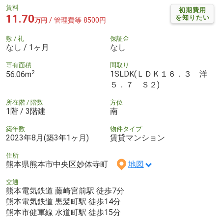
賃料
初期費用
11.70
を知りたい
/ 管理費等 8500円
万円
敷 / 礼
保証金
なし / 1ヶ月
なし
専有面積
間取り
2
1SLDK(ＬＤＫ１６．３ 洋
56.06m
５．７ Ｓ２)
所在階 / 階数
方位
1階 / 3階建
南
築年数
物件タイプ
2023年8月(築3年1ヶ月)
賃貸マンション
住所
熊本県熊本市中央区妙体寺町
地図
交通
熊本電気鉄道 藤崎宮前駅 徒歩7分
熊本電気鉄道 黒髪町駅 徒歩14分
熊本市健軍線 水道町駅 徒歩15分