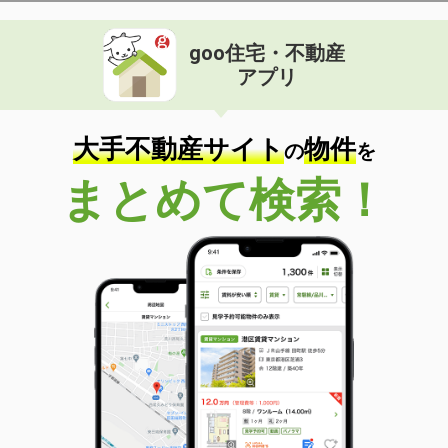
goo住宅・不動産
アプリ
大手不動産サイト
物件
の
を
まとめて検索！