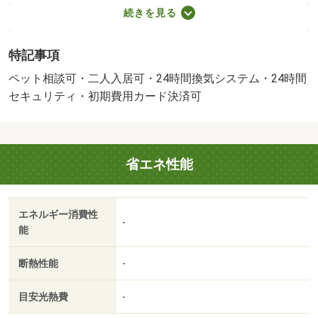
１３２０円）に加入して頂きます。／（諸費用及び、契約
続きを見る
に要する費用は別途打合せ／●（家賃保証システムのご利
用が必須です／その他のプラン：別途打合せ／。（法人契
特記事項
約は礼金１ヶ月追加 ＮＯ：９７３６６２３９・賃貸保証
等：加入要（初回：３３０００円 毎月：総額賃料の
ペット相談可・二人入居可・24時間換気システム・24時間
２％）・維持費等：シャーメゾンライフＳＵＰＰＯＲＴ２
セキュリティ・初期費用カード決済可
４（課税対象）１，３２０円／月・町会費２５０円／月・
ＬＩＮＥでのやり取り、オンラインでの見学や契約手続も
可能です♪初期費用のクレジットカード払い対応していま
省エネ性能
す。費用の見積り、ご質問・ご相談等、お気軽に当店へお
問い合わせ下さい。・バイク置場：なし・駐輪場：有/ハウ
スクリーニング代 92400円
エネルギー消費性
-
能
断熱性能
-
目安光熱費
-