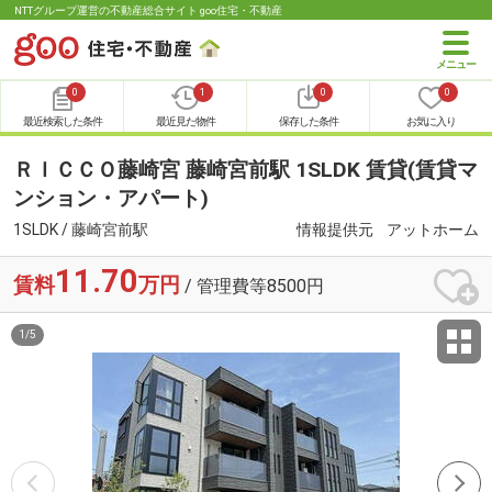
NTTグループ運営の不動産総合サイト goo住宅・不動産
0
1
0
0
最近検索した条件
最近見た物件
保存した条件
お気に入り
ＲＩＣＣＯ藤崎宮 藤崎宮前駅 1SLDK 賃貸(賃貸マ
ンション・アパート)
1SLDK / 藤崎宮前駅
情報提供元
アットホーム
11.70
賃料
万円
/ 管理費等8500円
1
/
5