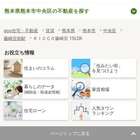
熊本県熊本市中央区の不動産を探す
goo住宅・不動産
賃貸
熊本県
熊本市
中央区
藤崎宮前駅
ＲＩＣＣＯ藤崎宮 1SLDK
お役立ち情報
「住みたい街」
住まいのコラム
を見つけよう
暮らしのデータ
家賃相場
(補助金・助成金情報)
人気タウン
住宅ローン
ランキング
ページトップに戻る