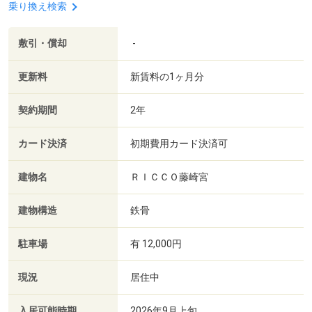
乗り換え検索
敷引・償却
-
更新料
新賃料の1ヶ月分
契約期間
2年
カード決済
初期費用カード決済可
建物名
ＲＩＣＣＯ藤崎宮
建物構造
鉄骨
駐車場
有 12,000円
現況
居住中
入居可能時期
2026年9月上旬