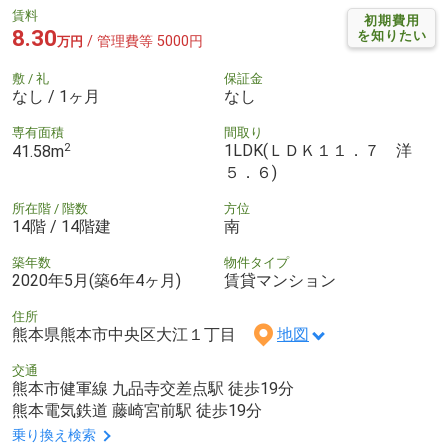
賃料
初期費用
8.30
を知りたい
/ 管理費等 5000円
万円
敷 / 礼
保証金
なし / 1ヶ月
なし
専有面積
間取り
2
1LDK(ＬＤＫ１１．７ 洋
41.58m
５．６)
所在階 / 階数
方位
14階 / 14階建
南
築年数
物件タイプ
2020年5月(築6年4ヶ月)
賃貸マンション
住所
熊本県熊本市中央区大江１丁目
地図
交通
熊本市健軍線 九品寺交差点駅 徒歩19分
熊本電気鉄道 藤崎宮前駅 徒歩19分
乗り換え検索