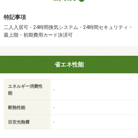
円／月・ＬＩＮＥでのやり取り、オンラインでの見学や契
約手続も可能です♪初期費用のクレジットカード払い対応し
特記事項
ています。費用の見積り、ご質問・ご相談等、お気軽に当
店へお問い合わせ下さい。・バイク置場：有・駐輪場：有/
二人入居可・24時間換気システム・24時間セキュリティ・
鍵交換代（課税対象） 23100円
最上階・初期費用カード決済可
省エネ性能
エネルギー消費性
-
能
断熱性能
-
目安光熱費
-