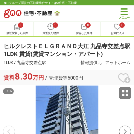
NTTグループ運営の不動産総合サイト goo住宅・不動産
0
1
0
0
最近検索した条件
最近見た物件
保存した条件
お気に入り
ヒルクレストＥＬＧＲＡＮＤ大江 九品寺交差点駅
1LDK 賃貸(賃貸マンション・アパート)
1LDK / 九品寺交差点駅
情報提供元
アットホーム
8.30
賃料
万円
/ 管理費等5000円
1
/
16