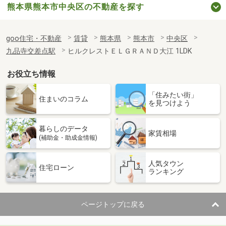
熊本県熊本市中央区の不動産を探す
goo住宅・不動産
賃貸
熊本県
熊本市
中央区
九品寺交差点駅
ヒルクレストＥＬＧＲＡＮＤ大江 1LDK
お役立ち情報
「住みたい街」
住まいのコラム
を見つけよう
暮らしのデータ
家賃相場
(補助金・助成金情報)
人気タウン
住宅ローン
ランキング
ページトップに戻る