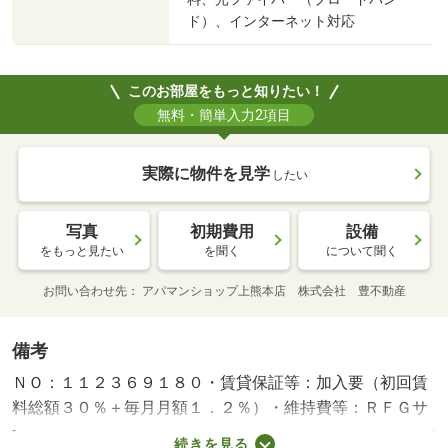
ド）、インターネット対応
このお部屋をもっと知りたい！
無料・簡単入力2項目
実際に物件を見学
したい
写真
初期費用
設備
をもっと見たい
を聞く
について聞く
お問い合わせ先
アパマンショップ上熊本店 株式会社 豊不動産
備考
ＮＯ：１１２３６９１８０・賃貸保証等：加入要（初回賃
料総額３０％＋毎月月額１．２％）・維持費等：ＲＦＧサ
ポート２４（課税対象）１，１００円／月・町会費３００
続きを見る