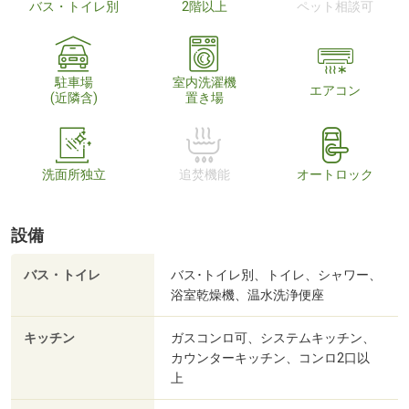
バス・トイレ別
2階以上
ペット相談可
駐車場
室内洗濯機
エアコン
(近隣含)
置き場
洗面所独立
追焚機能
オートロック
設備
バス・トイレ
バス･トイレ別、トイレ、シャワー、
浴室乾燥機、温水洗浄便座
キッチン
ガスコンロ可、システムキッチン、
カウンターキッチン、コンロ2口以
上