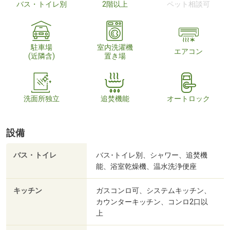
バス・トイレ別
2階以上
ペット相談可
駐車場
室内洗濯機
エアコン
(近隣含)
置き場
洗面所独立
追焚機能
オートロック
設備
バス・トイレ
バス･トイレ別、シャワー、追焚機
能、浴室乾燥機、温水洗浄便座
キッチン
ガスコンロ可、システムキッチン、
カウンターキッチン、コンロ2口以
上