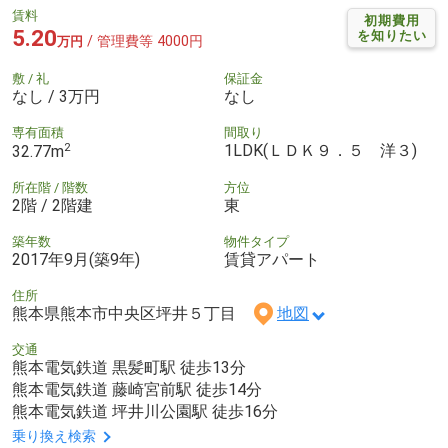
賃料
初期費用
5.20
を知りたい
/ 管理費等 4000円
万円
敷 / 礼
保証金
なし / 3万円
なし
専有面積
間取り
2
1LDK(ＬＤＫ９．５ 洋３)
32.77m
所在階 / 階数
方位
2階 / 2階建
東
築年数
物件タイプ
2017年9月(築9年)
賃貸アパート
住所
熊本県熊本市中央区坪井５丁目
地図
交通
熊本電気鉄道 黒髪町駅 徒歩13分
熊本電気鉄道 藤崎宮前駅 徒歩14分
熊本電気鉄道 坪井川公園駅 徒歩16分
乗り換え検索