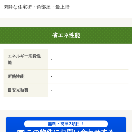
３．４％＋８００円／月（その他商品あり））・維持費
閑静な住宅街・角部屋・最上階
等：町会費３００円／月・★当店は、初期費用クレジット
カード払い可能で御座います♪♪★・バイク置場：なし・駐
輪場：有/室内清掃費用 60500円/カードキー発行料 16500
省エネ性能
円
エネルギー消費性
-
能
断熱性能
-
目安光熱費
-
無料・簡単2項目！