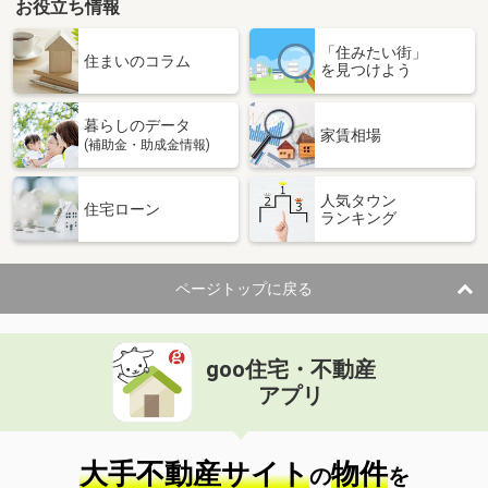
お役立ち情報
「住みたい街」
住まいのコラム
を見つけよう
暮らしのデータ
家賃相場
(補助金・助成金情報)
人気タウン
住宅ローン
ランキング
ページトップに戻る
goo住宅・不動産
アプリ
大手不動産サイト
物件
の
を