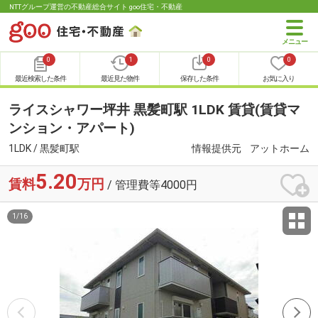
NTTグループ運営の不動産総合サイト goo住宅・不動産
0
1
0
0
最近検索した条件
最近見た物件
保存した条件
お気に入り
ライスシャワー坪井 黒髪町駅 1LDK 賃貸(賃貸マ
ンション・アパート)
1LDK / 黒髪町駅
情報提供元
アットホーム
5.20
賃料
万円
/ 管理費等4000円
1
/
16