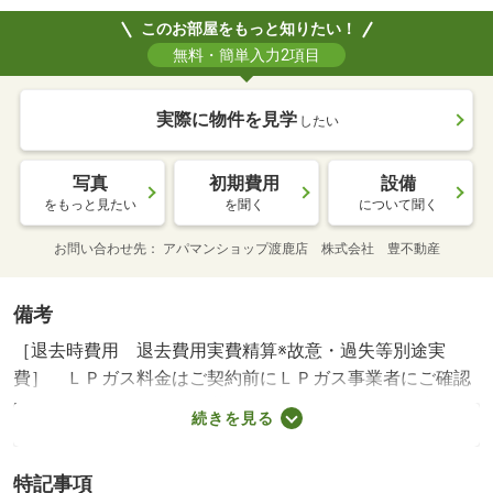
このお部屋をもっと知りたい！
無料・簡単入力2項目
実際に物件を見学
したい
写真
初期費用
設備
をもっと見たい
を聞く
について聞く
お問い合わせ先
アパマンショップ渡鹿店 株式会社 豊不動産
備考
［退去時費用 退去費用実費精算※故意・過失等別途実
費］ ＬＰガス料金はご契約前にＬＰガス事業者にご確認
いただけます。 １年未満の解約には賃料１ヶ月の違約金
続きを見る
が発生します 浄水カートリッジ料金１０００円／月（任
意） ＮＯ：１００３３５６１５２・賃貸保証等：加入
特記事項
要（機関保証加入必須。 機関保証料は月額賃料等総額の