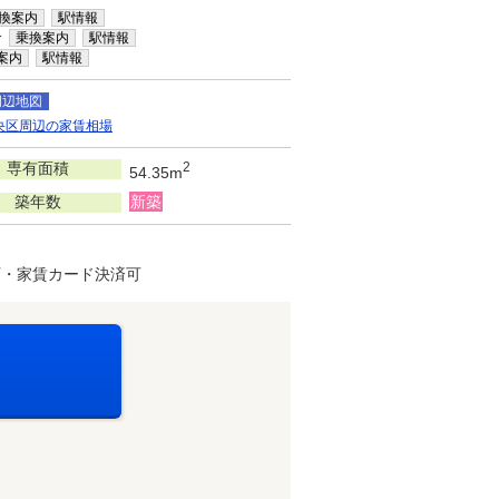
換案内
駅情報
分
乗換案内
駅情報
案内
駅情報
周辺地図
央区周辺の家賃相場
専有面積
2
54.35m
築年数
新築
可・家賃カード決済可