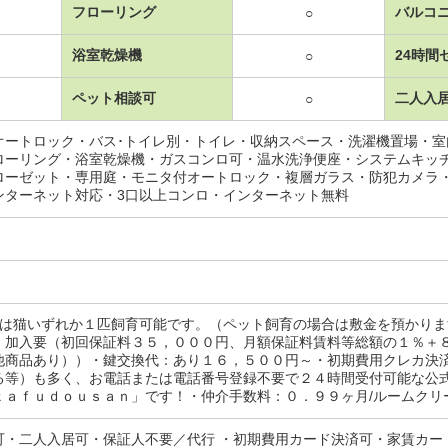
フローリング
バルコ
○
浴室乾燥機
24時間
○
ペット相談可
二人入
○
オートロック・バス･トイレ別・トイレ・収納スペース・洗濯機置場・
ローリング・浴室乾燥機・ガスコンロ可・温水洗浄便座・システムキッ
ローゼット・専用庭・モニタ付オートロック・複層ガラス・防犯カメラ
ンターネット対応・3口以上コンロ・インターネット無料
たは猫いずれか１匹飼育可能です。（ペット飼育の場合は敷金を預かり
：加入要（初回保証料３５，０００円、月額保証料賃料等総額の１％＋
他商品あり））・鍵交換代：あり１６，５００円～・初期費用クレカ決
る等）も多く、お電話または電話番号登録不要で２４時間受付可能な公
ａｆｕｄｏｕｓａｎ」です！・仲介手数料：０．９９ヶ月/ルームクリーニ
可・二人入居可・保証人不要／代行 ・初期費用カード決済可・家賃カー