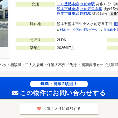
交通
ＪＲ豊肥本線
水前寺駅
徒歩12分
乗
熊本市健軍線
水前寺公園駅
徒歩15
熊本市健軍線
国府駅
徒歩15分
乗換
所在地
熊本県熊本市中央区水前寺５丁目
熊本市中央区の行政データ
熊本市中
間取り
2LDK
築年月
2026年7月
ペット相談可・二人入居可・保証人不要／代行 ・初期費用カード決済
無料・簡単2項目！
この物件にお問い合わせする
お気に入りに追加する