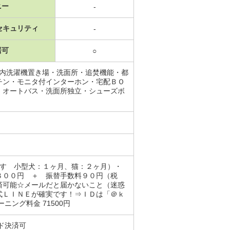
ニー
-
セキュリティ
-
居可
○
室内洗濯機置き場・洗面所・追焚機能・都
チン・モニタ付インターホン・宅配ＢＯ
・オートバス・洗面所独立・シューズボ
ます 小型犬：１ヶ月、猫：２ヶ月）・
８００円 ＋ 振替手数料９０円（税
済可能☆メールだと届かないこと（迷惑
式ＬＩＮＥが確実です！⇒ＩＤは「＠ｋ
ング料金 71500円
ド決済可