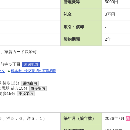
管理費等
5000円
礼金
3万円
敷引・償却
-
契約期間
2年
可、家賃カード決済可
水前寺５丁目
周辺地図
ータ
熊本市中央区周辺の家賃相場
 徒歩12分
乗換案内
園駅 徒歩15分
乗換案内
徒歩15分
乗換案内
．６、洋５．６、洋５．１）
築年月（築年数）
2026年7月
新