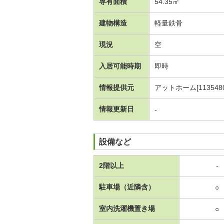
専有面積
54.35㎡
建物構造
軽量鉄骨
現況
空
入居可能時期
即時
情報提供元
アットホーム[1135480
情報更新日
-
設備など
2階以上
-
駐車場（近隣含）
○
室内洗濯機置き場
○