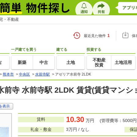
住宅・不動産
1
最近見た物件
保
一戸建てを買う
建てる
投資する
不動産
古
新築
中古
土地
土地活用
投資
>
熊本市
>
中央区
>
水前寺駅
>
アゼリア水前寺 2LDK
前寺 水前寺駅 2LDK 賃貸(賃貸マン
を表示
10.30
賃料
万円 (管理費等：5000円
礼金・敷金
3万円 / なし
保