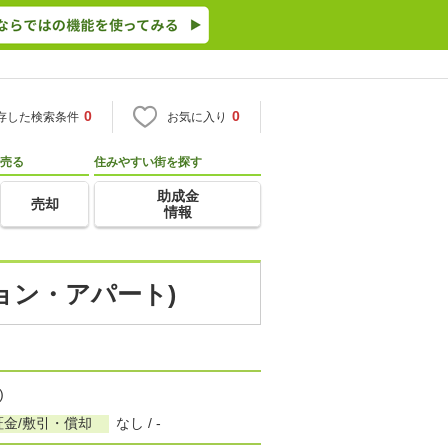
0
0
存した検索条件
お気に入り
売る
住みやすい街を探す
助成金
売却
情報
ション・アパート)
)
証金/敷引・償却
なし / -