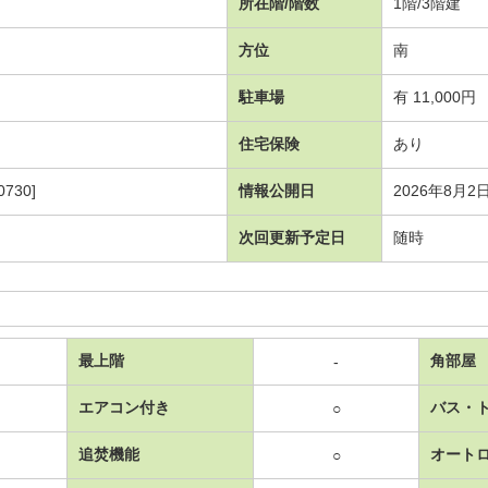
所在階/階数
1階/3階建
方位
南
駐車場
有 11,000円
住宅保険
あり
730]
情報公開日
2026年8月2
次回更新予定日
随時
最上階
角部屋
-
エアコン付き
バス・
○
追焚機能
オート
○