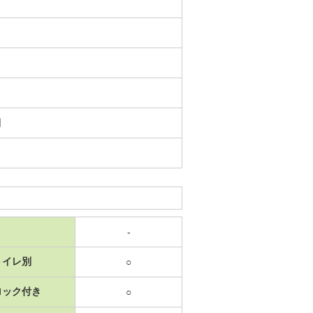
日
-
トイレ別
○
ロック付き
○