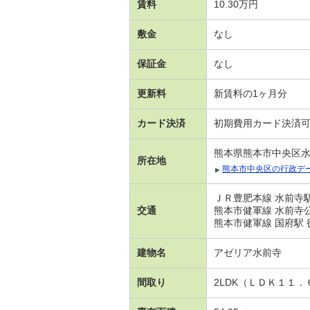
賃料
10.30万円
敷金
なし
保証金
なし
更新料
新賃料の1ヶ月分
カード決済
初期費用カード決済
熊本県熊本市中央区
所在地
熊本市中央区の行政デ
ＪＲ豊肥本線 水前寺駅
交通
熊本市健軍線 水前寺公
熊本市健軍線 国府駅 
建物名
アゼリア水前寺
間取り
2LDK（ＬＤＫ１１