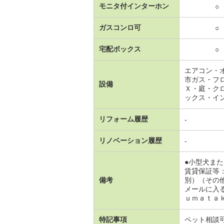
モニタ付インターホン
○
ガスコンロ可
○
宅配ボックス
○
エアコン・
市ガス・フ
設備
Ｘ・庭・ク
ックス・イ
リフォーム履歴
-
リノベーション履歴
-
●小型犬ま
賃貸保証等
備考
別）（その
メールに入
ｕｍａｔａｋ
特記事項
ペット相談