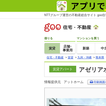
NTTグループ運営の不動産総合サイト goo
借りる
マンションを買う
店舗･
賃貸
新築
中
事業用
住宅・不動産
>
賃貸
>
九州・沖縄
>
熊本県
アゼリア水
賃貸アパート
情報提供元
アットホーム
印刷画面