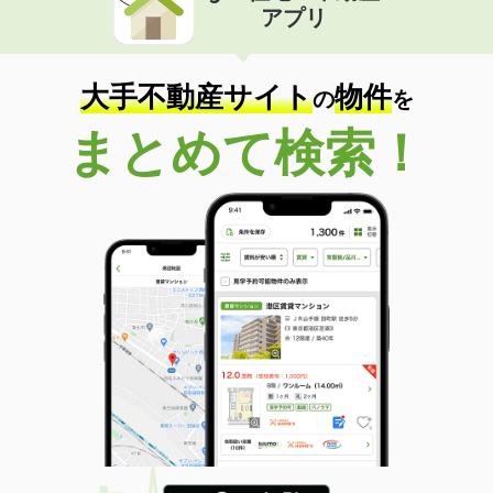
アプリ
大手不動産サイト
物件
の
を
まとめて検索！