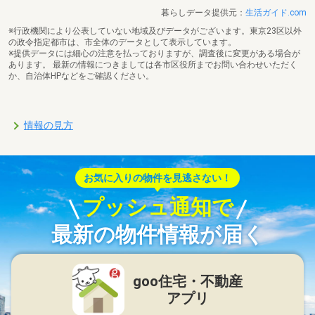
暮らしデータ提供元：
生活ガイド.com
※行政機関により公表していない地域及びデータがございます。東京23区以外
の政令指定都市は、市全体のデータとして表示しています。
※提供データには細心の注意を払っておりますが、調査後に変更がある場合が
あります。 最新の情報につきましては各市区役所までお問い合わせいただく
か、自治体HPなどをご確認ください。
情報の見方
お気に入りの物件を見逃さない！
プッシュ通知で
最新の物件情報が届く
goo住宅・不動産
アプリ