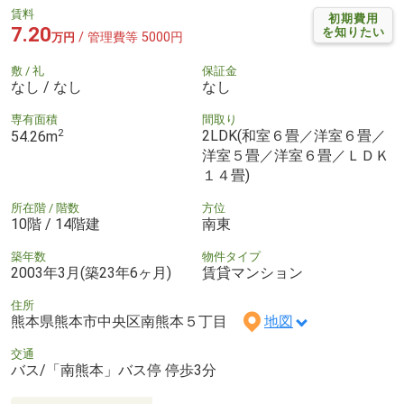
賃料
初期費用
7.20
を知りたい
/ 管理費等 5000円
万円
敷 / 礼
保証金
なし / なし
なし
専有面積
間取り
2
2LDK(和室６畳／洋室６畳／
54.26m
洋室５畳／洋室６畳／ＬＤＫ
１４畳)
所在階 / 階数
方位
10階 / 14階建
南東
築年数
物件タイプ
2003年3月(築23年6ヶ月)
賃貸マンション
住所
熊本県熊本市中央区南熊本５丁目
地図
交通
バス/「南熊本」バス停 停歩3分