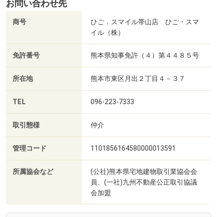
お問い合わせ先
商号
ひご．スマイル帯山店 ひご・スマ
イル（株）
免許番号
熊本県知事免許（４）第４４８５号
所在地
熊本市東区月出２丁目４－３７
TEL
096-223-7333
取引態様
仲介
管理コード
1101856164580000013591
所属協会など
(公社)熊本県宅地建物取引業協会会
員、(一社)九州不動産公正取引協議
会加盟