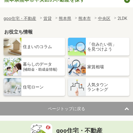
goo住宅・不動産
賃貸
熊本県
熊本市
中央区
2LDK
お役立ち情報
「住みたい街」
住まいのコラム
を見つけよう
暮らしのデータ
家賃相場
(補助金・助成金情報)
人気タウン
住宅ローン
ランキング
ページトップに戻る
goo住宅・不動産