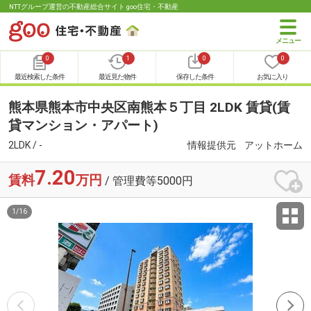
NTTグループ運営の不動産総合サイト goo住宅・不動産
0
1
0
0
最近検索した条件
最近見た物件
保存した条件
お気に入り
熊本県熊本市中央区南熊本５丁目 2LDK 賃貸(賃
貸マンション・アパート)
2LDK / -
情報提供元
アットホーム
7.20
賃料
万円
/ 管理費等5000円
1
/
16