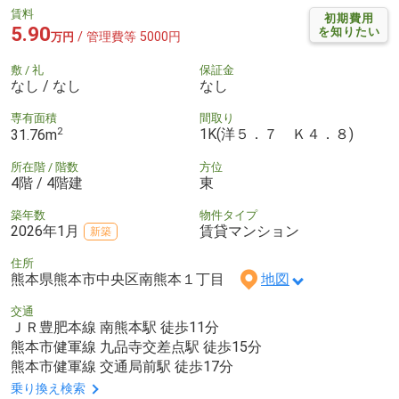
賃料
初期費用
5.90
を知りたい
/ 管理費等 5000円
万円
敷 / 礼
保証金
なし / なし
なし
専有面積
間取り
2
1K(洋５．７ Ｋ４．８)
31.76m
所在階 / 階数
方位
4階 / 4階建
東
築年数
物件タイプ
2026年1月
賃貸マンション
新築
住所
熊本県熊本市中央区南熊本１丁目
地図
交通
ＪＲ豊肥本線 南熊本駅 徒歩11分
熊本市健軍線 九品寺交差点駅 徒歩15分
熊本市健軍線 交通局前駅 徒歩17分
乗り換え検索