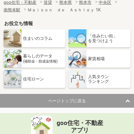
goo住宅・不動産
賃貸
熊本県
熊本市
中央区
南熊本駅
Ｍａｉｓｏｎ ｄｅ Ａｓｈｌｅｙ 1K
お役立ち情報
「住みたい街」
住まいのコラム
を見つけよう
暮らしのデータ
家賃相場
(補助金・助成金情報)
人気タウン
住宅ローン
ランキング
ページトップに戻る
goo住宅・不動産
アプリ