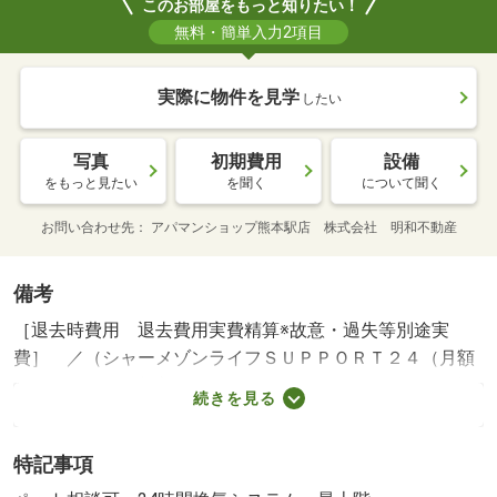
このお部屋をもっと知りたい！
無料・簡単入力2項目
実際に物件を見学
したい
写真
初期費用
設備
をもっと見たい
を聞く
について聞く
お問い合わせ先
アパマンショップ熊本駅店 株式会社 明和不動産
備考
［退去時費用 退去費用実費精算※故意・過失等別途実
費］ ／（シャーメゾンライフＳＵＰＰＯＲＴ２４（月額
１３２０円）に加入して頂きます。／（スマートロック設
続きを見る
定費用１６５００円／（諸費用及び、契約に要する費用は
別途打合せ／●（家賃保証システムのご利用が必須です／
特記事項
その他のプラン：別途打合せ／ ＮＯ：１１１１３１２５
２・賃貸保証等：加入要（初回：３３０００円 毎月：総