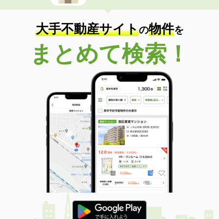
大手不動産サイト
物件
の
を
まとめて検索！