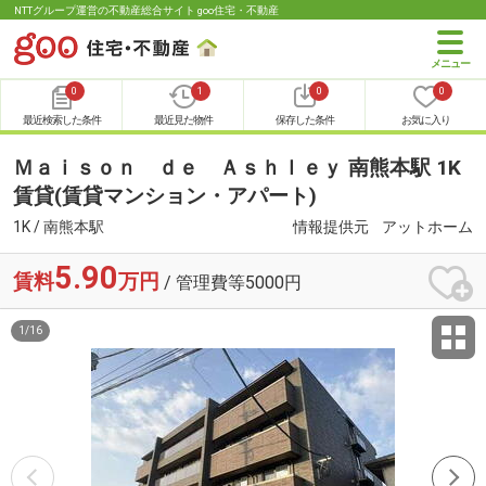
NTTグループ運営の不動産総合サイト goo住宅・不動産
0
1
0
0
最近検索した条件
最近見た物件
保存した条件
お気に入り
Ｍａｉｓｏｎ ｄｅ Ａｓｈｌｅｙ 南熊本駅 1K
賃貸(賃貸マンション・アパート)
1K / 南熊本駅
情報提供元
アットホーム
5.90
賃料
万円
/ 管理費等5000円
1
/
16