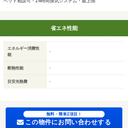
ペット相談可・24時間換気システム・最上階
額賃料の２％）・維持費等：町会費３００円／月・バイク
置場：なし・駐輪場：有/ハウスクリーニング代 44000円
省エネ性能
エネルギー消費性
-
能
断熱性能
-
目安光熱費
-
無料・簡単2項目！
この物件にお問い合わせする