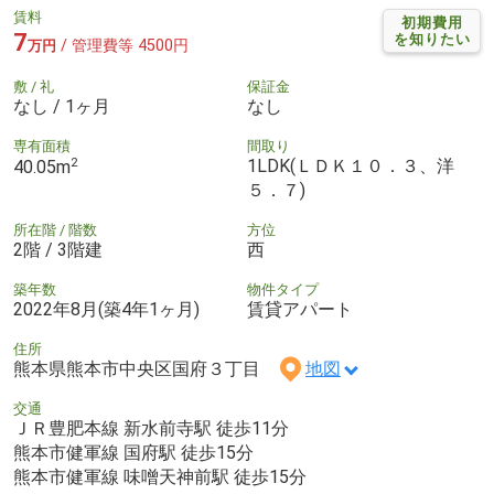
賃料
初期費用
7
を知りたい
/ 管理費等 4500円
万円
敷 / 礼
保証金
なし / 1ヶ月
なし
専有面積
間取り
2
1LDK(ＬＤＫ１０．３、洋
40.05m
５．７)
所在階 / 階数
方位
2階 / 3階建
西
築年数
物件タイプ
2022年8月(築4年1ヶ月)
賃貸アパート
住所
熊本県熊本市中央区国府３丁目
地図
交通
ＪＲ豊肥本線 新水前寺駅 徒歩11分
熊本市健軍線 国府駅 徒歩15分
熊本市健軍線 味噌天神前駅 徒歩15分