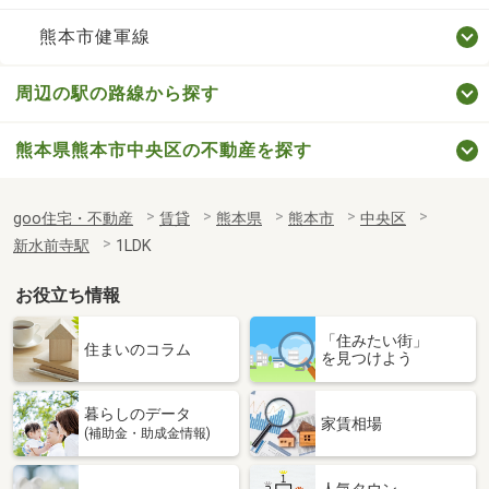
熊本市健軍線
周辺の駅の路線から探す
熊本県熊本市中央区の不動産を探す
goo住宅・不動産
賃貸
熊本県
熊本市
中央区
新水前寺駅
1LDK
お役立ち情報
「住みたい街」
住まいのコラム
を見つけよう
暮らしのデータ
家賃相場
(補助金・助成金情報)
人気タウン