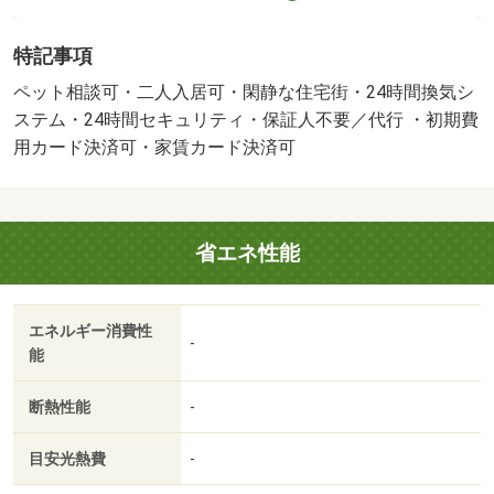
らせます。収納はシューズボックス・クロゼットなど豊富
なので、広々と空間を利用することも可能です。室内設備
特記事項
は洗面化粧台・浴室乾燥機など豊富に揃っており、過ごし
やすいお部屋になっております。共用部には宅配ボックス
ペット相談可・二人入居可・閑静な住宅街・24時間換気シ
があるので、荷物の受け取りのために早く帰宅する必要が
ステム・24時間セキュリティ・保証人不要／代行 ・初期費
ありません。バルコニーをご活用いただけるアパートで
用カード決済可・家賃カード決済可
す。住み心地にこだわるならリビングやダイニングのある
１ＬＤＫはイチオシです。ＢＳ対応物件なので、アンテナ
工事の必要はありません。駅まで徒歩１１分と、立地が魅
省エネ性能
力的な物件です。三口コンロが付いたアパートです。広さ
はなんと４０．０５㎡。入居時からインターネット環境が
整っているため、忙しい方でも工事の日程調整をすること
エネルギー消費性
なくすぐにインターネットを使うことができます。・維持
-
能
費等：町会費２５０円／月・ペット条件：小型犬可／猫
可・宅配ボックスを利用すれば不在時や家にいながら対応
断熱性能
-
できないときでも、再配達を待たずに荷物を受け取れま
す。セキュリティ面は、ＴＶインターホン・オートロック
目安光熱費
-
など充実しているので、防犯対策もばっちりです。