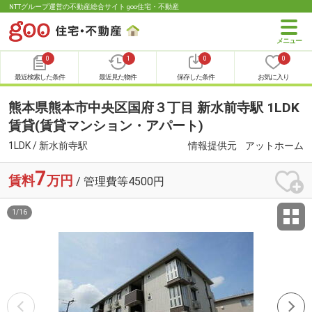
NTTグループ運営の不動産総合サイト goo住宅・不動産
0
1
0
0
最近検索した条件
最近見た物件
保存した条件
お気に入り
熊本県熊本市中央区国府３丁目 新水前寺駅 1LDK
賃貸(賃貸マンション・アパート)
1LDK / 新水前寺駅
情報提供元
アットホーム
7
賃料
万円
/ 管理費等4500円
1
/
16