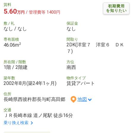
賃料
初期費用
5.60
を知りたい
/ 管理費等 1400円
万円
敷 / 礼
保証金
なし / なし
なし
専有面積
間取り
2
2DK(洋室７ 洋室６ ＤＫ
46.06m
７)
所在階 / 階数
方位
1階 / 2階建
南西
築年数
物件タイプ
2002年8月(築24年1ヶ月)
賃貸アパート
住所
長崎県西彼杵郡長与町高田郷
地図
交通
ＪＲ長崎本線 道ノ尾駅 徒歩16分
乗り換え検索