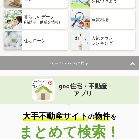
を見つけよう
暮らしのデータ
家賃相場
(補助金・助成金情報)
人気タウン
住宅ローン
ランキング
ページトップに戻る
goo住宅・不動産
アプリ
大手不動産サイト
物件
の
を
まとめて検索！