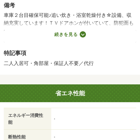
備考
車庫２台目確保可能♪追い炊き・浴室乾燥付き☆設備、収
納充実しています！ＴＶドアホンが付いていて、防犯面も
ばっちり！更新事務手数料 ２２，０００円 ｒｕｕｍサ
続きを見る
ポート（税込１，９８０円）が必要です。契約時に鍵セッ
ト費３，３００円（税込）が必要となります。貸主インボ
特記事項
イス登録あり・賃貸保証等：加入要（ハウスリーブ株式会
社 契約時保証委託料：２．２万／月額保証委託料：賃料
二人入居可・角部屋・保証人不要／代行
総額の２．２％又は５．５％ ※ペット可は２．５万／
２．５％）・車庫２台目確保可能♪追い炊き・浴室乾燥付き
☆ 設備、収納充実しています！ＴＶドアホンが付いてい
省エネ性能
て、防犯面もばっちり！・仲介手数料：６１，６００円/ク
リーニング費用 60000円
エネルギー消費性
-
能
断熱性能
-