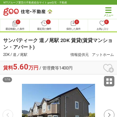
NTTグループ運営の不動産総合サイト goo住宅・不動産
0
1
0
0
最近検索した条件
最近見た物件
保存した条件
お気に入り
サンパティーク 道ノ尾駅 2DK 賃貸(賃貸マンショ
ン・アパート)
2DK / 道ノ尾駅
情報提供元
アットホーム
5.60
賃料
万円
/ 管理費等1400円
1
/
16