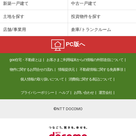
新築一戸建て
中古一戸建て
土地を探す
投資物件を探す
店舗/事業用
倉庫/トランクルーム
PC版へ
goo住宅・不動産とは
お客さまご利用端末からの情報の外部送信について
物件に関するお問合せの流れ
情報提供元
不動産情報に関する免責事項
個人情報の取り扱いについて
消費税に関する表記について
プライバシーポリシー
ヘルプ
お問い合わせ
運営会社
©NTT DOCOMO