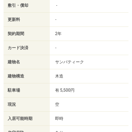
敷引・償却
-
更新料
-
契約期間
2年
カード決済
-
建物名
サンパティーク
建物構造
木造
駐車場
有 5,500円
現況
空
入居可能時期
即時