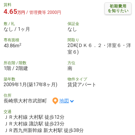
賃料
初期費用
4.65
を知りたい
/ 管理費等 2000円
万円
敷 / 礼
保証金
なし / 1ヶ月
なし
専有面積
間取り
2
2DK(ＤＫ６．２・洋室６・洋
43.86m
室６)
所在階 / 階数
方位
1階 / 2階建
南
築年数
物件タイプ
2009年1月(築17年8ヶ月)
賃貸アパート
住所
長崎県大村市武部町
地図
交通
ＪＲ大村線 大村駅 徒歩12分
ＪＲ大村線 諏訪駅 徒歩23分
ＪＲ西九州新幹線 新大村駅 徒歩38分