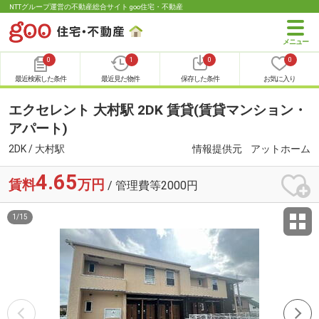
NTTグループ運営の不動産総合サイト goo住宅・不動産
0
1
0
0
最近検索した条件
最近見た物件
保存した条件
お気に入り
エクセレント 大村駅 2DK 賃貸(賃貸マンション・
アパート)
2DK / 大村駅
情報提供元
アットホーム
4.65
賃料
万円
/ 管理費等2000円
1
/
15