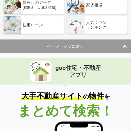
暮らしのデータ
家賃相場
(補助金・助成金情報)
人気タウン
住宅ローン
ランキング
ページトップに戻る
goo住宅・不動産
アプリ
大手不動産サイト
物件
の
を
まとめて検索！