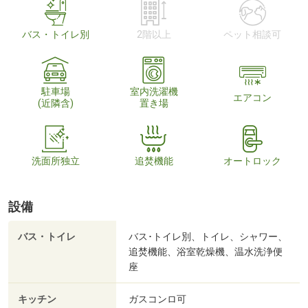
バス・トイレ別
2階以上
ペット相談可
駐車場
室内洗濯機
エアコン
(近隣含)
置き場
洗面所独立
追焚機能
オートロック
設備
バス・トイレ
バス･トイレ別、トイレ、シャワー、
追焚機能、浴室乾燥機、温水洗浄便
座
キッチン
ガスコンロ可