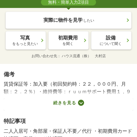
無料・簡単入力2項目
実際に物件を見学
したい
写真
初期費用
設備
をもっと見たい
を聞く
について聞く
お問い合わせ先
ハウス流通（株） 大村店
備考
賃貸保証等：加入要（初回契約時：２２，０００円、月
額：２．２％）・維持費等：ｒｕｕｍサポート費用１，９
８０円／月・町内会費１，０００円／月・エアコン２台付
続きを見る
き、追い焚き機能、浴室乾燥機能もついています★駐車場
も２台確保できます♪・バイク置場：なし・駐輪場：有/室
特記事項
内消毒料 18700円/鍵セット費 3300円/ハウスクリーニン
グ 60000円
二人入居可・角部屋・保証人不要／代行 ・初期費用カード