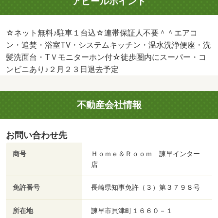
アピールポイント
☆ネット無料♪駐車１台込☆連帯保証人不要＾＾エアコ
ン・追焚・浴室TV・システムキッチン・温水洗浄便座・洗
髪洗面台・TＶモニターホン付☆徒歩圏内にスーパー・コ
ンビニあり♪２月２３日退去予定
不動産会社情報
お問い合わせ先
商号
Ｈｏｍｅ＆Ｒｏｏｍ 諫早インター
店
免許番号
長崎県知事免許（３）第３７９８号
所在地
諫早市貝津町１６６０－１