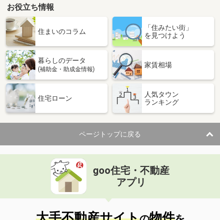
お役立ち情報
「住みたい街」
住まいのコラム
を見つけよう
暮らしのデータ
家賃相場
(補助金・助成金情報)
人気タウン
住宅ローン
ランキング
ページトップに戻る
goo住宅・不動産
アプリ
大手不動産サイト
物件
の
を