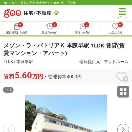
NTTグループ運営の不動産総合サイト goo住宅・不動産
0
1
0
0
最近検索した条件
最近見た物件
保存した条件
お気に入り
メゾン・ラ・パトリアＫ 本諫早駅 1LDK 賃貸(賃
貸マンション・アパート)
1LDK / 本諫早駅
情報提供元
アットホーム
5.60
賃料
万円
/ 管理費等4000円
1
/
16