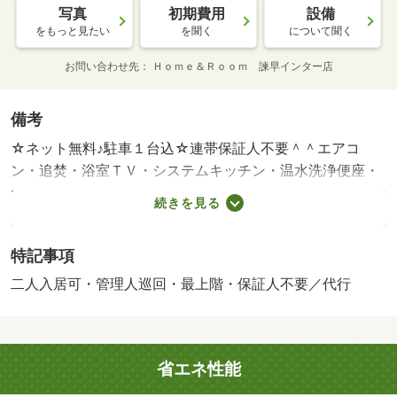
写真
初期費用
設備
をもっと見たい
を聞く
について聞く
お問い合わせ先
Ｈｏｍｅ＆Ｒｏｏｍ 諫早インター店
備考
☆ネット無料♪駐車１台込☆連帯保証人不要＾＾エアコ
ン・追焚・浴室ＴＶ・システムキッチン・温水洗浄便座・
洗髪洗面台・ＴＶモニターホン付☆徒歩圏内にスーパー・
続きを見る
コンビニあり♪２月２３日退去予定・賃貸保証等：加入要
（月額総賃料３．４％＋８００円）・維持費等：町内会費
特記事項
７００円／月・管理形態／管理員の勤務形態：巡回・☆ネ
ット無料♪駐車１台込☆連帯保証人不要＾＾エアコン・追
二人入居可・管理人巡回・最上階・保証人不要／代行
焚・浴室ＴＶ・システムキッチン・温水洗浄便座・洗髪洗
面台・ＴＶモニターホン付☆徒歩圏内にスーパー・コンビ
ニあり♪２月２３日退去予定・バイク置場：空なし・駐輪
省エネ性能
場：空なし/ルームクリーニング費 66550円/カードキー発
行料 16500円