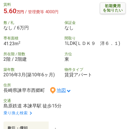
賃料
初期費用
5.60
を知りたい
/ 管理費等 4000円
万円
敷 / 礼
保証金
なし / 6万円
なし
専有面積
間取り
2
1LDK(ＬＤＫ９ 洋６．１)
41.23m
所在階 / 階数
方位
2階 / 2階建
東
築年数
物件タイプ
2016年3月(築10年6ヶ月)
賃貸アパート
住所
長崎県諫早市西郷町
地図
交通
島原鉄道 本諫早駅 徒歩15分
乗り換え検索
敷引・償却
-