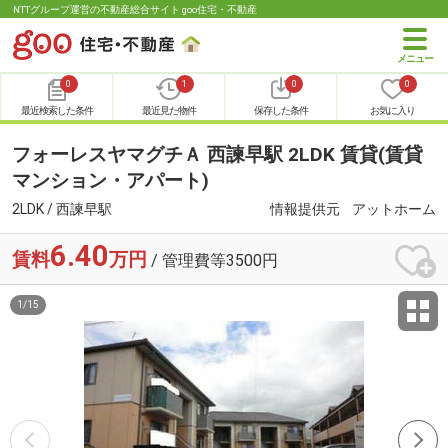
NTTグループ運営の不動産総合サイト goo住宅・不動産
0
1
0
0
最近検索した条件
最近見た物件
保存した条件
お気に入り
フォーレスヤマグチＡ 西諫早駅 2LDK 賃貸(賃貸
マンション・アパート)
2LDK / 西諫早駅
情報提供元
アットホーム
6.40
賃料
万円
/ 管理費等3500円
1
/
15