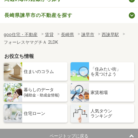
長崎県諫早市の不動産を探す
goo住宅・不動産
賃貸
長崎県
諫早市
西諫早駅
フォーレスヤマグチＡ 2LDK
お役立ち情報
「住みたい街」
住まいのコラム
を見つけよう
暮らしのデータ
家賃相場
(補助金・助成金情報)
人気タウン
住宅ローン
ランキング
ページトップに戻る