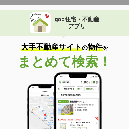
goo住宅・不動産
アプリ
大手不動産サイト
物件
の
を
まとめて検索！