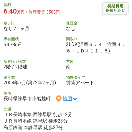
賃料
初期費用
6.40
を知りたい
/ 管理費等 3500円
万円
敷 / 礼
保証金
なし / 1ヶ月
なし
専有面積
間取り
2
2LDK(洋室６．４・洋室４．
54.78m
６・ＬＤＫ１１．５)
所在階 / 階数
方位
2階 / 2階建
南
築年数
物件タイプ
2004年7月(築22年2ヶ月)
賃貸アパート
住所
長崎県諫早市小船越町
地図
交通
ＪＲ長崎本線 西諫早駅 徒歩12分
ＪＲ長崎本線 諫早駅 徒歩23分
島原鉄道 本諫早駅 徒歩27分