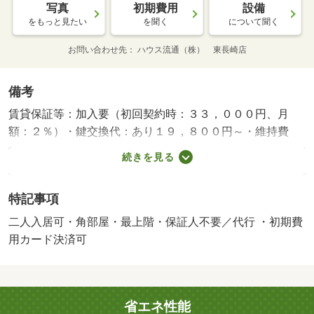
写真
初期費用
設備
をもっと見たい
を聞く
について聞く
お問い合わせ先
ハウス流通（株） 東長崎店
備考
賃貸保証等：加入要（初回契約時：３３，０００円、月
額：２％）・鍵交換代：あり１９，８００円～・維持費
等：シャーメゾンライフＳＵＰＰＯＲＴ２４１，３２０円
続きを見る
／月・町内会費５００円／月・諫早市小船越町にある、２
ＬＤＫタイプのお部屋になります！☆駐車場１台無料☆Ｔ
特記事項
Ｖモニター付インターホン☆独立洗面台☆追い焚き☆カウ
ンターキッチン☆エアコン１台☆インターネット使用料無
二人入居可・角部屋・最上階・保証人不要／代行 ・初期費
料！・バイク置場：なし・駐輪場：なし/室内消毒料 18700
用カード決済可
円/ハウスクリーニング 83160円
省エネ性能