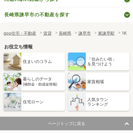
長崎県諫早市の不動産を探す
goo住宅・不動産
賃貸
長崎県
諫早市
東諫早駅
1K
お役立ち情報
「住みたい街」
住まいのコラム
を見つけよう
暮らしのデータ
家賃相場
(補助金・助成金情報)
人気タウン
住宅ローン
ランキング
ページトップに戻る