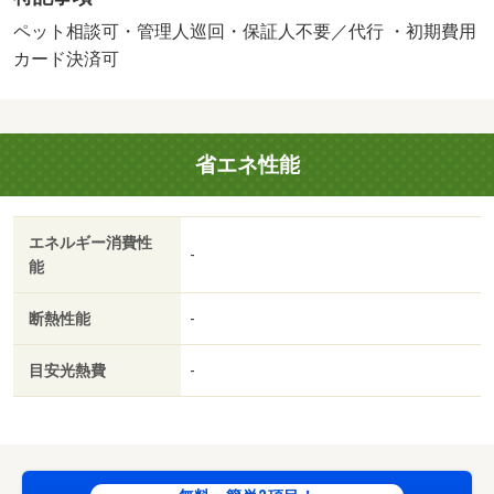
い致します） ※７０歳以上の方は、あんしんサポート月
額：７７０円→１，５００円（税込）へ変更（高齢者向け
ペット相談可・管理人巡回・保証人不要／代行 ・初期費用
「まごころ」付帯プラン）・賃貸保証等：加入要（オリコ
カード決済可
フォレントインシュア 初回保証料：総額賃料の５
０％ ・月額保証料：月額総賃料１％ 緊急連絡先１
名）・鍵交換代：あり２２，０００円～・維持費等：町費
省エネ性能
６００円／月・あんしんサポート２４７７０円／月・管理
形態／管理員の勤務形態：巡回・電子レンジ・冷蔵庫・洗
濯機付！ネット無料☆当社契約で、引越し用軽トラ無料貸
エネルギー消費性
出しサービス有り☆ ※ペット飼育時、礼金１ヶ月増 ※清
-
能
掃費は退去時支払い ※敷地内駐車場空き軽区画のみ・バ
イク置場：なし・駐輪場：有（無料）・仲介手数料：１．
断熱性能
-
１ヶ月/室内清掃費用 44000円
目安光熱費
-