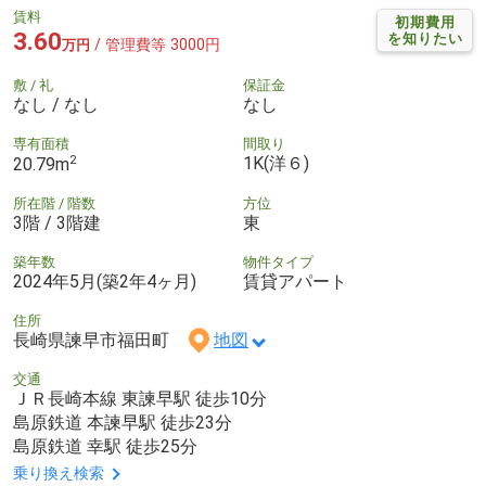
賃料
初期費用
3.60
を知りたい
/ 管理費等 3000円
万円
敷 / 礼
保証金
なし / なし
なし
専有面積
間取り
2
1K(洋６)
20.79m
所在階 / 階数
方位
3階 / 3階建
東
築年数
物件タイプ
2024年5月(築2年4ヶ月)
賃貸アパート
住所
長崎県諫早市福田町
地図
交通
ＪＲ長崎本線 東諫早駅 徒歩10分
島原鉄道 本諫早駅 徒歩23分
島原鉄道 幸駅 徒歩25分
乗り換え検索