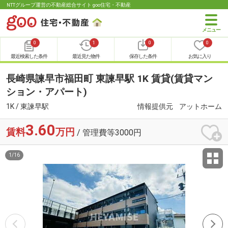
NTTグループ運営の不動産総合サイト goo住宅・不動産
0
1
0
0
最近検索した条件
最近見た物件
保存した条件
お気に入り
長崎県諫早市福田町 東諫早駅 1K 賃貸(賃貸マン
ション・アパート)
1K / 東諫早駅
情報提供元
アットホーム
3.60
賃料
万円
/ 管理費等3000円
1
/
16