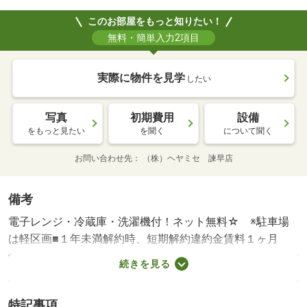
このお部屋をもっと知りたい！
無料・簡単入力2項目
実際に物件を見学
したい
写真
初期費用
設備
をもっと見たい
を聞く
について聞く
お問い合わせ先
（株）ヘヤミセ 諫早店
備考
電子レンジ・冷蔵庫・洗濯機付！ネット無料☆ ※駐車場
は軽区画■１年未満解約時、短期解約違約金賃料１ヶ月
分 ■更新事務手数料：１１０００円／２年 ■初期費用ク
続きを見る
レジット決済可 ■リモート対応可 ■ご来店予約でスムー
ズにご案内可能（土日は混み合いますので、ご予約をお願
特記事項