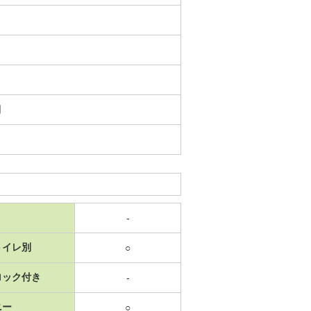
日
-
トイレ別
○
ロック付き
-
ニー
○