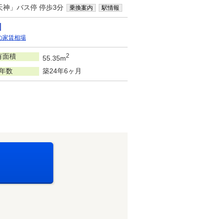
天神」バス停 停歩3分
乗換案内
駅情報
の家賃相場
有面積
2
55.35m
年数
築24年6ヶ月