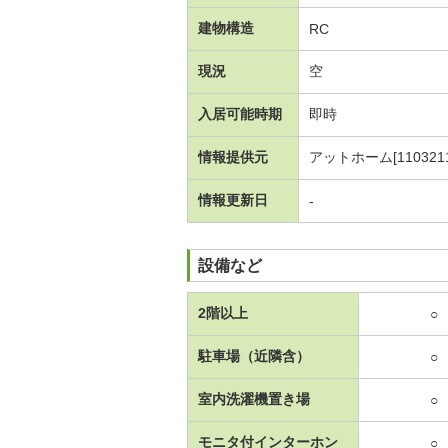
建物構造
RC
現況
空
入居可能時期
即時
情報提供元
アットホーム[1103211
情報更新日
-
設備など
2階以上
○
駐車場（近隣含）
○
室内洗濯機置き場
○
モニタ付インターホン
○