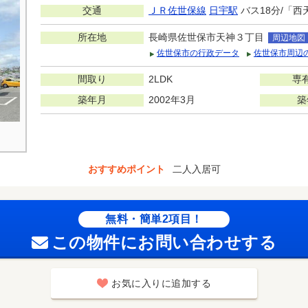
交通
ＪＲ佐世保線
日宇駅
バス18分/「西
所在地
長崎県佐世保市天神３丁目
周辺地図
佐世保市の行政データ
佐世保市周辺
間取り
2LDK
専
築年月
2002年3月
築
おすすめポイント
二人入居可
無料・簡単2項目！
この物件にお問い合わせする
お気に入りに追加する