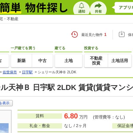
住宅・不動産
1
最近見た物件
保
一戸建てを買う
建てる
投資する
不動産
古
新築
中古
土地
土地活用
投資
>
佐世保市
>
日宇駅
>
シェリール天神Ｂ 2LDK
ル天神Ｂ 日宇駅 2LDK 賃貸(賃貸マン
を表示
6.80
賃料
万円 (管理費等：なし)
礼金・敷金
なし / 2ヶ月
保証金/