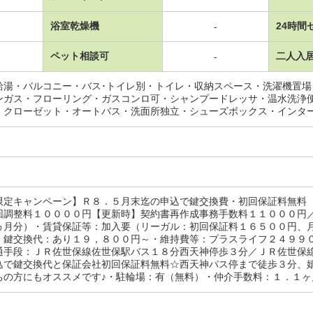
浴室乾燥機
24時間
-
ペット相談可
二人入
-
給湯・バルコニー・バス･トイレ別・トイレ・収納スペース・洗濯機置
ンガス・フローリング・ガスコンロ可・シャンプードレッサ・温水洗浄
・クローゼット・オートバス・洗面所独立・シューズボックス・インタ
限定キャンペーン】Ｒ８．５月末迄の申込で鍵交換費・初回保証料無料
回調整料１００００円【更新時】契約書再作成事務手数料１１０００円
ヵ月分）・賃貸保証等：加入要（リーガル：初回保証料１６５００円、
・鍵交換代：あり１９，８００円～・維持費等：プラスライフ２４９９
通手段：ＪＲ佐世保線佐世保駅バス１８分西天神停歩３分／ＪＲ佐世保
込で鍵交換代と保証会社初回保証料無料☆西天神バス停まで徒歩３分、
の方にもオススメです♪・駐輪場：有（無料）・仲介手数料：１．１ヶ月/