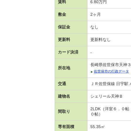
賃料
6.80万円
敷金
2ヶ月
保証金
なし
更新料
更新料なし
カード決済
-
長崎県佐世保市天神
所在地
佐世保市の行政データ
交通
ＪＲ佐世保線 日宇駅 
建物名
シェリール天神Ｂ
2LDK（洋室６．０
間取り
０帖）
専有面積
55.35㎡