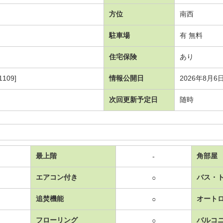
方位
南西
駐車場
有 無料
住宅保険
あり
109]
情報公開日
2026年8月6
次回更新予定日
随時
最上階
角部屋
-
エアコン付き
バス・
○
追焚機能
オート
○
フローリング
バルコ
○