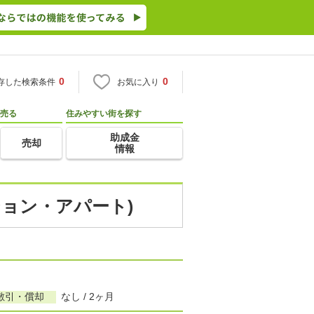
0
0
存した検索条件
お気に入り
売る
住みやすい街を探す
助成金
売却
情報
ション・アパート)
敷引・償却
なし / 2ヶ月