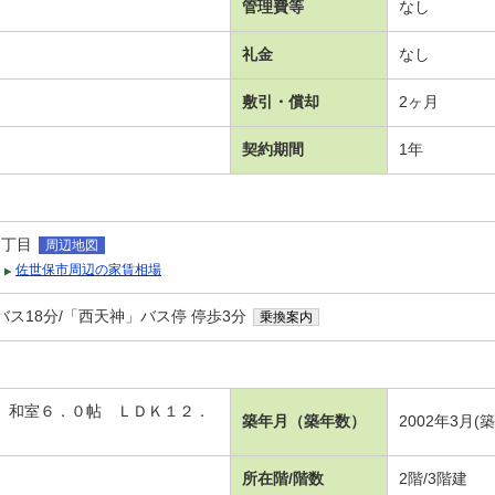
管理費等
なし
礼金
なし
敷引・償却
2ヶ月
契約期間
1年
３丁目
周辺地図
佐世保市周辺の家賃相場
バス18分/「西天神」バス停 停歩3分
乗換案内
帖 和室６．０帖 ＬＤＫ１２．
築年月（築年数）
2002年3月(
所在階/階数
2階/3階建