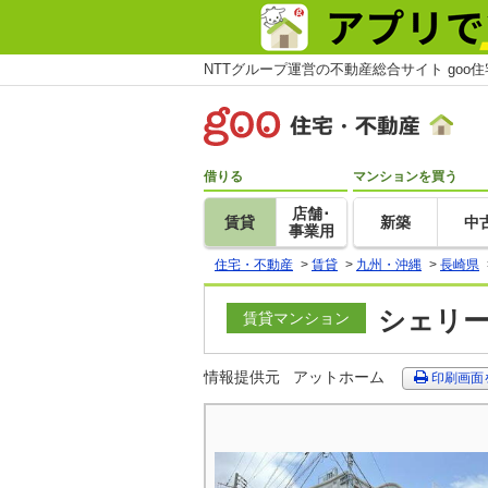
NTTグループ運営の不動産総合サイト goo
借りる
マンションを買う
店舗･
賃貸
新築
中
事業用
住宅・不動産
>
賃貸
>
九州・沖縄
>
長崎県
シェリー
賃貸マンション
情報提供元
アットホーム
印刷画面