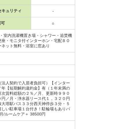
セキュリティ
-
居可
○
場・室内洗濯機置き場・シャワー・追焚機
便座・モニタ付インターホン・宅配ＢＯ
ーネット無料・浴室に窓あり
（法人契約で入居者負担可）【インター
／年【短期解約違約金】有（１年未満の
月次賃料総額の２％／月、更新時９９０
０円／月・浄水器リース代１，３２０円
線大塔駅バス３３分西天神停歩３分・５
嬉しい駐車場１台付き！駐輪場もありバ
ルームケア＋ 38500円