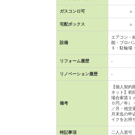
ガスコンロ可
○
宅配ボックス
○
エアコン・
設備
能・プロパ
Ｘ・駐輪場
リフォーム履歴
-
リノベーション履歴
-
【個人契約
ネット】初
場合家賃１
備考
０円／年）
／月・他交
月末迄の申
イクをお持ち
特記事項
二人入居可