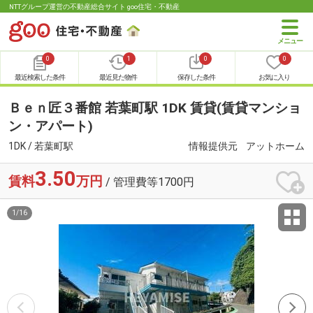
NTTグループ運営の不動産総合サイト goo住宅・不動産
0
1
0
0
最近検索した条件
最近見た物件
保存した条件
お気に入り
Ｂｅｎ匠３番館 若葉町駅 1DK 賃貸(賃貸マンショ
ン・アパート)
1DK / 若葉町駅
情報提供元
アットホーム
3.50
賃料
万円
/ 管理費等1700円
1
/
16