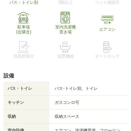
バス・トイレ別
2階以上
ペット相談可
駐車場
室内洗濯機
エアコン
(近隣含)
置き場
洗面所独立
追焚機能
オートロック
設備
バス・トイレ
バス･トイレ別、トイレ
キッチン
ガスコンロ可
収納
収納スペース
室内設備
エアコン、洗濯機置場、フローリン