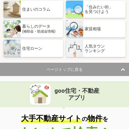
「住みたい街」
住まいのコラム
を見つけよう
暮らしのデータ
家賃相場
(補助金・助成金情報)
人気タウン
住宅ローン
ランキング
ページトップに戻る
goo住宅・不動産
アプリ
大手不動産サイト
物件
の
を