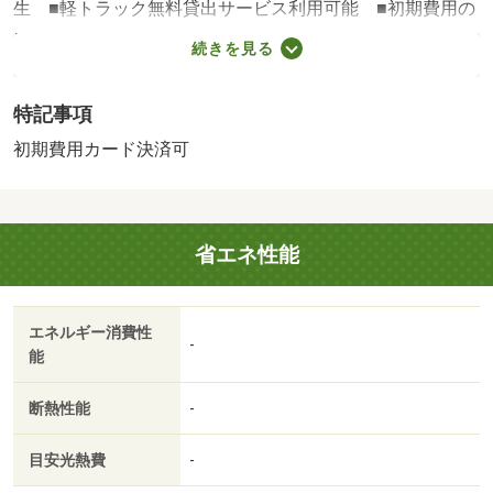
生 ■軽トラック無料貸出サービス利用可能 ■初期費用の
カード決済対応 ■退去時清掃費、賃料１ヶ月分（税別）
続きを見る
駐車場確保可能な１ＤＫ物件♪和室から洋室へリフォーム済
みです！スーパーへも徒歩圏内のお部屋となっております
特記事項
☆・賃貸保証等：加入要（オリコフォレントインシュア
初回保証料：総額賃料の５０％ ・月額保証料：月額総賃
初期費用カード決済可
料１％ 緊急連絡先１名）・鍵交換代：あり２２，０００
円～・維持費等：あんしんサポート２４７７０円／月・収
納たくさん♪駐車場確保可♪単身様におすすめな１ＤＫ物件
省エネ性能
♪・仲介手数料：１．１ヶ月/室内清掃費用 38500円
エネルギー消費性
-
能
断熱性能
-
目安光熱費
-