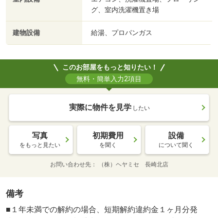
グ、室内洗濯機置き場
建物設備
給湯、プロパンガス
このお部屋をもっと知りたい！
無料・簡単入力2項目
実際に物件を見学
したい
写真
初期費用
設備
をもっと見たい
を聞く
について聞く
お問い合わせ先
（株）ヘヤミセ 長崎北店
備考
■１年未満での解約の場合、短期解約違約金１ヶ月分発