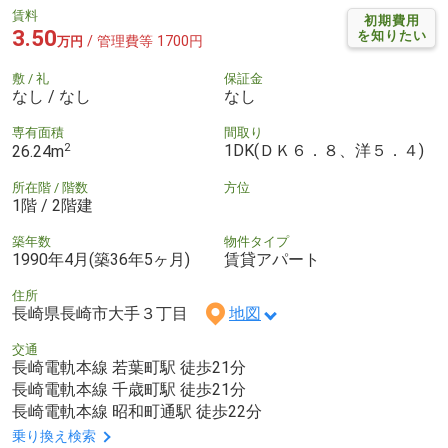
賃料
初期費用
3.50
を知りたい
/ 管理費等 1700円
万円
敷 / 礼
保証金
なし / なし
なし
専有面積
間取り
2
1DK(ＤＫ６．８、洋５．４)
26.24m
所在階 / 階数
方位
1階 / 2階建
築年数
物件タイプ
1990年4月(築36年5ヶ月)
賃貸アパート
住所
長崎県長崎市大手３丁目
地図
交通
長崎電軌本線 若葉町駅 徒歩21分
長崎電軌本線 千歳町駅 徒歩21分
長崎電軌本線 昭和町通駅 徒歩22分
乗り換え検索