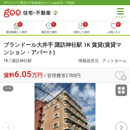
NTTグループ運営の不動産総合サイト goo住宅・不動産
0
1
0
0
最近検索した条件
最近見た物件
保存した条件
お気に入り
ブランドール大井手 諏訪神社駅 1K 賃貸(賃貸マ
ンション・アパート)
1K / 諏訪神社駅
情報提供元
アットホーム
6.05
賃料
万円
/ 管理費等2700円
1
/
16