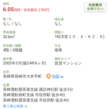
賃料
初期費用
6.05
を知りたい
/ 管理費等 2700円
万円
敷 / 礼
保証金
なし / なし
なし
専有面積
間取り
2
1K(洋室１０．４・Ｋ２．６)
30.6m
所在階 / 階数
方位
4階 / 6階建
南東
築年数
物件タイプ
2002年3月(築24年6ヶ月)
賃貸マンション
住所
長崎県長崎市大井手町
地図
交通
長崎電軌螢茶屋支線 諏訪神社駅 徒歩3分
長崎電軌桜町支線 市役所駅 徒歩4分
長崎電軌螢茶屋支線 市役所駅 徒歩4分
乗り換え検索