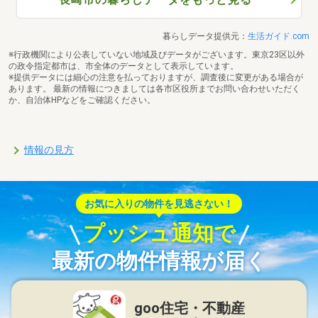
暮らしデータ提供元：
生活ガイド.com
※行政機関により公表していない地域及びデータがございます。東京23区以外
の政令指定都市は、市全体のデータとして表示しています。
※提供データには細心の注意を払っておりますが、調査後に変更がある場合が
あります。 最新の情報につきましては各市区役所までお問い合わせいただく
か、自治体HPなどをご確認ください。
情報の見方
お気に入りの物件を見逃さない！
プッシュ通知で
最新の物件情報が届く
goo住宅・不動産