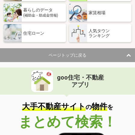
暮らしのデータ
家賃相場
(補助金・助成金情報)
人気タウン
住宅ローン
ランキング
ページトップに戻る
goo住宅・不動産
アプリ
大手不動産サイト
物件
の
を
まとめて検索！