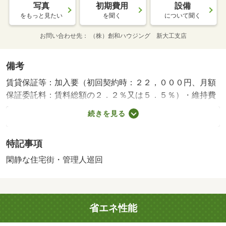
写真
初期費用
設備
をもっと見たい
を聞く
について聞く
お問い合わせ先
（株）創和ハウジング 新大工支店
備考
賃貸保証等：加入要（初回契約時：２２，０００円、月額
保証委託料：賃料総額の２．２％又は５．５％）・維持費
等：２４時間サポート費用３３０円／月・町内会費５００
続きを見る
円／月・管理形態／管理員の勤務形態：巡回・◆◆敷地内
駐車場確保可のオートロック付きマンション◆◆長崎駅・
特記事項
市役所・浜町方面にお勤めの方ならこの場所アリです◆１
０帖の居室はゆ～っくり寛げます◆ネット無料＆宅配ＢＯ
閑静な住宅街・管理人巡回
Ｘ＆洗面台付き◆お勧め物件♪・バイク置場：なし・駐輪
場：なし・仲介手数料：１．１ヶ月/クリーニング費
用 45000円/鍵セット費 3300円
省エネ性能