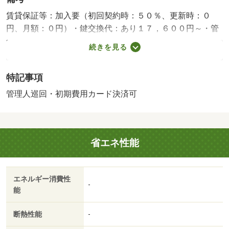
賃貸保証等：加入要（初回契約時：５０％、更新時：０
円、月額：０円）・鍵交換代：あり１７，６００円～・管
理形態／管理員の勤務形態：巡回・広々９帖で３４平米☆
続きを見る
彡敷地内駐車場空あります！！長崎大学病院そば＾＾広々
としたお部屋にさらに大きい収納付き！・バイク置場：有
特記事項
（無料）・駐輪場：有（無料）・仲介手数料：１．１ヶ月
管理人巡回・初期費用カード決済可
省エネ性能
エネルギー消費性
-
能
断熱性能
-