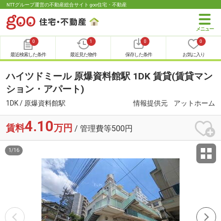
NTTグループ運営の不動産総合サイト goo住宅・不動産
0
1
0
0
最近検索した条件
最近見た物件
保存した条件
お気に入り
ハイツドミール 原爆資料館駅 1DK 賃貸(賃貸マン
ション・アパート)
1DK / 原爆資料館駅
情報提供元
アットホーム
4.10
賃料
万円
/ 管理費等500円
1
/
16