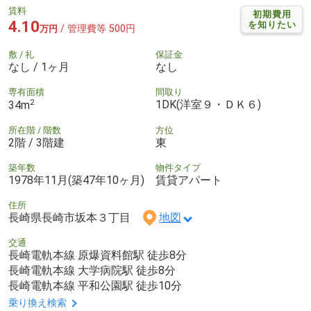
賃料
初期費用
4.10
を知りたい
/ 管理費等 500円
万円
敷 / 礼
保証金
なし / 1ヶ月
なし
専有面積
間取り
2
1DK(洋室９・ＤＫ６)
34m
所在階 / 階数
方位
2階 / 3階建
東
築年数
物件タイプ
1978年11月(築47年10ヶ月)
賃貸アパート
住所
長崎県長崎市坂本３丁目
地図
交通
長崎電軌本線 原爆資料館駅 徒歩8分
長崎電軌本線 大学病院駅 徒歩8分
長崎電軌本線 平和公園駅 徒歩10分
乗り換え検索