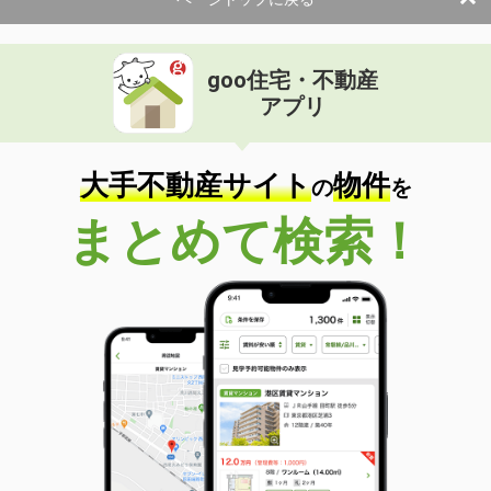
goo住宅・不動産
アプリ
大手不動産サイト
物件
の
を
まとめて検索！