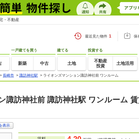
住宅・不動産
1
最近見た物件
保
一戸建てを買う
建てる
投資する
不動産
古
新築
中古
土地
土地活用
投資
>
長崎市
>
諏訪神社駅
>
ライオンズマンション諏訪神社前 ワンルーム
諏訪神社前 諏訪神社駅 ワンルーム 賃
を表示
4.20
賃料