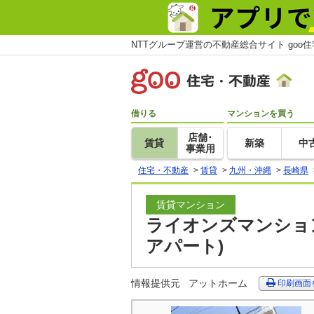
NTTグループ運営の不動産総合サイト goo
借りる
マンションを買う
店舗･
賃貸
新築
中
事業用
住宅・不動産
>
賃貸
>
九州・沖縄
>
長崎県
賃貸マンション
ライオンズマンション
アパート)
情報提供元
アットホーム
印刷画面