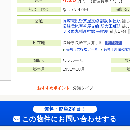
万円 (管理費等：なし)
礼金・敷金
なし / 8.4万円
保証金
交通
長崎電軌螢茶屋支線
諏訪神社駅
徒歩
長崎電軌螢茶屋支線
新大工町駅
徒歩
ＪＲ西九州新幹線
長崎駅
徒歩17分
所在地
長崎県長崎市大井手町
周辺地図
長崎市の行政データ
長崎市周辺の家
間取り
ワンルーム
専
築年月
1991年10月
おすすめポイント
分譲タイプ
無料・簡単2項目！
この物件にお問い合わせする