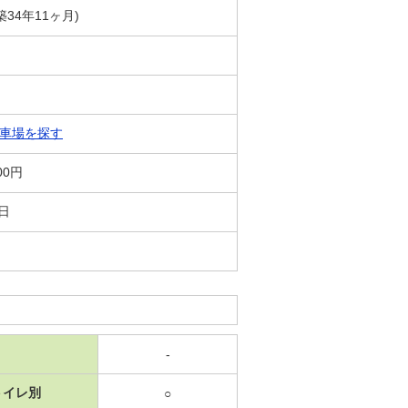
築34年11ヶ月)
車場を探す
00円
5日
-
トイレ別
○