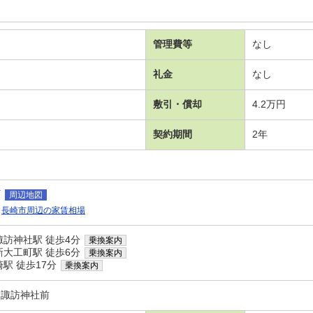
管理費等
なし
礼金
なし
敷引・償却
4.2万円
契約期間
2年
町
周辺地図
長崎市周辺の家賃相場
諏訪神社駅 徒歩4分
乗換案内
新大工町駅 徒歩6分
乗換案内
駅 徒歩17分
乗換案内
ン諏訪神社前