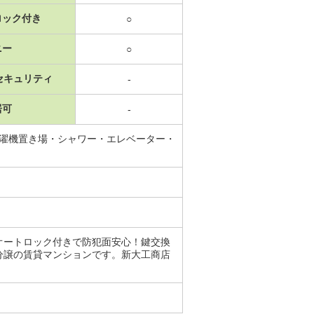
ロック付き
○
ニー
○
セキュリティ
-
居可
-
洗濯機置き場・シャワー・エレベーター・
オートロック付きで防犯面安心！鍵交換
分譲の賃貸マンションです。新大工商店