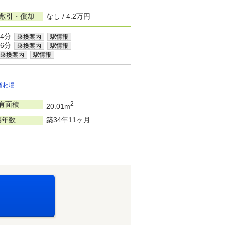
/敷引・償却
なし / 4.2万円
4分
乗換案内
駅情報
6分
乗換案内
駅情報
乗換案内
駅情報
賃相場
有面積
2
20.01m
築年数
築34年11ヶ月