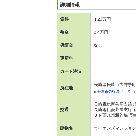
詳細情報
賃料
4.20万円
敷金
8.4万円
保証金
なし
更新料
-
カード決済
-
長崎県長崎市大井手
所在地
長崎市の行政データ
長崎電軌螢茶屋支線 
交通
長崎電軌螢茶屋支線 
ＪＲ西九州新幹線 長崎
建物名
ライオンズマンショ