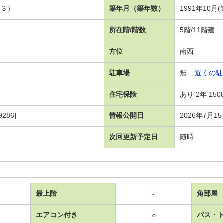
．３）
築年月（築年数）
1991年10月(
所在階/階数
5階/11階建
方位
南西
駐車場
無
近くの駐
住宅保険
あり 2年 150
286]
情報公開日
2026年7月1
次回更新予定日
随時
最上階
角部屋
-
エアコン付き
バス・
○