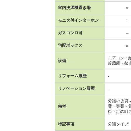
室内洗濯機置き場
○
モニタ付インターホン
-
ガスコンロ可
-
宅配ボックス
○
エアコン・
設備
冷蔵庫・都
リフォーム履歴
-
リノベーション履歴
-
分譲の賃貸
備考
費：実費・
街・浜の町
特記事項
分譲タイプ