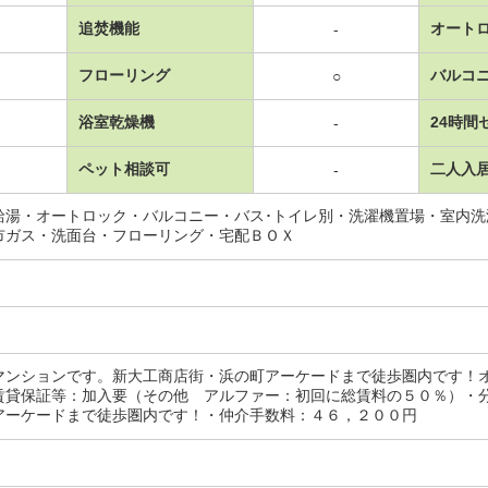
追焚機能
オート
-
フローリング
バルコ
○
浴室乾燥機
24時間
-
ペット相談可
二人入
-
給湯・オートロック・バルコニー・バス･トイレ別・洗濯機置場・室内
市ガス・洗面台・フローリング・宅配ＢＯＸ
マンションです。新大工商店街・浜の町アーケードまで徒歩圏内です！
賃貸保証等：加入要（その他 アルファー：初回に総賃料の５０％）・
アーケードまで徒歩圏内です！・仲介手数料：４６，２００円