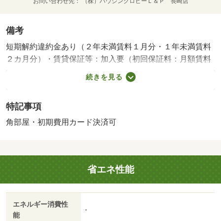
お問い合わせ先
（株）ハウジングロビーＬ＆Ｐ 長崎店
備考
短期解約違約金あり（２年未満賃料１月分・１年未満賃料
２カ月分）・賃貸保証等：加入要（初回保証料：月額賃料
５０％）・鍵交換代：あり１７，０００円～・長崎市大手
続きを見る
町井１Ｒです！インターネット無料！・バイク置場：な
し・駐輪場：なし・仲介手数料：１ヶ月/退去時清掃
特記事項
費 46200円
角部屋・初期費用カード決済可
省エネ性能
エネルギー消費性
-
能