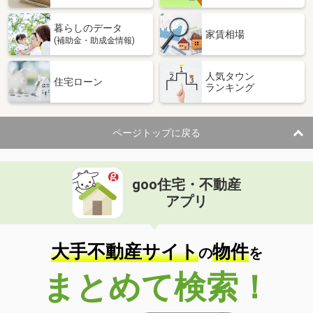
暮らしのデータ
家賃相場
(補助金・助成金情報)
人気タウン
住宅ローン
ランキング
ページトップに戻る
goo住宅・不動産
アプリ
大手不動産サイト
物件
の
を
まとめて検索！