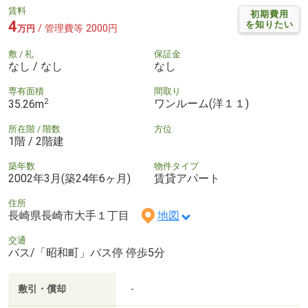
賃料
初期費用
4
を知りたい
/ 管理費等 2000円
万円
敷 / 礼
保証金
なし / なし
なし
専有面積
間取り
2
ワンルーム(洋１１)
35.26m
所在階 / 階数
方位
1階 / 2階建
築年数
物件タイプ
2002年3月(築24年6ヶ月)
賃貸アパート
住所
長崎県長崎市大手１丁目
地図
交通
バス/「昭和町」バス停 停歩5分
敷引・償却
-