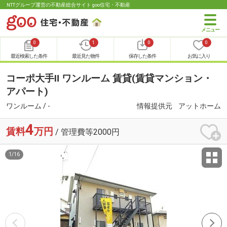
NTTグループ運営の不動産総合サイト goo住宅・不動産
0
1
0
0
最近検索した条件
最近見た物件
保存した条件
お気に入り
コーポ大手Ⅱ ワンルーム 賃貸(賃貸マンション・
アパート)
ワンルーム / -
情報提供元
アットホーム
4
賃料
万円
/ 管理費等2000円
1
/
16