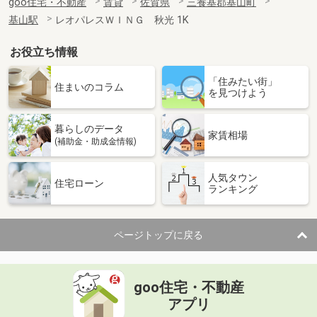
goo住宅・不動産
賃貸
佐賀県
三養基郡基山町
基山駅
レオパレスＷＩＮＧ 秋光 1K
お役立ち情報
「住みたい街」
住まいのコラム
を見つけよう
暮らしのデータ
家賃相場
(補助金・助成金情報)
人気タウン
住宅ローン
ランキング
ページトップに戻る
goo住宅・不動産
アプリ