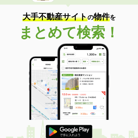
大手不動産サイト
物件
の
を
まとめて検索！