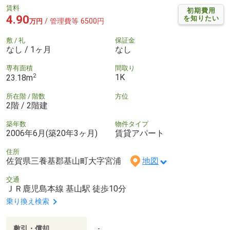
賃料
初期費用
4.90
を知りたい
/ 管理費等 6500円
万円
敷 / 礼
保証金
なし / 1ヶ月
なし
専有面積
間取り
2
1K
23.18m
所在階 / 階数
方位
2階 / 2階建
築年数
物件タイプ
2006年6月(築20年3ヶ月)
賃貸アパート
住所
佐賀県三養基郡基山町大字宮浦
地図
交通
ＪＲ鹿児島本線 基山駅 徒歩10分
乗り換え検索
敷引・償却
-