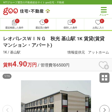
NTTグループ運営の不動産総合サイト goo住宅・不動産
0
1
0
0
最近検索した条件
最近見た物件
保存した条件
お気に入り
レオパレスＷＩＮＧ 秋光 基山駅 1K 賃貸(賃貸
マンション・アパート)
1K / 基山駅
情報提供元
アットホーム
4.90
賃料
万円
/ 管理費等6500円
1
/
16