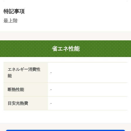
料：１６５００円（税込）、保証委託料：必要 ＮＯ：７
特記事項
３５１４９６５・賃貸保証等：加入要（家賃等の１００％
または１２０％）・バイク置場：有・駐輪場：有
最上階
省エネ性能
エネルギー消費性
-
能
断熱性能
-
目安光熱費
-