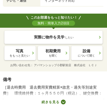
テレビ・通信
インターネット対応
このお部屋をもっと知りたい！
無料・簡単入力2項目
実際に物件を見学
したい
写真
初期費用
設備
をもっと見たい
を聞く
について聞く
お問い合わせ先
アパマンショップ小郡駅前店 株式会社 ＬＣＪ
備考
［退去時費用 退去費用実費精算※故意・過失等別途実
費］ 環境維持費：１ヶ月５５０円（税込）、鍵交換費：
ご契約時１６５００円（税込）、退去時清掃費：５２２５
続きを見る
０円（税込）、インターネット利用料：有料、更新手数