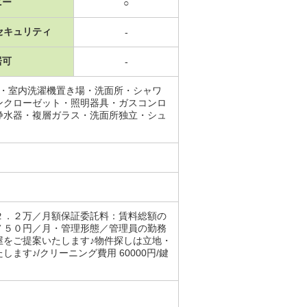
ニー
○
セキュリティ
-
居可
-
場・室内洗濯機置き場・洗面所・シャワ
ンクローゼット・照明器具・ガスコンロ
浄水器・複層ガラス・洗面所独立・シュ
２．２万／月額保証委託料：賃料総額の
７５０円／月・管理形態／管理員の勤務
屋をご提案いたします♪物件探しは立地・
す♪/クリーニング費用 60000円/鍵