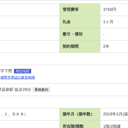
管理費等
3750円
礼金
1ヶ月
敷引・償却
-
契約期間
2年
大字下野
周辺地図
嬉野市周辺の家賃相場
温泉駅 徒歩28分
乗換案内
Ⅰ
６．１、ＤＫ８）
築年月（築年数）
2018年3月(
所在階/階数
1階/2階建