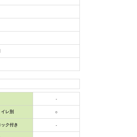
日
-
トイレ別
○
ロック付き
-