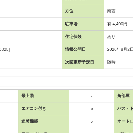
方位
南西
駐車場
有 4,400円
住宅保険
あり
325]
情報公開日
2026年8月2
次回更新予定日
随時
最上階
角部屋
-
エアコン付き
バス・
○
追焚機能
オート
○