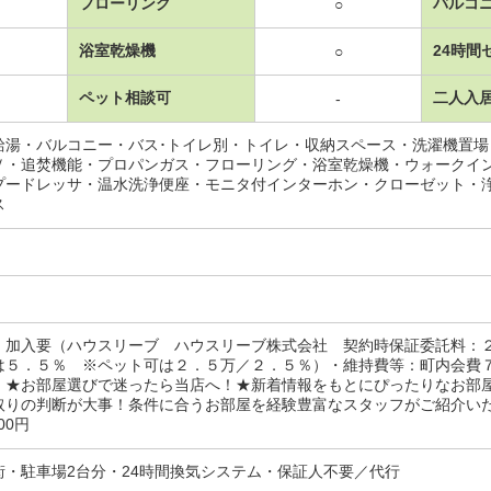
フローリング
バルコ
○
浴室乾燥機
24時間
○
ペット相談可
二人入
-
給湯・バルコニー・バス･トイレ別・トイレ・収納スペース・洗濯機置
Ｖ・追焚機能・プロパンガス・フローリング・浴室乾燥機・ウォークイ
プードレッサ・温水洗浄便座・モニタ付インターホン・クローゼット・
ス
：加入要（ハウスリーブ ハウスリーブ株式会社 契約時保証委託料：
は５．５％ ※ペット可は２．５万／２．５％）・維持費等：町内会費
・★お部屋選びで迷ったら当店へ！★新着情報をもとにぴったりなお部
りの判断が大事！条件に合うお部屋を経験豊富なスタッフがご紹介いたしま
00円
街・駐車場2台分・24時間換気システム・保証人不要／代行