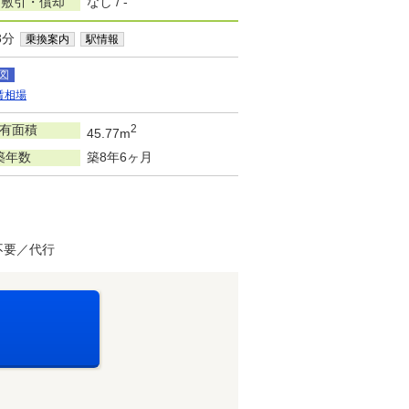
/敷引・償却
なし / -
8分
乗換案内
駅情報
図
賃相場
有面積
2
45.77m
築年数
築8年6ヶ月
不要／代行