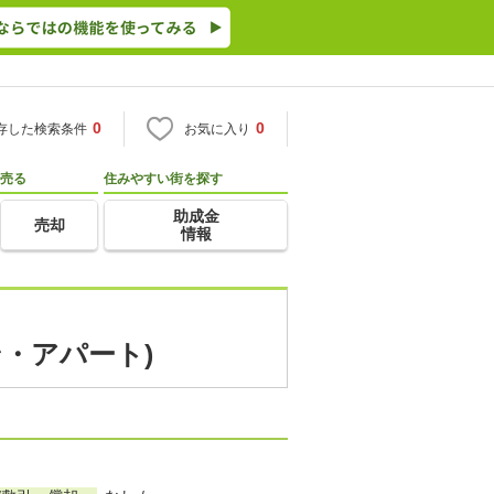
0
0
存した検索条件
お気に入り
売る
住みやすい街を探す
助成金
売却
情報
ン・アパート)