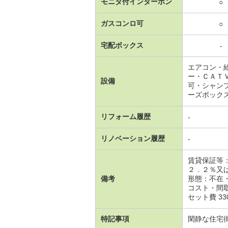
モニタ付インターホン
○
ガスコンロ可
○
宅配ボックス
-
エアコン・
ー・ＣＡＴ
設備
可・シャン
ーズボック
リフォーム履歴
-
リノベーション履歴
-
賃貸保証等
２．２％又
備考
形態：不在
コスト・間取
セット費 33
特記事項
閑静な住宅