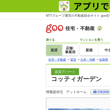
NTTグループ運営の不動産総合サイト goo
借りる
マンションを買う
店舗･
賃貸
新築
中
事業用
住宅・不動産
>
賃貸
>
九州・沖縄
>
佐賀県
賃貸アパート
コッティガーデン Ⅰ
情報提供元
アットホーム
印刷画面