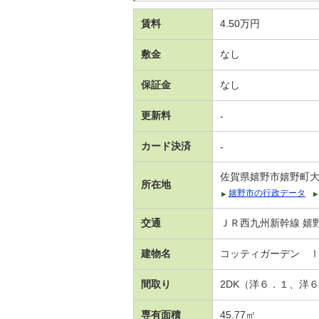
賃料
4.50万円
敷金
なし
保証金
なし
更新料
-
カード決済
-
佐賀県嬉野市嬉野町
所在地
嬉野市の行政データ
交通
ＪＲ西九州新幹線 嬉野
建物名
コッティガーデン 
間取り
2DK（洋６．１、洋
専有面積
45.77㎡