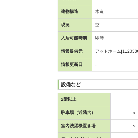
建物構造
木造
現況
空
入居可能時期
即時
情報提供元
アットホーム[1123380
情報更新日
-
設備など
2階以上
-
駐車場（近隣含）
○
室内洗濯機置き場
○