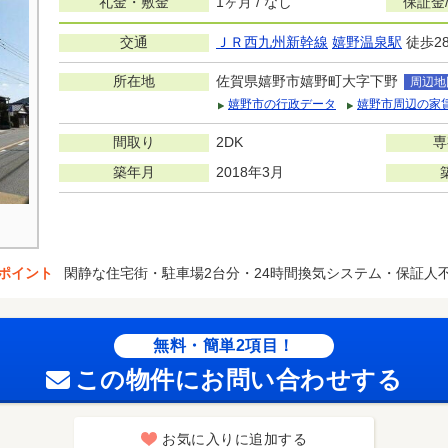
礼金・敷金
1ヶ月 / なし
保証金
交通
ＪＲ西九州新幹線
嬉野温泉駅
徒歩2
所在地
佐賀県嬉野市嬉野町大字下野
周辺地
嬉野市の行政データ
嬉野市周辺の家
間取り
2DK
専
築年月
2018年3月
ポイント
閑静な住宅街・駐車場2台分・24時間換気システム・保証人
無料・簡単2項目！
この物件にお問い合わせする
お気に入りに追加する