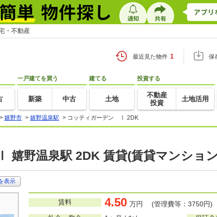
住宅・不動産
1
最近見た物件
保
一戸建てを買う
建てる
投資する
不動産
古
新築
中古
土地
土地活用
投資
>
嬉野市
>
嬉野温泉駅
>
コッティガーデン Ⅰ 2DK
 嬉野温泉駅 2DK 賃貸(賃貸マンショ
を表示
4.50
賃料
万円 (管理費等：3750円)