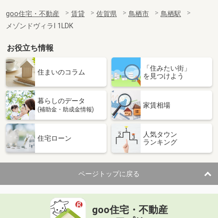
goo住宅・不動産
賃貸
佐賀県
鳥栖市
鳥栖駅
メゾンドヴィラⅠ 1LDK
お役立ち情報
「住みたい街」
住まいのコラム
を見つけよう
暮らしのデータ
家賃相場
(補助金・助成金情報)
人気タウン
住宅ローン
ランキング
ページトップに戻る
goo住宅・不動産