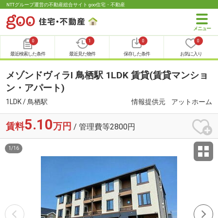
NTTグループ運営の不動産総合サイト goo住宅・不動産
0
1
0
0
最近検索した条件
最近見た物件
保存した条件
お気に入り
メゾンドヴィラⅠ 鳥栖駅 1LDK 賃貸(賃貸マンショ
ン・アパート)
1LDK / 鳥栖駅
情報提供元
アットホーム
5.10
賃料
万円
/ 管理費等2800円
1
/
16