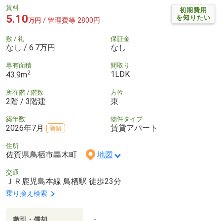
賃料
初期費用
5.10
を知りたい
/ 管理費等 2800円
万円
敷 / 礼
保証金
なし / 6.7万円
なし
専有面積
間取り
2
1LDK
43.9m
所在階 / 階数
方位
2階 / 3階建
東
築年数
物件タイプ
2026年7月
賃貸アパート
新築
住所
佐賀県鳥栖市轟木町
地図
交通
ＪＲ鹿児島本線 鳥栖駅 徒歩23分
乗り換え検索
敷引・償却
-