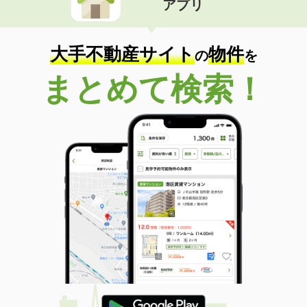
アプリ
大手不動産サイト
物件
の
を
まとめて検索！