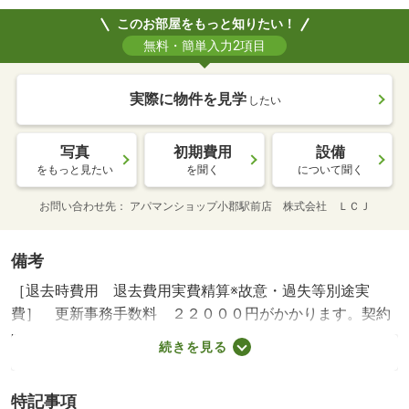
このお部屋をもっと知りたい！
無料・簡単入力2項目
実際に物件を見学
したい
写真
初期費用
設備
をもっと見たい
を聞く
について聞く
お問い合わせ先
アパマンショップ小郡駅前店 株式会社 ＬＣＪ
備考
［退去時費用 退去費用実費精算※故意・過失等別途実
費］ 更新事務手数料 ２２０００円がかかります。契約
時にクリーニング費８００００円、鍵セット費３３００円
続きを見る
（税込）が必要となります。駐車場貸主インボイス登録な
し ＮＯ：１００３３１２１５１・賃貸保証等：加入要
特記事項
（契約時保証委託料：２．２万／月額保証委託料：賃料総