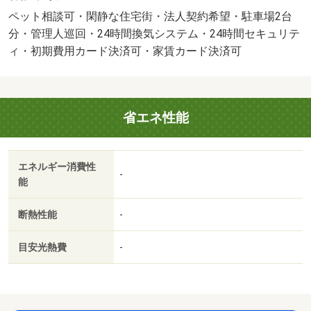
額の２．２％又は５．５％ ※ペット可は２．５万／２．
ペット相談可・閑静な住宅街・法人契約希望・駐車場2台
５％）・維持費等：ｒｕｕｍサポート（課税対象）１，９
分・管理人巡回・24時間換気システム・24時間セキュリテ
８０円／月・町会費５００円／月・管理形態／管理員の勤
ィ・初期費用カード決済可・家賃カード決済可
務形態：巡回・詳細は経験豊富な当店スタッフへご相談下
さい。・バイク置場：なし・駐輪場：有/クリーニング
費 80000円
省エネ性能
エネルギー消費性
-
能
断熱性能
-
目安光熱費
-