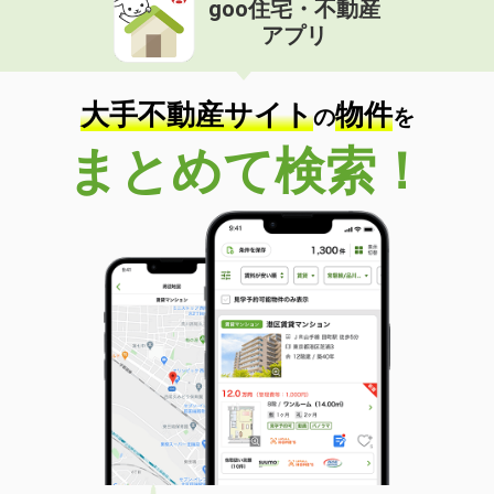
goo住宅・不動産
アプリ
大手不動産サイト
物件
の
を
まとめて検索！