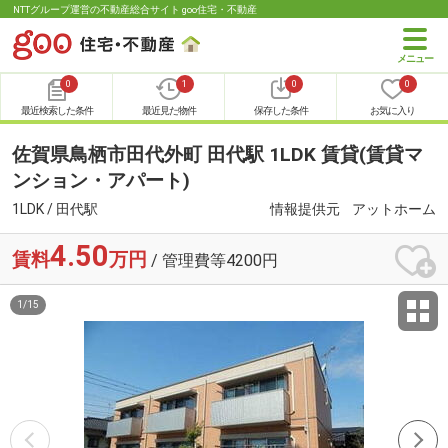
NTTグループ運営の不動産総合サイト goo住宅・不動産
0
1
0
0
最近検索した条件
最近見た物件
保存した条件
お気に入り
佐賀県鳥栖市田代外町 田代駅 1LDK 賃貸(賃貸マ
ンション・アパート)
1LDK / 田代駅
情報提供元
アットホーム
4.50
賃料
万円
/ 管理費等4200円
1
/
15