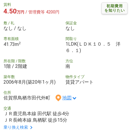
賃料
初期費用
4.50
を知りたい
/ 管理費等 4200円
万円
敷 / 礼
保証金
なし / なし
なし
専有面積
間取り
2
1LDK(ＬＤＫ１０．５ 洋
41.73m
６．１)
所在階 / 階数
方位
1階 / 2階建
南
築年数
物件タイプ
2006年8月(築20年1ヶ月)
賃貸アパート
住所
佐賀県鳥栖市田代外町
地図
交通
ＪＲ鹿児島本線 田代駅 徒歩4分
ＪＲ長崎本線 鳥栖駅 徒歩15分
乗り換え検索