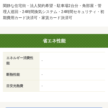
追 ＮＯ：１００３３５２６０２・賃貸保証等：加入要
閑静な住宅街・法人契約希望・駐車場2台分・角部屋・管
（初回：３３０００円 毎月：総額賃料の２％）・維持費
理人巡回・24時間換気システム・24時間セキュリティ・初
等：町会費６００円／月・管理形態／管理員の勤務形態：
期費用カード決済可・家賃カード決済可
巡回・初期費用はクレジットカードでお支払い出来ます。
詳細は経験豊富な当店スタッフへご相談下さい。・バイク
置場：有・駐輪場：有/ハウスクリーニング代 63140円/鍵
省エネ性能
交換代 19800円
エネルギー消費性
-
能
断熱性能
-
目安光熱費
-