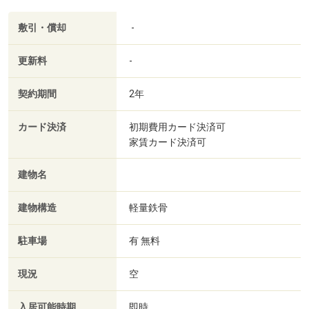
敷引・償却
-
更新料
-
契約期間
2年
カード決済
初期費用カード決済可
家賃カード決済可
建物名
建物構造
軽量鉄骨
駐車場
有 無料
現況
空
入居可能時期
即時