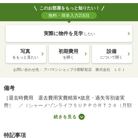
このお部屋をもっと知りたい！
無料・簡単入力2項目
実際に物件を見学
したい
写真
初期費用
設備
をもっと見たい
を聞く
について聞く
お問い合わせ先
アパマンショップ小郡駅前店 株式会社 ＬＣＪ
備考
［退去時費用 退去費用実費精算※故意・過失等別途実
費］ ／（シャーメゾンライフＳＵＰＰＯＲＴ２４（月額
１３２０円）に加入して頂きます。／駐車場１台無料／。
続きを見る
（駐車場１台無料／（諸費用及び、契約に要する費用は別
途打合せ／●（家賃保証システムのご利用が必須です／そ
特記事項
の他のプラン：別途打合せ／。（法人契約は礼金１ヶ月