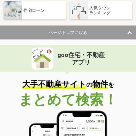
人気タウン
住宅ローン
ランキング
ページトップに戻る
goo住宅・不動産
アプリ
大手不動産サイト
物件
の
を
まとめて検索！