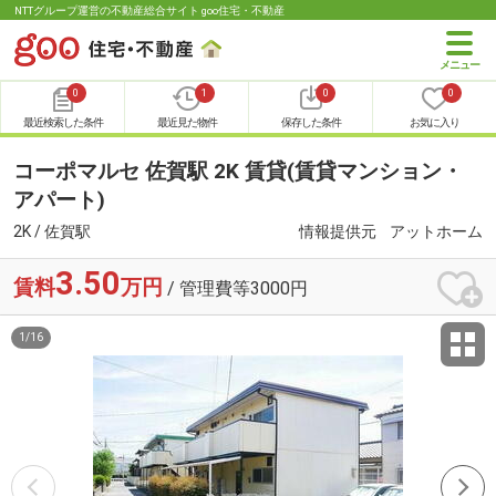
NTTグループ運営の不動産総合サイト goo住宅・不動産
0
1
0
0
最近検索した条件
最近見た物件
保存した条件
お気に入り
コーポマルセ 佐賀駅 2K 賃貸(賃貸マンション・
アパート)
2K / 佐賀駅
情報提供元
アットホーム
3.50
賃料
万円
/ 管理費等3000円
1
/
16