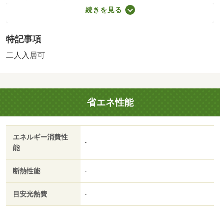
月・静かな住宅街の一角でゆとりの居住空間！幼稚園、公
続きを見る
民館が近く子育てしやすい環境です。普段使いのスーパー
やコンビニ、ドラッグストアなど揃っています！新栄通り
特記事項
まで車で約１分とアクセス良好！・バイク置場：空なし・
駐輪場：空なし・仲介手数料：３８，５００円/室内消毒
二人入居可
代 24200円/賃貸住宅修理サポート 13200円
省エネ性能
エネルギー消費性
-
能
断熱性能
-
目安光熱費
-