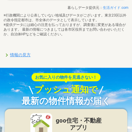
暮らしデータ提供元：
生活ガイド.com
※行政機関により公表していない地域及びデータがございます。東京23区以外
の政令指定都市は、市全体のデータとして表示しています。
※提供データには細心の注意を払っておりますが、調査後に変更がある場合が
あります。 最新の情報につきましては各市区役所までお問い合わせいただく
か、自治体HPなどをご確認ください。
情報の見方
お気に入りの物件を見逃さない！
プッシュ通知で
最新の物件情報が届く
goo住宅・不動産
アプリ