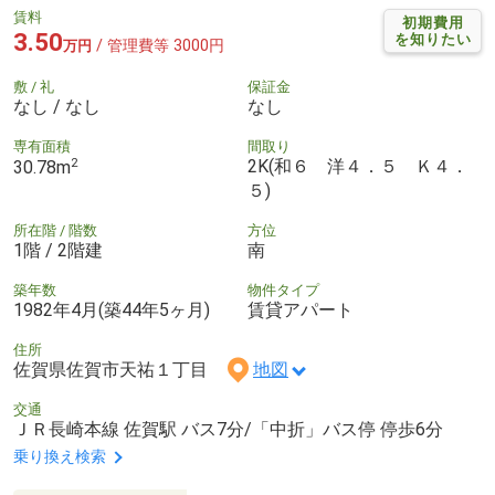
賃料
初期費用
3.50
を知りたい
/ 管理費等 3000円
万円
敷 / 礼
保証金
なし / なし
なし
専有面積
間取り
2
2K(和６ 洋４．５ Ｋ４．
30.78m
５)
所在階 / 階数
方位
1階 / 2階建
南
築年数
物件タイプ
1982年4月(築44年5ヶ月)
賃貸アパート
住所
佐賀県佐賀市天祐１丁目
地図
交通
ＪＲ長崎本線 佐賀駅 バス7分/「中折」バス停 停歩6分
乗り換え検索