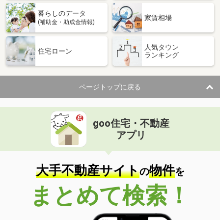
暮らしのデータ
家賃相場
(補助金・助成金情報)
人気タウン
住宅ローン
ランキング
ページトップに戻る
goo住宅・不動産
アプリ
大手不動産サイト
物件
の
を
まとめて検索！