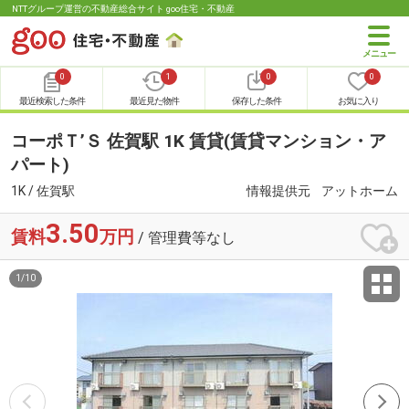
NTTグループ運営の不動産総合サイト goo住宅・不動産
0
1
0
0
最近検索した条件
最近見た物件
保存した条件
お気に入り
コーポＴ’Ｓ 佐賀駅 1K 賃貸(賃貸マンション・ア
パート)
1K / 佐賀駅
情報提供元
アットホーム
3.50
賃料
万円
/ 管理費等なし
1
/
10