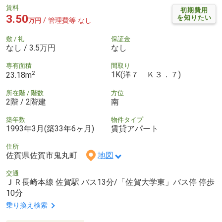
賃料
初期費用
3.50
を知りたい
/ 管理費等 なし
万円
敷 / 礼
保証金
なし / 3.5万円
なし
専有面積
間取り
2
1K(洋７ Ｋ３．７)
23.18m
所在階 / 階数
方位
2階 / 2階建
南
築年数
物件タイプ
1993年3月(築33年6ヶ月)
賃貸アパート
住所
佐賀県佐賀市鬼丸町
地図
交通
ＪＲ長崎本線 佐賀駅 バス13分/「佐賀大学東」バス停 停歩
10分
乗り換え検索