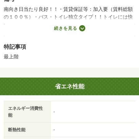
南向き日当たり良好！！・賃貸保証等：加入要（賃料総額
の１００％）・バス・トイレ独立タイプ！！トイレには快
適な温水洗浄便座付！！エアコンあり！！・バイク置場：
続きを見る
空なし・駐輪場：空なし・仲介手数料：３８，５００円/室
内消毒代 24200円/賃貸住宅修理サポート 13200円
特記事項
最上階
省エネ性能
エネルギー消費性
-
能
断熱性能
-