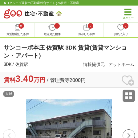
NTTグループ運営の不動産総合サイト goo住宅・不動産
0
1
0
0
最近検索した条件
最近見た物件
保存した条件
お気に入り
サンコーポ本庄 佐賀駅 3DK 賃貸(賃貸マンショ
ン・アパート)
3DK / 佐賀駅
情報提供元
アットホーム
3.40
賃料
万円
/ 管理費等2000円
1
/
16