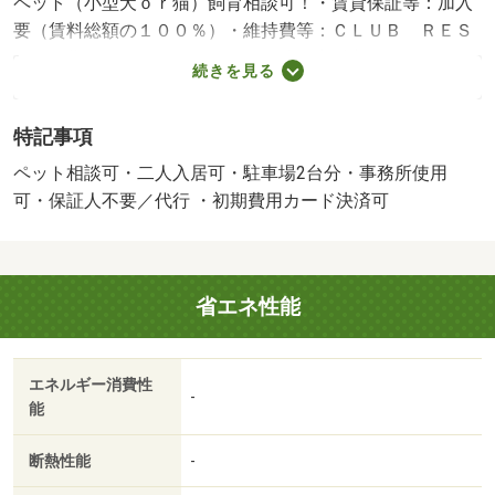
ペット（小型犬ｏｒ猫）飼育相談可！・賃貸保証等：加入
要（賃料総額の１００％）・維持費等：ＣＬＵＢ ＲＥＳ
Ｑ 会費９９０円／月・ペット条件：小型犬可／猫可・エ
続きを見る
アコン１台付きで入居時から快適！４５０ｍ圏内にコンビ
ニ、佐賀大学本庄キャンパス、ドラッグストア有り！国道
特記事項
２０８号線へのアクセス良好！利便性良好で通勤通学に便
利です！ご希望者は家電レンタル可能！・バイク置場：空
ペット相談可・二人入居可・駐車場2台分・事務所使用
なし・駐輪場：空なし・仲介手数料：３７，４００円/室内
可・保証人不要／代行 ・初期費用カード決済可
消毒代 24200円/賃貸住宅修理サポート 13200円
省エネ性能
エネルギー消費性
-
能
断熱性能
-