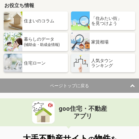
お役立ち情報
「住みたい街」
住まいのコラム
を見つけよう
暮らしのデータ
家賃相場
(補助金・助成金情報)
人気タウン
住宅ローン
ランキング
ページトップに戻る
goo住宅・不動産
アプリ
大手不動産サイト
物件
の
を