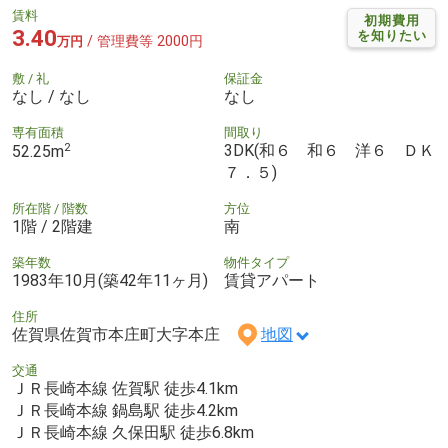
賃料
初期費用
3.40
を知りたい
/ 管理費等 2000円
万円
敷 / 礼
保証金
なし / なし
なし
専有面積
間取り
2
3DK(和６ 和６ 洋６ ＤＫ
52.25m
７．５)
所在階 / 階数
方位
1階 / 2階建
南
築年数
物件タイプ
1983年10月(築42年11ヶ月)
賃貸アパート
住所
佐賀県佐賀市本庄町大字本庄
地図
交通
ＪＲ長崎本線 佐賀駅 徒歩4.1km
ＪＲ長崎本線 鍋島駅 徒歩4.2km
ＪＲ長崎本線 久保田駅 徒歩6.8km