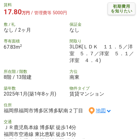
賃料
初期費用
17.80
を知りたい
/ 管理費等 5000円
万円
敷 / 礼
保証金
なし / 2ヶ月
なし
専有面積
間取り
2
3LDK(ＬＤＫ １１．５／洋
67.83m
室 ５．７／洋室 ５．１／
洋室 ４．４)
所在階 / 階数
方位
8階 / 13階建
南東
築年数
物件タイプ
2025年1月(築1年8ヶ月)
賃貸マンション
住所
福岡県福岡市博多区博多駅南２丁目
地図
交通
ＪＲ鹿児島本線 博多駅 徒歩14分
福岡市空港線 東比恵駅 徒歩15分