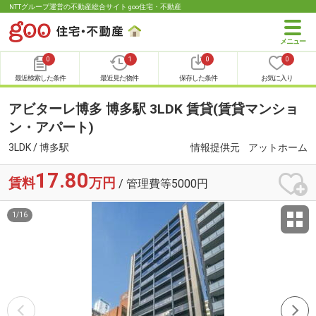
NTTグループ運営の不動産総合サイト goo住宅・不動産
0
1
0
0
最近検索した条件
最近見た物件
保存した条件
お気に入り
アビターレ博多 博多駅 3LDK 賃貸(賃貸マンショ
ン・アパート)
3LDK / 博多駅
情報提供元
アットホーム
17.80
賃料
万円
/ 管理費等5000円
1
/
16