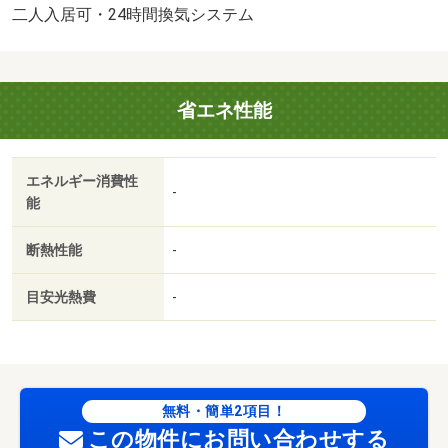
のお部屋探しのプロフェッショナルです。・駐輪場：有
二人入居可・24時間換気システム
省エネ性能
エネルギー消費性
-
能
断熱性能
-
目安光熱費
-
無料・簡単2項目！
この物件にお問い合わせする