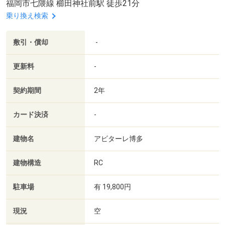
福岡市七隈線 櫛田神社前駅 徒歩21分
乗り換え検索
敷引・償却
-
更新料
-
契約期間
2年
カード決済
-
建物名
アビターレ博多
建物構造
RC
駐車場
有 19,800円
現況
空