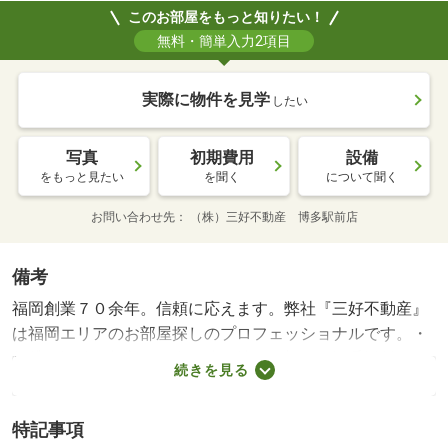
このお部屋をもっと知りたい！
無料・簡単入力2項目
実際に物件を見学
したい
写真
初期費用
設備
をもっと見たい
を聞く
について聞く
お問い合わせ先
（株）三好不動産 博多駅前店
備考
福岡創業７０余年。信頼に応えます。弊社『三好不動産』
は福岡エリアのお部屋探しのプロフェッショナルです。・
賃貸保証等：加入要（全保連（株）・初回保証委託料：一
続きを見る
括払い月額賃料の１００％のみ 契約者や条件によって
は、内容が変更になる場合があります。）・福岡創業７０
特記事項
余年。信頼に応えます。弊社『三好不動産』は福岡エリア