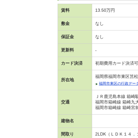
賃料
13.50万円
敷金
なし
保証金
なし
更新料
-
カード決済
初期費用カード決済
福岡県福岡市東区筥
所在地
福岡市東区の行政デー
ＪＲ鹿児島本線 箱崎駅
交通
福岡市箱崎線 箱崎九大
福岡市箱崎線 箱崎宮前
建物名
間取り
2LDK（ＬＤＫ１４