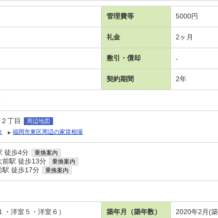
管理費等
5000円
礼金
2ヶ月
敷引・償却
-
契約期間
2年
可
松２丁目
周辺地図
タ
福岡市東区周辺の家賃相場
 徒歩4分
乗換案内
前駅 徒歩13分
乗換案内
駅 徒歩17分
乗換案内
．１・洋室５・洋室６）
築年月（築年数）
2020年2月(