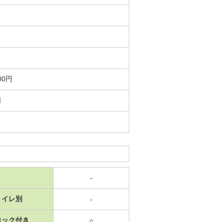
00円
日
-
トイレ別
-
ロック付き
○