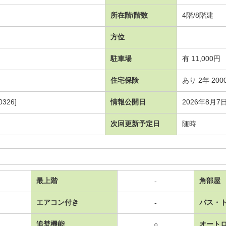
所在階/階数
4階/8階建
方位
駐車場
有 11,000円
住宅保険
あり 2年 200
326]
情報公開日
2026年8月7
次回更新予定日
随時
最上階
角部屋
-
エアコン付き
バス・
-
追焚機能
オート
○