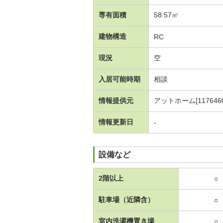
専有面積
58.57㎡
建物構造
RC
現況
空
入居可能時期
相談
情報提供元
アットホーム[1176460
情報更新日
-
設備など
2階以上
○
駐車場（近隣含）
○
室内洗濯機置き場
○