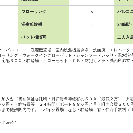
フローリング
バルコ
○
浴室乾燥機
24時間
-
ペット相談可
二人入
-
ク・バルコニー・洗濯機置場・室内洗濯機置き場・洗面所・エレベータ
ローリング・ウォークインクローゼット・シャンプードレッサ・温水洗
・宅配ＢＯＸ・駐輪場・クローゼット・ＣＳ・防犯カメラ・洗面所独立
：加入要（初回保証委託料：月額賃料等総額の５０％（最低２万） 月
００円～・維持費等：２４時間サポート８８０円／月・町内会費３００
まで徒歩圏内です。・バイク置場：なし・駐輪場：有・仲介手数料：１．１
ード決済可