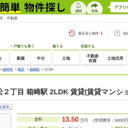
住宅・不動産
1
最近見た物件
保
一戸建てを買う
建てる
投資する
不動産
古
新築
中古
土地
土地活用
投資
>
福岡市
>
東区
>
箱崎駅
>
2LDK
２丁目 箱崎駅 2LDK 賃貸(賃貸マンシ
を表示
13.50
賃料
万円 (管理費等：5000円