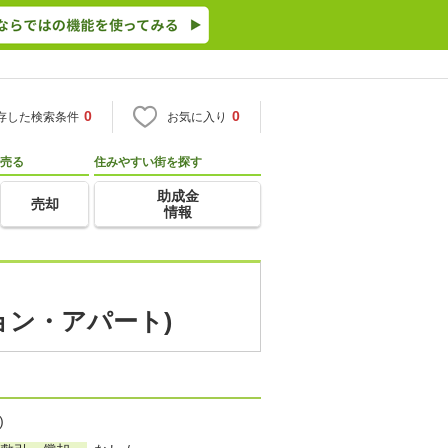
0
0
存した検索条件
お気に入り
売る
住みやすい街を探す
助成金
売却
情報
ョン・アパート)
)