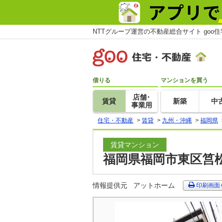
NTTグループ運営の不動産総合サイト goo
借りる
マンションを買う
店舗･
賃貸
新築
中
事業用
住宅・不動産
>
賃貸
>
九州・沖縄
>
福岡県
賃貸マンション
福岡県福岡市東区筥松
情報提供元
アットホーム
印刷画面