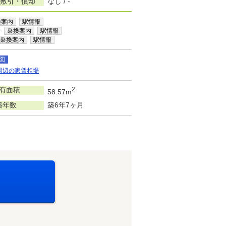
/敷引・償却
なし / -
換案内
駅情報
分
乗換案内
駅情報
乗換案内
駅情報
図
周辺の家賃相場
有面積
2
58.57m
築年数
築6年7ヶ月