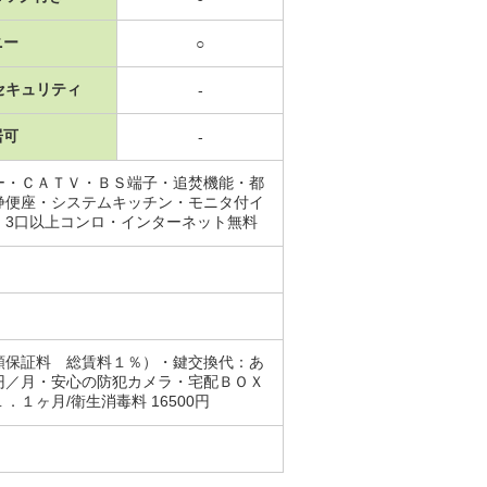
ニー
○
セキュリティ
-
居可
-
ー・ＣＡＴＶ・ＢＳ端子・追焚機能・都
浄便座・システムキッチン・モニタ付イ
・3口以上コンロ・インターネット無料
額保証料 総賃料１％）・鍵交換代：あ
円／月・安心の防犯カメラ・宅配ＢＯＸ
ヶ月/衛生消毒料 16500円