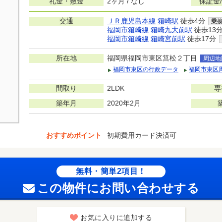
礼金・敷金
2ヶ月 / なし
保証金
交通
ＪＲ鹿児島本線
箱崎駅
徒歩4分
乗
福岡市箱崎線
箱崎九大前駅
徒歩13
福岡市箱崎線
箱崎宮前駅
徒歩17分
所在地
福岡県福岡市東区筥松２丁目
周辺地
福岡市東区の行政データ
福岡市東区
間取り
2LDK
専
築年月
2020年2月
おすすめポイント
初期費用カード決済可
無料・簡単2項目！
この物件にお問い合わせする
お気に入りに追加する