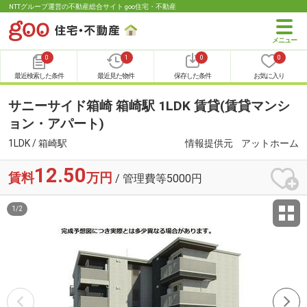
NTTグループ運営の不動産総合サイト goo住宅・不動産
0
1
0
0
最近検索した条件
最近見た物件
保存した条件
お気に入り
サニーサイド箱崎 箱崎駅 1LDK 賃貸(賃貸マンシ
ョン・アパート)
1LDK / 箱崎駅
情報提供元
アットホーム
12.50
賃料
万円
/ 管理費等5000円
1
/
2