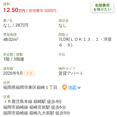
賃料
初期費用
12.50
を知りたい
/ 管理費等 5000円
万円
敷 / 礼
保証金
なし / 28万円
なし
専有面積
間取り
2
1LDK(ＬＤＫ１３．２・洋室
48.02m
６．６)
所在階 / 階数
方位
1階 / 3階建
築年数
物件タイプ
2026年9月
賃貸アパート
新築
住所
福岡県福岡市東区箱崎１丁目
地図
交通
ＪＲ鹿児島本線 箱崎駅 徒歩4分
福岡市箱崎線 箱崎宮前駅 徒歩6分
福岡市箱崎線 箱崎九大前駅 徒歩9分