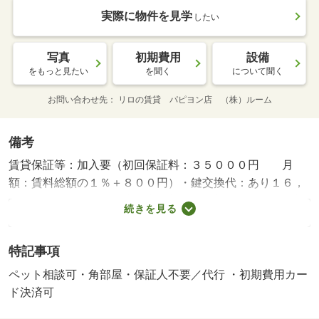
実際に物件を見学
したい
写真
初期費用
設備
をもっと見たい
を聞く
について聞く
お問い合わせ先
リロの賃貸 パピヨン店 （株）ルーム
備考
賃貸保証等：加入要（初回保証料：３５０００円 月
額：賃料総額の１％＋８００円）・鍵交換代：あり１６，
５００円～・箱崎駅徒歩圏内！新築のお部屋でペットと新
続きを見る
生活を。・バイク置場：なし・駐輪場：有・仲介手数料：
１．１ヶ月/ICロック電池 2750円/ハウスクリーニン
特記事項
グ 60500円
ペット相談可・角部屋・保証人不要／代行 ・初期費用カー
ド決済可