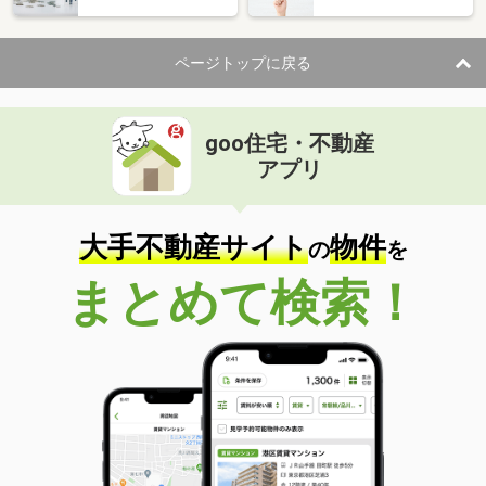
ページトップに戻る
goo住宅・不動産
アプリ
大手不動産サイト
物件
の
を
まとめて検索！