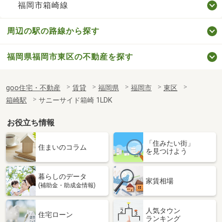
福岡市箱崎線
周辺の駅の路線から探す
福岡県福岡市東区の不動産を探す
goo住宅・不動産
賃貸
福岡県
福岡市
東区
箱崎駅
サニーサイド箱崎 1LDK
お役立ち情報
「住みたい街」
住まいのコラム
を見つけよう
暮らしのデータ
家賃相場
(補助金・助成金情報)
人気タウン
住宅ローン
ランキング