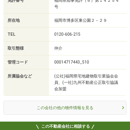
免許番号
福岡県知事免許（６）第１４２５４
号
所在地
福岡市博多区東公園２－２９
TEL
0120-606-215
取引態様
仲介
管理コード
00014717443_510
所属協会など
(公社)福岡県宅地建物取引業協会会
員、(一社)九州不動産公正取引協議
会加盟
この会社の他の物件情報を見る
この不動産会社に相談する