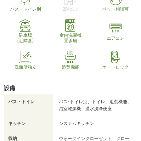
バス・トイレ別
2階以上
ペット相談可
駐車場
室内洗濯機
エアコン
(近隣含)
置き場
洗面所独立
追焚機能
オートロック
設備
バス・トイレ
バス･トイレ別、トイレ、追焚機能、
浴室乾燥機、温水洗浄便座
キッチン
システムキッチン
収納
ウォークインクローゼット、クロー