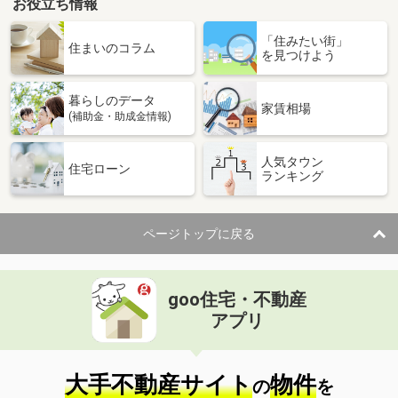
お役立ち情報
「住みたい街」
住まいのコラム
を見つけよう
暮らしのデータ
家賃相場
(補助金・助成金情報)
人気タウン
住宅ローン
ランキング
ページトップに戻る
goo住宅・不動産
アプリ
大手不動産サイト
物件
の
を