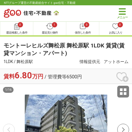
NTTグループ運営の不動産総合サイト goo住宅・不動産
0
1
0
0
最近検索した条件
最近見た物件
保存した条件
お気に入り
モントーレヒルズ舞松原 舞松原駅 1LDK 賃貸(賃
貸マンション・アパート)
1LDK / 舞松原駅
情報提供元
アットホーム
6.80
賃料
万円
/ 管理費等6500円
1
/
16