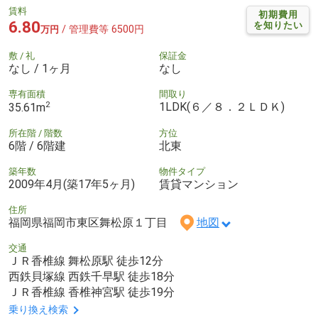
賃料
初期費用
6.80
を知りたい
/ 管理費等 6500円
万円
敷 / 礼
保証金
なし / 1ヶ月
なし
専有面積
間取り
2
1LDK(６／８．２ＬＤＫ)
35.61m
所在階 / 階数
方位
6階 / 6階建
北東
築年数
物件タイプ
2009年4月(築17年5ヶ月)
賃貸マンション
住所
福岡県福岡市東区舞松原１丁目
地図
交通
ＪＲ香椎線 舞松原駅 徒歩12分
西鉄貝塚線 西鉄千早駅 徒歩18分
ＪＲ香椎線 香椎神宮駅 徒歩19分
乗り換え検索