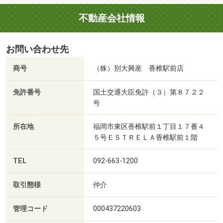
不動産会社情報
お問い合わせ先
商号
（株）別大興産 香椎駅前店
免許番号
国土交通大臣免許（３）第８７２２
号
所在地
福岡市東区香椎駅前１丁目１７番４
５号ＥＳＴＲＥＬＡ香椎駅前１階
TEL
092-663-1200
取引態様
仲介
管理コード
000437220603