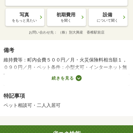
写真
初期費用
設備
をもっと見たい
を聞く
について聞く
お問い合わせ先
（株）別大興産 香椎駅前店
備考
維持費等：町内会費５００円／月・火災保険料相当額１，
０９０円／月・ペット条件：小型犬可・インターネット無
料でネット接続がスムーズです。オートロック完備で防犯
続きを見る
面も安心。ＴＶインターホン・温水洗浄便座など室内設備
も充実しています。周辺環境がバッチリでお買い物にも困
特記事項
りません。
ペット相談可・二人入居可