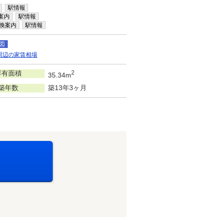
駅情報
案内
駅情報
換案内
駅情報
図
周辺の家賃相場
専有面積
2
35.34m
築年数
築13年3ヶ月