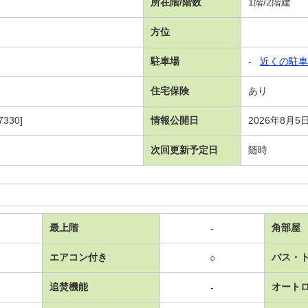
所在階/階数
1階/2階建
方位
駐車場
-
近くの駐車
住宅保険
あり
330]
情報公開日
2026年8月5
次回更新予定日
随時
最上階
角部屋
-
エアコン付き
バス・
○
追焚機能
オート
-