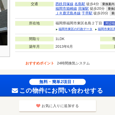
交通
西鉄貝塚線
名島駅
徒歩4分
乗換案内
福岡市箱崎線
貝塚駅
徒歩20分
乗換
ＪＲ鹿児島本線
千早駅
徒歩20分
乗
所在地
福岡県福岡市東区名島２丁目
周辺地
福岡市東区の行政データ
福岡市東区
間取り
1LDK
築年月
2013年6月
おすすめポイント
24時間換気システム
無料・簡単2項目！
この物件にお問い合わせする
お気に入りに追加する