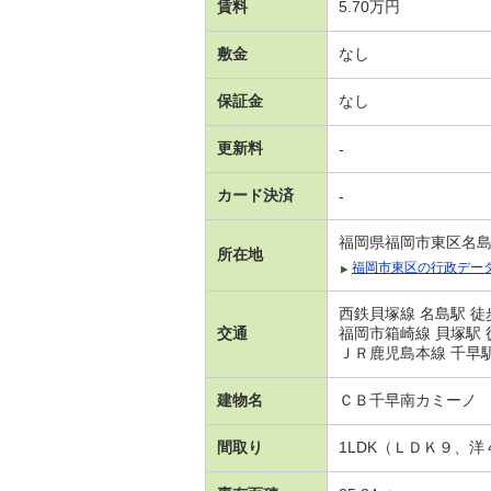
賃料
5.70万円
敷金
なし
保証金
なし
更新料
-
カード決済
-
福岡県福岡市東区名
所在地
福岡市東区の行政デー
西鉄貝塚線 名島駅 徒
交通
福岡市箱崎線 貝塚駅 
ＪＲ鹿児島本線 千早駅
建物名
ＣＢ千早南カミーノ
間取り
1LDK（ＬＤＫ９、洋