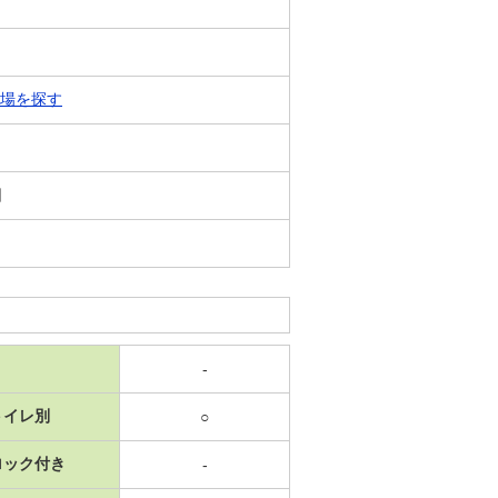
場を探す
日
-
トイレ別
○
ロック付き
-