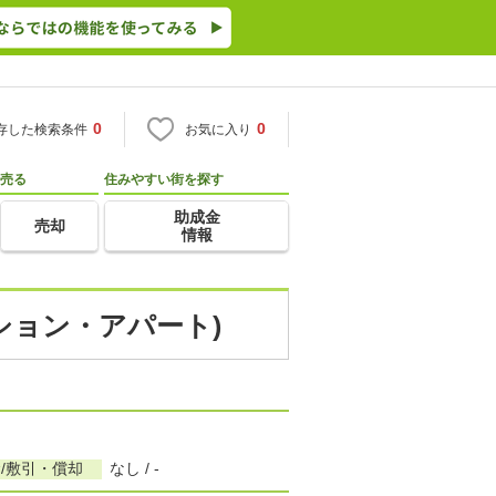
0
0
存した検索条件
お気に入り
売る
住みやすい街を探す
助成金
売却
情報
ンション・アパート)
/敷引・償却
なし / -