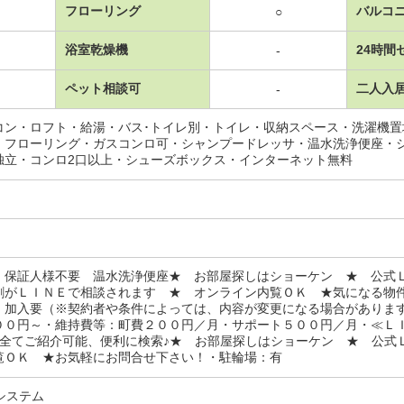
フローリング
バルコ
○
浴室乾燥機
24時間
-
ペット相談可
二人入
-
コン・ロフト・給湯・バス･トイレ別・トイレ・収納スペース・洗濯機
・フローリング・ガスコンロ可・シャンプードレッサ・温水洗浄便座・
独立・コンロ2口以上・シューズボックス・インターネット無料
 保証人様不要 温水洗浄便座★ お部屋探しはショーケン ★ 公式
割がＬＩＮＥで相談されます ★ オンライン内覧ＯＫ ★気になる物
：加入要（※契約者や条件によっては、内容が変更になる場合がありま
００円～・維持費等：町費２００円／月・サポート５００円／月・≪Ｌ
内全てご紹介可能、便利に検索♪★ お部屋探しはショーケン ★ 公式
覧ＯＫ ★お気軽にお問合せ下さい！・駐輪場：有
システム