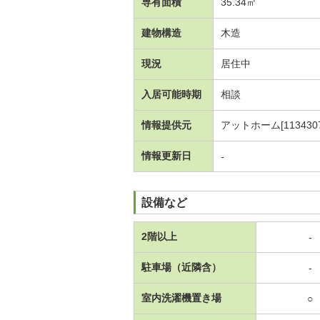
専有面積
35.34㎡
建物構造
木造
現況
居住中
入居可能時期
相談
情報提供元
アットホーム[1134307
情報更新日
-
設備など
2階以上
-
駐車場（近隣含）
-
室内洗濯機置き場
○