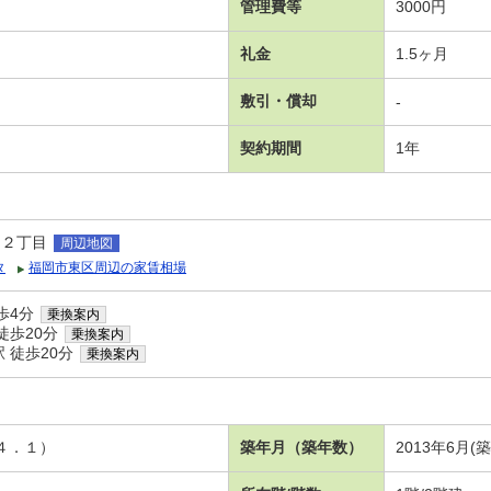
管理費等
3000円
礼金
1.5ヶ月
敷引・償却
-
契約期間
1年
島２丁目
周辺地図
タ
福岡市東区周辺の家賃相場
歩4分
乗換案内
徒歩20分
乗換案内
 徒歩20分
乗換案内
４．１）
築年月（築年数）
2013年6月(