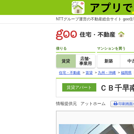
NTTグループ運営の不動産総合サイト goo
借りる
マンションを買う
店舗･
賃貸
新築
中
事業用
住宅・不動産
>
賃貸
>
九州・沖縄
>
福岡県
ＣＢ千早南
賃貸アパート
情報提供元
アットホーム
印刷画面