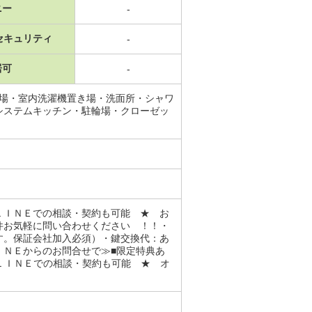
ニー
-
セキュリティ
-
居可
-
置場・室内洗濯機置き場・洗面所・シャワ
システムキッチン・駐輪場・クローゼッ
ＬＩＮＥでの相談・契約も可能 ★ お
件お気軽に問い合わせください ！！・
す。保証会社加入必須）・鍵交換代：あ
ＩＮＥからのお問合せで≫■限定特典あ
ＬＩＮＥでの相談・契約も可能 ★ オ