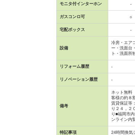
モニタ付インターホン
-
ガスコンロ可
○
宅配ボックス
-
冷房・エア
設備
ー・洗面台
ト・洗面所
リフォーム履歴
-
リノベーション履歴
-
ネット無料
客様の約８
賃貸保証等
備考
り２４，２
り■福岡市
ンライン内
特記事項
24時間換気