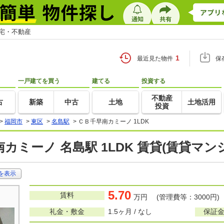
住宅・不動産
1
最近見た物件
保
一戸建てを買う
建てる
投資する
不動産
古
新築
中古
土地
土地活用
投資
>
福岡市
>
東区
>
名島駅
>
ＣＢ千早南カミーノ 1LDK
カミーノ 名島駅 1LDK 賃貸(賃貸マ
を表示
5.70
賃料
万円 (管理費等：3000円)
礼金・敷金
1.5ヶ月 / なし
保証金