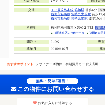
礼金・敷金
2ヶ月 / なし
保証金/
交通
ＪＲ鹿児島本線
箱崎駅
徒歩4分
乗
福岡市箱崎線
箱崎九大前駅
徒歩11
福岡市箱崎線
箱崎宮前駅
徒歩15分
所在地
福岡県福岡市東区筥松２丁目
周辺地
福岡市東区の行政データ
福岡市東区
間取り
2LDK
専有
築年月
2015年10月
築
おすすめポイント
デザイナーズ物件・初期費用カード決済可
無料・簡単2項目！
この物件にお問い合わせする
お気に入りに追加する