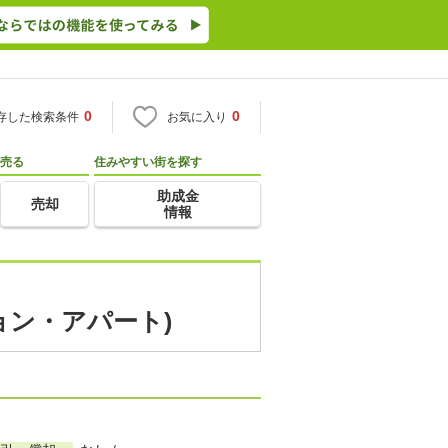
0
0
存した検索条件
お気に入り
売る
住みやすい街を探す
助成金
売却
情報
ョン・アパート)