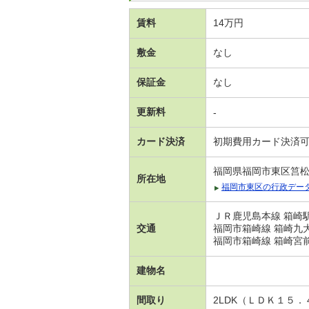
賃料
14万円
敷金
なし
保証金
なし
更新料
-
カード決済
初期費用カード決済
福岡県福岡市東区筥
所在地
福岡市東区の行政デー
ＪＲ鹿児島本線 箱崎駅
交通
福岡市箱崎線 箱崎九大
福岡市箱崎線 箱崎宮前
建物名
間取り
2LDK（ＬＤＫ１５