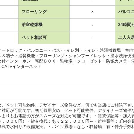
フローリング
バルコ
○
浴室乾燥機
24時間
-
ペット相談可
二人入
-
オートロック・バルコニー・バス･トイレ別・トイレ・洗濯機置場・室
ＢＳ端子・追焚機能・フローリング・シャンプードレッサ・温水洗浄便
タ付インターホン・宅配ＢＯＸ・駐輪場・クローゼット・防犯カメラ・
CATVインターネット
め、ペット可能物件、デザイナーズ物件など、何でも当店にご相談下さ
な対応が可能です。初期費用安め、ペット可能物件、デザイナーズ物件
ルよりもお電話の方がスムーズな対応が可能です。・賃貸保証等：加入
３，０００円）・鍵交換代：あり２２，０００円～・維持費等：町内会
浅で水回りの設備充実。・バイク置場：なし・駐輪場：有・仲介手数料：１