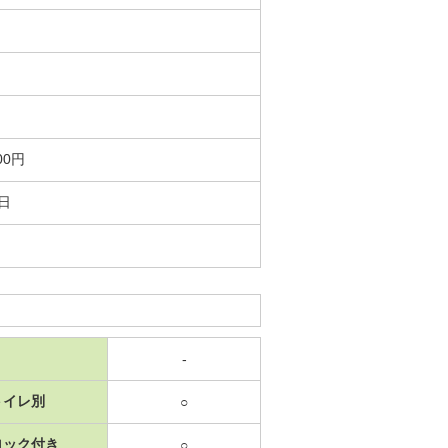
00円
1日
-
トイレ別
○
ロック付き
○