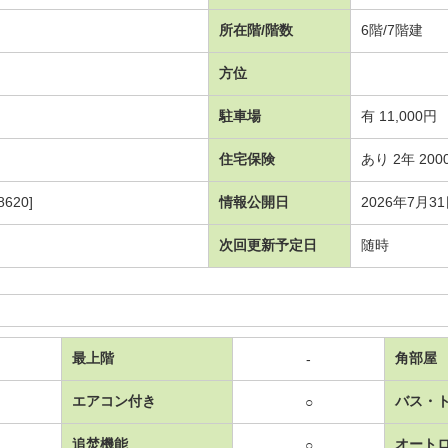
所在階/階数
6階/7階建
方位
駐車場
有 11,000円
住宅保険
あり 2年 200
620]
情報公開日
2026年7月3
次回更新予定日
随時
最上階
角部屋
-
エアコン付き
バス・
○
追焚機能
オート
○