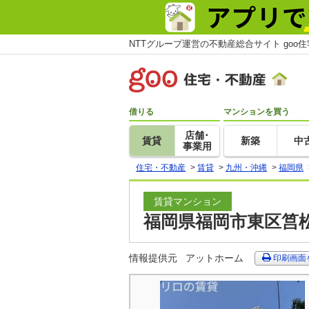
NTTグループ運営の不動産総合サイト goo
借りる
マンションを買う
店舗･
賃貸
新築
中
事業用
住宅・不動産
>
賃貸
>
九州・沖縄
>
福岡県
賃貸マンション
福岡県福岡市東区筥松
情報提供元
アットホーム
印刷画面