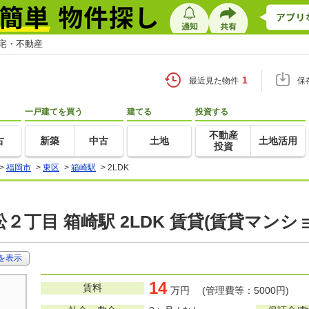
住宅・不動産
1
最近見た物件
保
一戸建てを買う
建てる
投資する
不動産
古
新築
中古
土地
土地活用
投資
>
福岡市
>
東区
>
箱崎駅
>
2LDK
２丁目 箱崎駅 2LDK 賃貸(賃貸マンシ
を表示
14
賃料
万円 (管理費等：5000円)