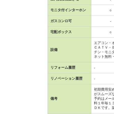
モニタ付インターホン
○
ガスコンロ可
-
宅配ボックス
○
エアコン・
ＣＡＴＶ・
設備
チン・モニ
ネット無料・
リフォーム履歴
-
リノベーション履歴
-
初期費用安
がスムーズ
備考
予約はメー
料１年毎１
ＤＫです。築