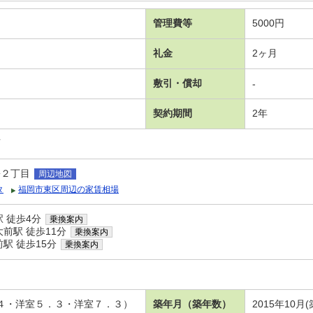
管理費等
5000円
礼金
2ヶ月
敷引・償却
-
契約期間
2年
可
松２丁目
周辺地図
タ
福岡市東区周辺の家賃相場
 徒歩4分
乗換案内
前駅 徒歩11分
乗換案内
駅 徒歩15分
乗換案内
．４・洋室５．３・洋室７．３）
築年月（築年数）
2015年10月(