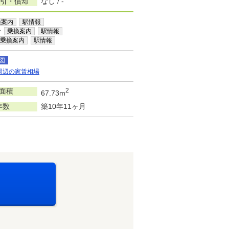
敷引・償却
なし / -
換案内
駅情報
分
乗換案内
駅情報
乗換案内
駅情報
図
周辺の家賃相場
面積
2
67.73m
年数
築10年11ヶ月