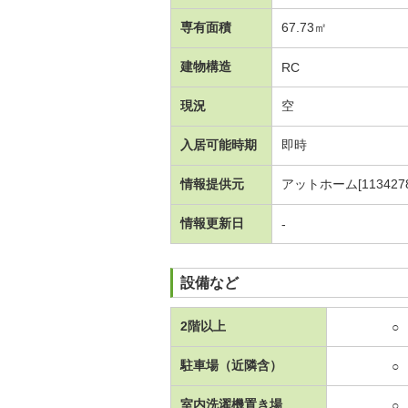
専有面積
67.73㎡
建物構造
RC
現況
空
入居可能時期
即時
情報提供元
アットホーム[1134278
情報更新日
-
設備など
2階以上
○
駐車場（近隣含）
○
室内洗濯機置き場
○