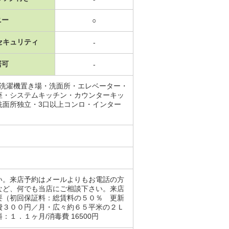
ニー
○
セキュリティ
-
居可
-
内洗濯機置き場・洗面所・エレベーター・
座・システムキッチン・カウンターキッ
洗面所独立・3口以上コンロ・インター
い。来店予約はメールよりもお電話の方
など、何でも当店にご相談下さい。来店
要（初回保証料：総賃料の５０％ 更新
費３００円／月・広々約６５平米の２Ｌ
．１ヶ月/消毒費 16500円