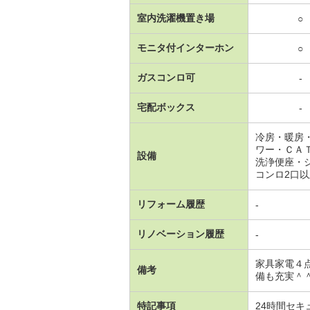
室内洗濯機置き場
○
モニタ付インターホン
○
ガスコンロ可
-
宅配ボックス
-
冷房・暖房
ワー・ＣＡ
設備
洗浄便座・
コンロ2口
リフォーム履歴
-
リノベーション履歴
-
家具家電４
備考
備も充実＾
特記事項
24時間セ