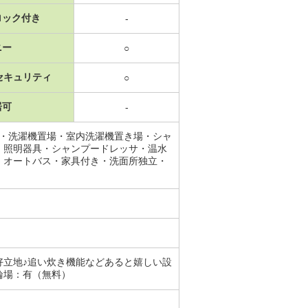
ロック付き
-
ニー
○
セキュリティ
○
居可
-
ス・洗濯機置場・室内洗濯機置き場・シャ
・照明器具・シャンプードレッサ・温水
・オートバス・家具付き・洗面所独立・
好立地♪追い炊き機能などあると嬉しい設
輪場：有（無料）