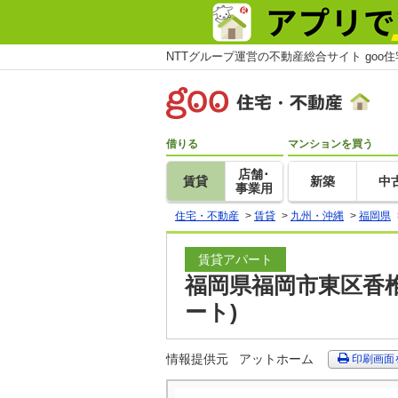
NTTグループ運営の不動産総合サイト goo
借りる
マンションを買う
店舗･
賃貸
新築
中
事業用
住宅・不動産
>
賃貸
>
九州・沖縄
>
福岡県
賃貸アパート
福岡県福岡市東区香椎
ート)
情報提供元
アットホーム
印刷画面