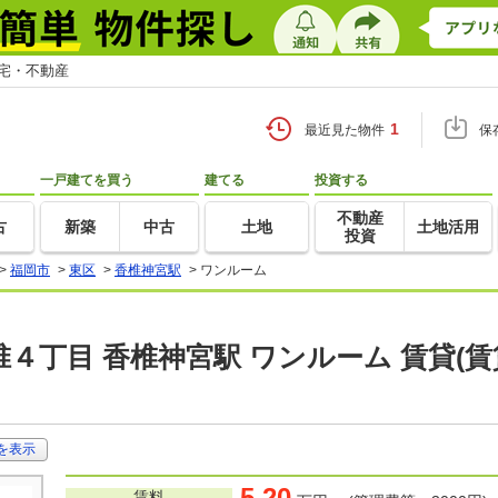
住宅・不動産
1
最近見た物件
保
一戸建てを買う
建てる
投資する
不動産
古
新築
中古
土地
土地活用
投資
>
福岡市
>
東区
>
香椎神宮駅
>
ワンルーム
４丁目 香椎神宮駅 ワンルーム 賃貸(
を表示
5.20
賃料