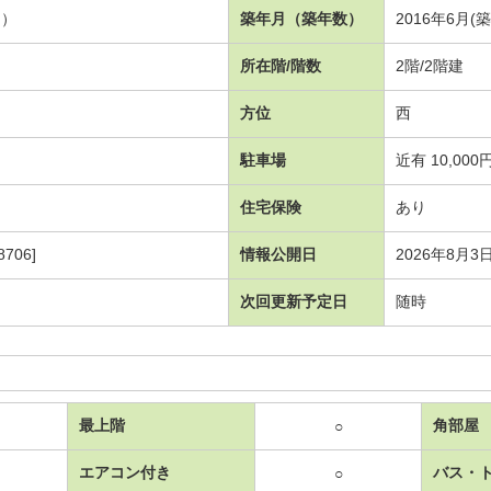
１）
築年月（築年数）
2016年6月(
所在階/階数
2階/2階建
方位
西
駐車場
近有 10,000
住宅保険
あり
706]
情報公開日
2026年8月3
次回更新予定日
随時
最上階
角部屋
○
エアコン付き
バス・
○