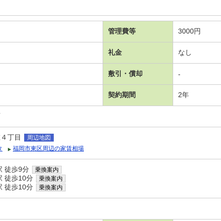
管理費等
3000円
礼金
なし
敷引・償却
-
契約期間
2年
可
椎４丁目
周辺地図
タ
福岡市東区周辺の家賃相場
 徒歩9分
乗換案内
 徒歩10分
乗換案内
 徒歩10分
乗換案内