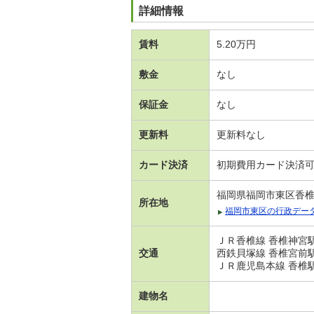
詳細情報
賃料
5.20万円
敷金
なし
保証金
なし
更新料
更新料なし
カード決済
初期費用カード決済
福岡県福岡市東区香
所在地
福岡市東区の行政デー
ＪＲ香椎線 香椎神宮駅
交通
西鉄貝塚線 香椎宮前駅
ＪＲ鹿児島本線 香椎駅
建物名