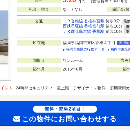
万円 (管理費等：3000円)
礼金・敷金
なし / なし
保証金/
交通
ＪＲ香椎線
香椎神宮駅
徒歩9分
乗
西鉄貝塚線
香椎宮前駅
徒歩10分
乗
ＪＲ鹿児島本線
香椎駅
徒歩10分
乗
所在地
福岡県福岡市東区香椎４丁目
周辺地
福岡市東区の行政データ
福岡市東区
間取り
ワンルーム
専有
築年月
2016年6月
築
ポイント
24時間セキュリティ・最上階・デザイナーズ物件・初期費用
無料・簡単2項目！
この物件にお問い合わせする