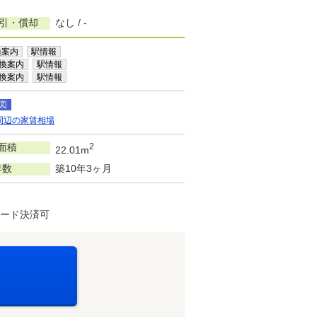
敷引・償却
なし / -
換案内
駅情報
換案内
駅情報
換案内
駅情報
図
周辺の家賃相場
面積
2
22.01m
年数
築10年3ヶ月
カード決済可