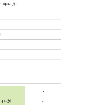
築10年3ヶ月)
円
日
-
トイレ別
○