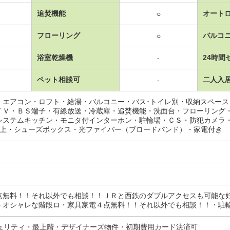
追焚機能
オート
○
フローリング
バルコ
○
浴室乾燥機
24時間
-
ペット相談可
二人入
-
・エアコン・ロフト・給湯・バルコニー・バス･トイレ別・収納スペー
ＴＶ・ＢＳ端子・有線放送・冷蔵庫・追焚機能・洗面台・フローリング
システムキッチン・モニタ付インターホン・駐輪場・ＣＳ・防犯カメラ
以上・シューズボックス・光ファイバー（ブロードバンド）・家電付き
点無料！！それ以外でも相談！！ＪＲと西鉄のダブルアクセスも可能な
＾オシャレな階段ロ・家具家電４点無料！！それ以外でも相談！！・駐
キュリティ・最上階・デザイナーズ物件・初期費用カード決済可