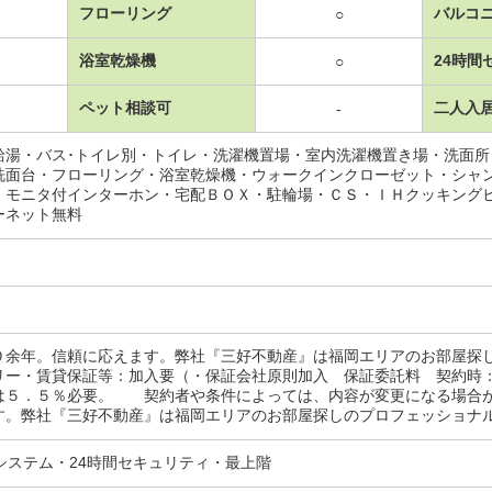
フローリング
バルコ
○
浴室乾燥機
24時間
○
ペット相談可
二人入
-
給湯・バス･トイレ別・トイレ・洗濯機置場・室内洗濯機置き場・洗面
洗面台・フローリング・浴室乾燥機・ウォークインクローゼット・シャ
・モニタ付インターホン・宅配ＢＯＸ・駐輪場・ＣＳ・ＩＨクッキング
ーネット無料
０余年。信頼に応えます。弊社『三好不動産』は福岡エリアのお部屋探
リー・賃貸保証等：加入要（・保証会社原則加入 保証委託料 契約時
は５．５％必要。 契約者や条件によっては、内容が変更になる場合
す。弊社『三好不動産』は福岡エリアのお部屋探しのプロフェッショナ
システム・24時間セキュリティ・最上階