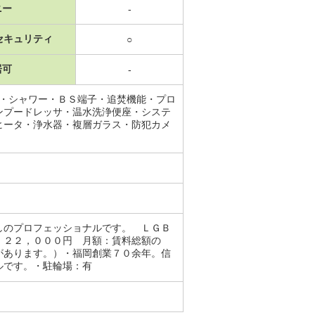
ニー
-
セキュリティ
○
居可
-
所・シャワー・ＢＳ端子・追焚機能・プロ
ンプードレッサ・温水洗浄便座・システ
ヒータ・浄水器・複層ガラス・防犯カメ
しのプロフェッショナルです。 ＬＧＢ
：２２，０００円 月額：賃料総額の
があります。）・福岡創業７０余年。信
ルです。・駐輪場：有