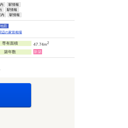
内
駅情報
内
駅情報
案内
駅情報
地図
周辺の家賃相場
専有面積
2
47.74m
築年数
新築
階