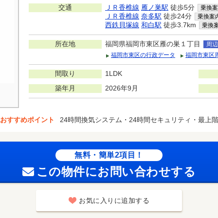
交通
ＪＲ香椎線
雁ノ巣駅
徒歩5分
乗換案
ＪＲ香椎線
奈多駅
徒歩24分
乗換案
西鉄貝塚線
和白駅
徒歩3.7km
乗換
所在地
福岡県福岡市東区雁の巣１丁目
周辺
福岡市東区の行政データ
福岡市東区
間取り
1LDK
築年月
2026年9月
おすすめポイント
24時間換気システム・24時間セキュリティ・最上
無料・簡単2項目！
この物件にお問い合わせする
お気に入りに追加する