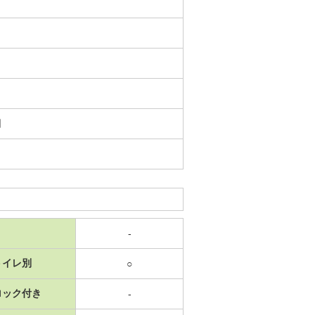
日
-
トイレ別
○
ロック付き
-