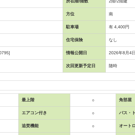
所在階/階数
2階/2階建
方位
南
駐車場
有 4,400円
住宅保険
なし
795]
情報公開日
2026年8月4
次回更新予定日
随時
最上階
角部屋
○
エアコン付き
バス・
○
追焚機能
オート
○