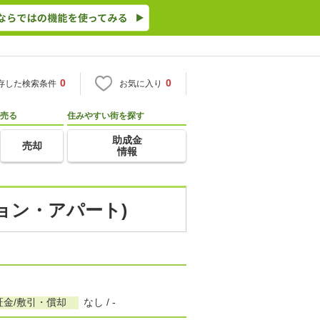
0
0
存した検索条件
お気に入り
売る
住みやすい街を探す
助成金
売却
情報
ション・アパート)
証金/敷引・償却
なし / -