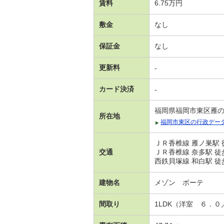
賃料
6.75万円
敷金
なし
保証金
なし
更新料
-
カード決済
-
福岡県福岡市東区雁
所在地
福岡市東区の行政デー
ＪＲ香椎線 雁ノ巣駅 
交通
ＪＲ香椎線 奈多駅 徒
西鉄貝塚線 和白駅 徒歩
建物名
メゾン ボーテ
間取り
1LDK（洋室 ６．