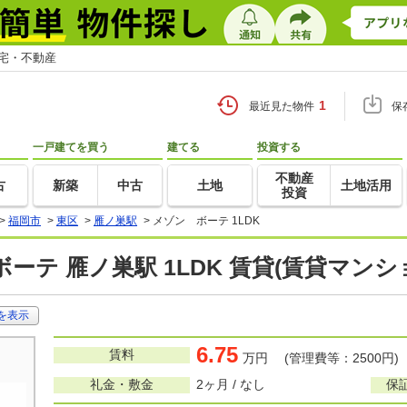
住宅・不動産
1
最近見た物件
保
一戸建てを買う
建てる
投資する
不動産
古
新築
中古
土地
土地活用
投資
>
福岡市
>
東区
>
雁ノ巣駅
>
メゾン ボーテ 1LDK
ーテ 雁ノ巣駅 1LDK 賃貸(賃貸マン
を表示
6.75
賃料
万円 (管理費等：2500円)
礼金・敷金
2ヶ月 / なし
保