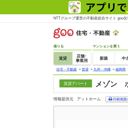
NTTグループ運営の不動産総合サイト goo
借りる
マンションを買う
店舗･
賃貸
新築
中
事業用
住宅・不動産
>
賃貸
>
九州・沖縄
>
福岡県
メゾン ボ
賃貸アパート
情報提供元
アットホーム
印刷画面