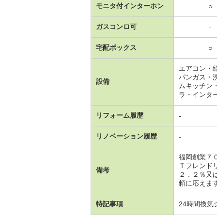
モニタ付インターホン
○
ガスコンロ可
-
宅配ボックス
○
エアコン・
パンガス・
設備
ムキッチン
ラ・インタ
リフォーム履歴
-
リノベーション履歴
-
福岡創業７
Ｔフレンド
備考
２．２％又
頼に応えま
特記事項
24時間換気