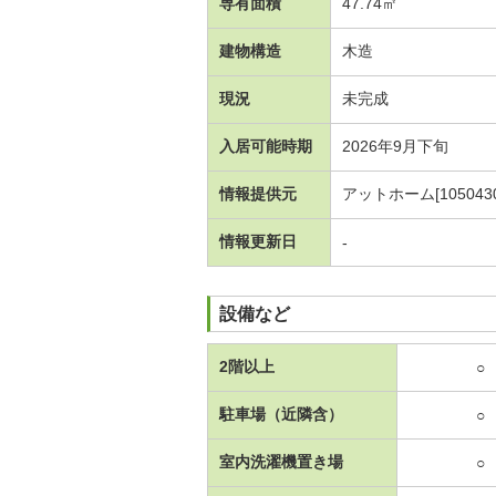
専有面積
47.74㎡
建物構造
木造
現況
未完成
入居可能時期
2026年9月下旬
情報提供元
アットホーム[1050430
情報更新日
-
設備など
2階以上
○
駐車場（近隣含）
○
室内洗濯機置き場
○