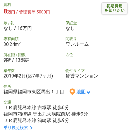
賃料
初期費用
8
を知りたい
/ 管理費等 5000円
万円
敷 / 礼
保証金
なし / 16万円
なし
専有面積
間取り
2
ワンルーム
30.24m
所在階 / 階数
方位
9階 / 13階建
築年数
物件タイプ
2019年2月(築7年7ヶ月)
賃貸マンション
住所
福岡県福岡市東区馬出１丁目
地図
交通
ＪＲ鹿児島本線 吉塚駅 徒歩6分
福岡市箱崎線 馬出九大病院前駅 徒歩9分
ＪＲ鹿児島本線 箱崎駅 徒歩9分
乗り換え検索