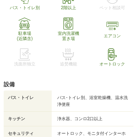
バス・トイレ別
2階以上
ペット相談可
駐車場
室内洗濯機
エアコン
(近隣含)
置き場
洗面所独立
追焚機能
オートロック
設備
バス・トイレ
バス･トイレ別、浴室乾燥機、温水洗
浄便座
キッチン
浄水器、コンロ2口以上
セキュリティ
オートロック、モニタ付インターホ