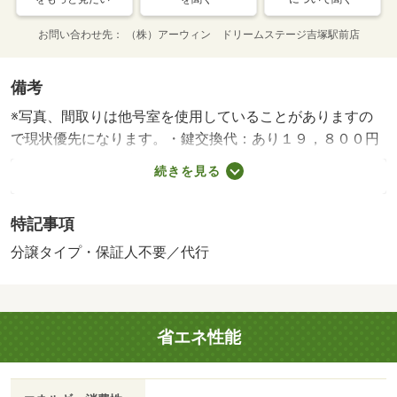
お問い合わせ先
（株）アーウィン ドリームステージ吉塚駅前店
備考
※写真、間取りは他号室を使用していることがありますの
で現状優先になります。・鍵交換代：あり１９，８００円
～・維持費等：浄水器１，５５０円／月・２４時間サポー
続きを見る
ト１，１００円／月・オシャレ部屋で新生活♪♪コンビニ・
スーパー徒歩圏内！！！交通手段が集まっているエリア♪/
特記事項
初回保証料※目安額 87650円/室内消毒費 13200円
分譲タイプ・保証人不要／代行
省エネ性能