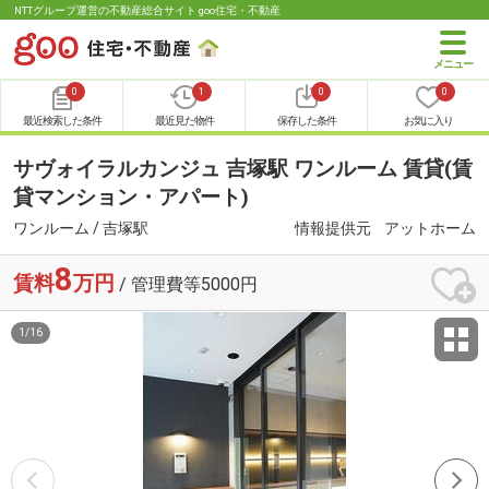
NTTグループ運営の不動産総合サイト goo住宅・不動産
0
1
0
0
最近検索した条件
最近見た物件
保存した条件
お気に入り
サヴォイラルカンジュ 吉塚駅 ワンルーム 賃貸(賃
貸マンション・アパート)
ワンルーム / 吉塚駅
情報提供元
アットホーム
8
賃料
万円
/ 管理費等5000円
1
/
16