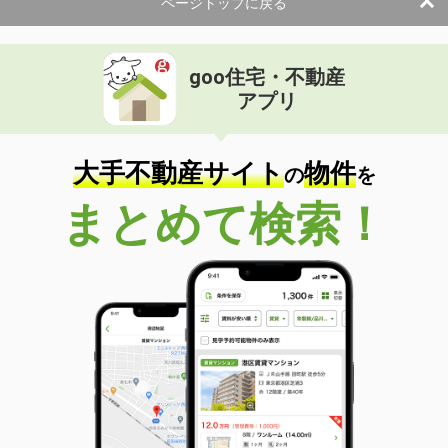
ページトップに戻る
goo住宅・不動産
アプリ
大手不動産サイト
物件
の
を
まとめて検索！