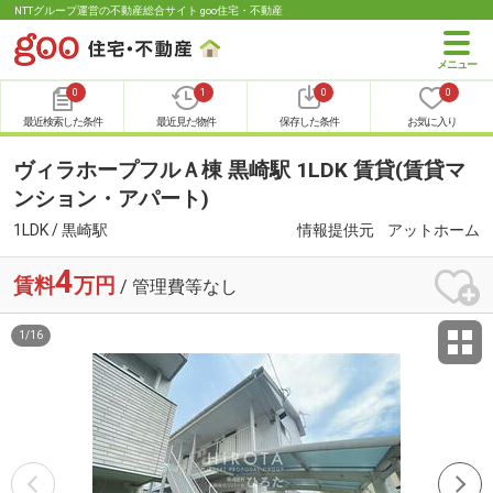
NTTグループ運営の不動産総合サイト goo住宅・不動産
0
1
0
0
最近検索した条件
最近見た物件
保存した条件
お気に入り
ヴィラホープフルＡ棟 黒崎駅 1LDK 賃貸(賃貸マ
ンション・アパート)
1LDK / 黒崎駅
情報提供元
アットホーム
4
賃料
万円
/ 管理費等なし
1
/
16