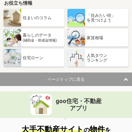
お役立ち情報
「住みたい街」
住まいのコラム
を見つけよう
暮らしのデータ
家賃相場
(補助金・助成金情報)
人気タウン
住宅ローン
ランキング
ページトップに戻る
goo住宅・不動産
アプリ
大手不動産サイト
物件
の
を