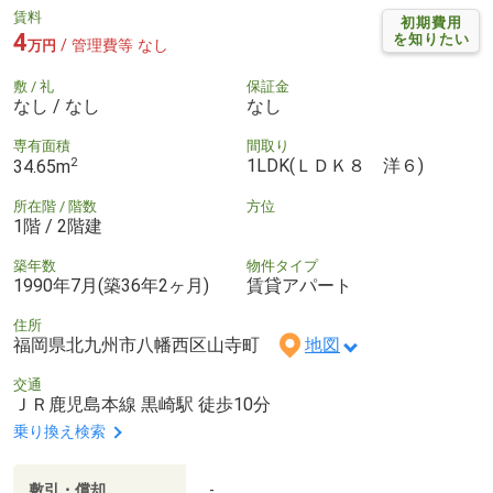
賃料
初期費用
4
を知りたい
/ 管理費等 なし
万円
敷 / 礼
保証金
なし / なし
なし
専有面積
間取り
2
1LDK(ＬＤＫ８ 洋６)
34.65m
所在階 / 階数
方位
1階 / 2階建
築年数
物件タイプ
1990年7月(築36年2ヶ月)
賃貸アパート
住所
福岡県北九州市八幡西区山寺町
地図
交通
ＪＲ鹿児島本線 黒崎駅 徒歩10分
乗り換え検索
敷引・償却
-