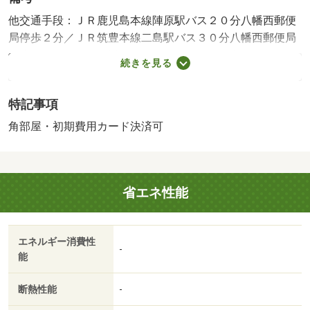
他交通手段：ＪＲ鹿児島本線陣原駅バス２０分八幡西郵便
局停歩２分／ＪＲ筑豊本線二島駅バス３０分八幡西郵便局
停歩２分・バス停が近く、駅へのアクセス便利！ディスカ
続きを見る
ウントストアやイオンタウン黒崎、スーパーやコンビニ等
も近くて便利な住環境！少し広めでお探しの単身の方にも
特記事項
おすすめですよ、ぜひお問い合わせください♪・バイク置
場：空なし・駐輪場：空なし・仲介手数料：４４，０００
角部屋・初期費用カード決済可
円
省エネ性能
エネルギー消費性
-
能
断熱性能
-