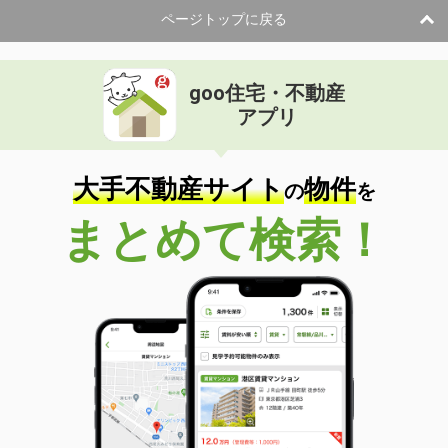
ページトップに戻る
goo住宅・不動産
アプリ
大手不動産サイト
物件
の
を
まとめて検索！