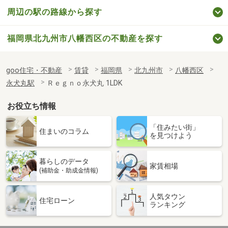
周辺の駅の路線から探す
福岡県北九州市八幡西区の不動産を探す
goo住宅・不動産
賃貸
福岡県
北九州市
八幡西区
永犬丸駅
Ｒｅｇｎｏ永犬丸 1LDK
お役立ち情報
「住みたい街」
住まいのコラム
を見つけよう
暮らしのデータ
家賃相場
(補助金・助成金情報)
人気タウン
住宅ローン
ランキング