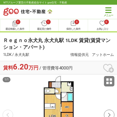
NTTグループ運営の不動産総合サイト goo住宅・不動産
0
1
0
0
最近検索した条件
最近見た物件
保存した条件
お気に入り
Ｒｅｇｎｏ永犬丸 永犬丸駅 1LDK 賃貸(賃貸マン
ション・アパート)
1LDK / 永犬丸駅
情報提供元
アットホーム
6.20
賃料
万円
/ 管理費等4000円
1
/
1