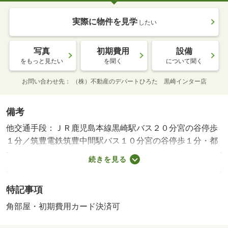
実際に物件を見学
したい
写真
初期費用
設備
をもっと見たい
を聞く
について聞く
お問い合わせ先
（株）不動産のデパートひろた 黒崎インター店
備考
他交通手段：ＪＲ鹿児島本線黒崎駅バス２０分宮の谷停歩
１分／筑豊電鉄筑豊中間駅バス１０分宮の谷停歩１分・都
市ガスです。スーパー・ドラッグストア・病院・中学校が
続きを見る
近くにあります。インターネット使用料無料。対面キッチ
ンやウォークスルークローゼットなど設備や収納が充実し
特記事項
てます。・バイク置場：空なし・駐輪場：空なし・仲介手
数料：６８，２００円
角部屋・初期費用カード決済可