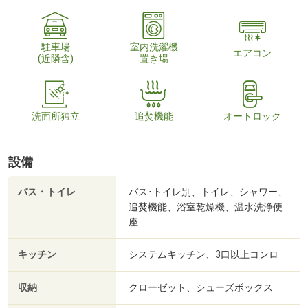
駐車場
室内洗濯機
エアコン
(近隣含)
置き場
洗面所独立
追焚機能
オートロック
設備
バス・トイレ
バス･トイレ別、トイレ、シャワー、
追焚機能、浴室乾燥機、温水洗浄便
座
キッチン
システムキッチン、3口以上コンロ
収納
クローゼット、シューズボックス