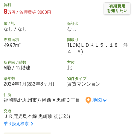
賃料
初期費用
8
を知りたい
/ 管理費等 8000円
万円
敷 / 礼
保証金
なし / なし
なし
専有面積
間取り
2
1LDK(ＬＤＫ１５．１８ 洋
49.97m
４．６)
所在階 / 階数
方位
6階 / 12階建
北
築年数
物件タイプ
2024年1月(築2年8ヶ月)
賃貸マンション
住所
福岡県北九州市八幡西区黒崎３丁目
地図
交通
ＪＲ鹿児島本線 黒崎駅 徒歩2分
乗り換え検索