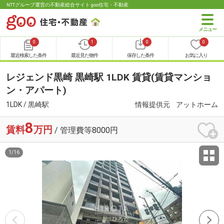
NTTグループ運営の不動産総合サイト goo住宅・不動産
0
1
0
0
最近検索した条件
最近見た物件
保存した条件
お気に入り
レジェンド黒崎 黒崎駅 1LDK 賃貸(賃貸マンショ
ン・アパート)
1LDK / 黒崎駅
情報提供元
アットホーム
8
賃料
万円
/ 管理費等8000円
1
/
16