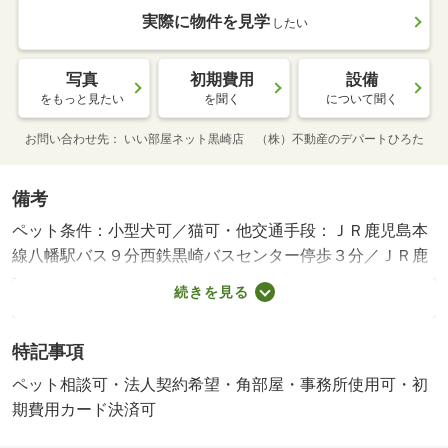
実際に物件を見学
したい
写真
初期費用
設備
をもっと見たい
を聞く
について聞く
お問い合わせ先
いい部屋ネット黒崎店 （株）不動産のデパートひろた
備考
ペット条件：小型犬可／猫可・他交通手段：ＪＲ鹿児島本
線八幡駅バス９分西鉄黒崎バスセンター停歩３分／ＪＲ鹿
児島本線折尾駅バス２３分西鉄黒崎バスセンター停歩３
続きを見る
分・国道３号線沿いに立地！ＪＲ黒崎駅や西鉄黒崎バスセ
ンターまで徒歩で行けます！スーパーやコンビニ、ドラッ
特記事項
グストア、商店街もあって便利な住環境！小型犬、猫２匹
まで飼育可能（飼育時条件変更有）！・バイク置場：空な
ペット相談可・法人契約希望・角部屋・事務所使用可・初
し・駐輪場：空なし・仲介手数料：８８，０００円/火災保
期費用カード決済可
険料 20000円