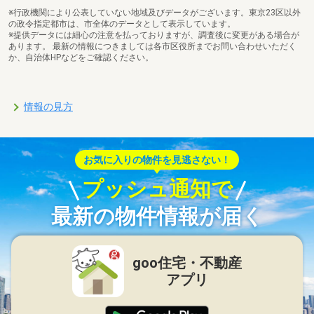
※行政機関により公表していない地域及びデータがございます。東京23区以外
の政令指定都市は、市全体のデータとして表示しています。
※提供データには細心の注意を払っておりますが、調査後に変更がある場合が
あります。 最新の情報につきましては各市区役所までお問い合わせいただく
か、自治体HPなどをご確認ください。
情報の見方
お気に入りの物件を見逃さない！
プッシュ通知で
最新の物件情報が届く
goo住宅・不動産
アプリ