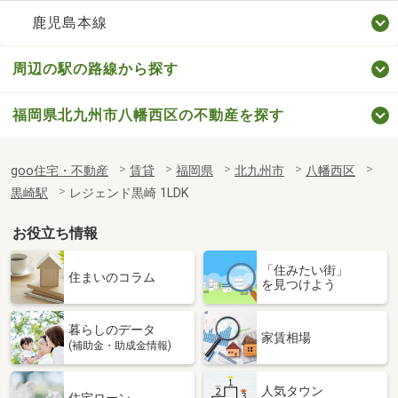
鹿児島本線
周辺の駅の路線から探す
福岡県北九州市八幡西区の不動産を探す
goo住宅・不動産
賃貸
福岡県
北九州市
八幡西区
黒崎駅
レジェンド黒崎 1LDK
お役立ち情報
「住みたい街」
住まいのコラム
を見つけよう
暮らしのデータ
家賃相場
(補助金・助成金情報)
人気タウン
住宅ローン