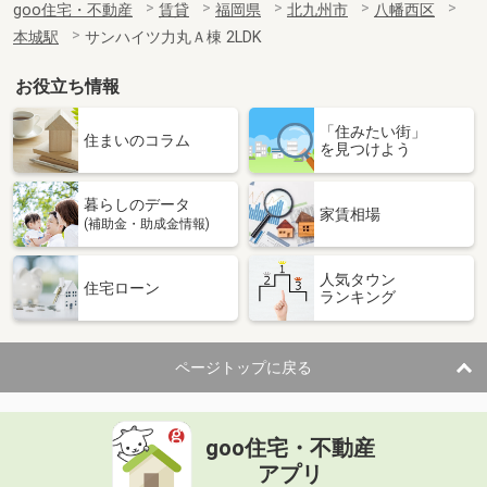
goo住宅・不動産
賃貸
福岡県
北九州市
八幡西区
本城駅
サンハイツ力丸Ａ棟 2LDK
お役立ち情報
「住みたい街」
住まいのコラム
を見つけよう
暮らしのデータ
家賃相場
(補助金・助成金情報)
人気タウン
住宅ローン
ランキング
ページトップに戻る
goo住宅・不動産
アプリ