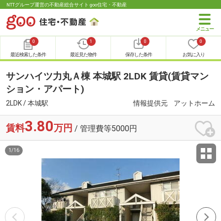
NTTグループ運営の不動産総合サイト goo住宅・不動産
0
1
0
0
最近検索した条件
最近見た物件
保存した条件
お気に入り
サンハイツ力丸Ａ棟 本城駅 2LDK 賃貸(賃貸マン
ション・アパート)
2LDK / 本城駅
情報提供元
アットホーム
3.80
賃料
万円
/ 管理費等5000円
1
/
16