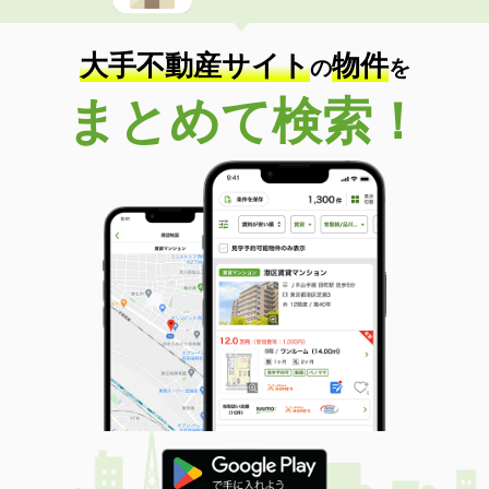
大手不動産サイト
物件
の
を
まとめて検索！