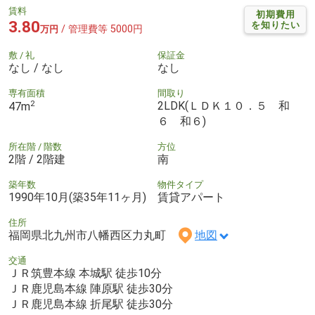
賃料
初期費用
3.80
を知りたい
/ 管理費等 5000円
万円
敷 / 礼
保証金
なし / なし
なし
専有面積
間取り
2
2LDK(ＬＤＫ１０．５ 和
47m
６ 和６)
所在階 / 階数
方位
2階 / 2階建
南
築年数
物件タイプ
1990年10月(築35年11ヶ月)
賃貸アパート
住所
福岡県北九州市八幡西区力丸町
地図
交通
ＪＲ筑豊本線 本城駅 徒歩10分
ＪＲ鹿児島本線 陣原駅 徒歩30分
ＪＲ鹿児島本線 折尾駅 徒歩30分