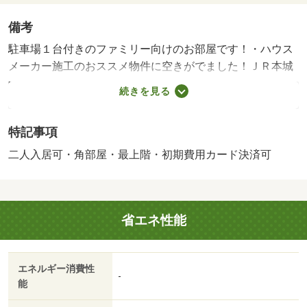
備考
駐車場１台付きのファミリー向けのお部屋です！・ハウス
メーカー施工のおススメ物件に空きがでました！ＪＲ本城
駅まで徒歩で行けます！周辺にはスーパーやコンビニ等も
続きを見る
あって便利な住環境！駐車場１台付き、ぜひお問い合わせ
ください♪・バイク置場：空なし・駐輪場：空なし・仲介手
特記事項
数料：４１，８００円/火災保険料 20000円
二人入居可・角部屋・最上階・初期費用カード決済可
省エネ性能
エネルギー消費性
-
能