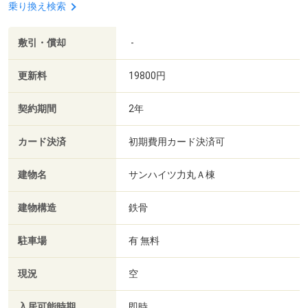
乗り換え検索
敷引・償却
-
更新料
19800円
契約期間
2年
カード決済
初期費用カード決済可
建物名
サンハイツ力丸Ａ棟
建物構造
鉄骨
駐車場
有 無料
現況
空
入居可能時期
即時