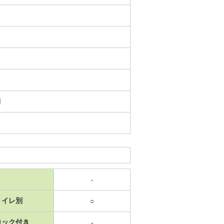
日
-
トイレ別
○
ロック付き
-