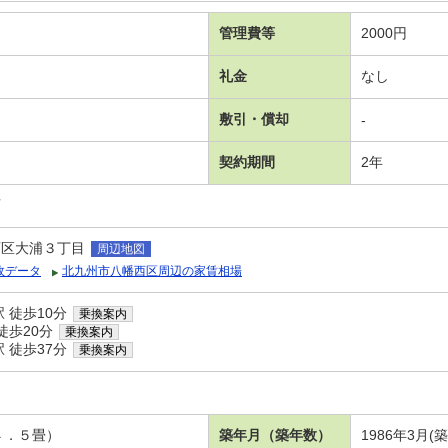
管理費等
2000円
礼金
なし
敷引・償却
-
契約期間
2年
可
西区大浦３丁目
周辺地図
政データ
北九州市八幡西区周辺の家賃相場
 徒歩10分
乗換案内
徒歩20分
乗換案内
 徒歩37分
乗換案内
４．５畳）
築年月（築年数）
1986年3月(