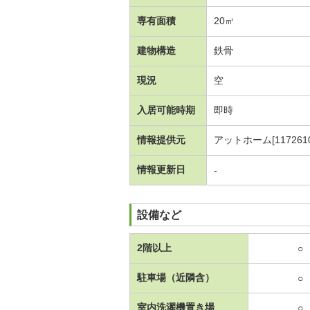
専有面積
20㎡
建物構造
鉄骨
現況
空
入居可能時期
即時
情報提供元
アットホーム[1172610
情報更新日
-
設備など
2階以上
○
駐車場（近隣含）
○
室内洗濯機置き場
○