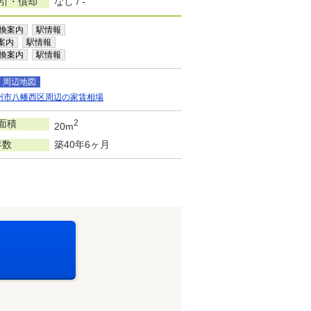
敷引・償却
なし / -
換案内
駅情報
案内
駅情報
換案内
駅情報
周辺地図
州市八幡西区周辺の家賃相場
面積
2
20m
年数
築40年6ヶ月