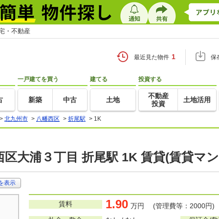
住宅・不動産
1
最近見た物件
保
一戸建てを買う
建てる
投資する
不動産
古
新築
中古
土地
土地活用
投資
>
北九州市
>
八幡西区
>
折尾駅
>
1K
区大浦３丁目 折尾駅 1K 賃貸(賃貸マ
を表示
1.90
賃料
万円 (管理費等：2000円)