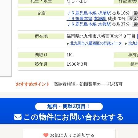
礼金・敷金
なし / なし
保証金/
交通
ＪＲ鹿児島本線
折尾駅
徒歩10分
乗
ＪＲ筑豊本線
本城駅
徒歩20分
乗換
ＪＲ鹿児島本線
水巻駅
徒歩37分
乗
所在地
福岡県北九州市八幡西区大浦３丁目
北九州市八幡西区の行政データ
北九
間取り
1K
専有
築年月
1986年3月
築
おすすめポイント
高齢者相談・初期費用カード決済可
無料・簡単2項目！
この物件にお問い合わせする
お気に入りに追加する