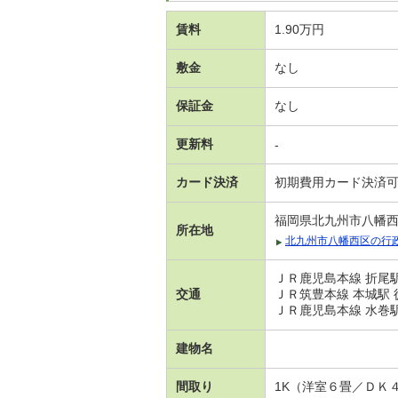
賃料
1.90万円
敷金
なし
保証金
なし
更新料
-
カード決済
初期費用カード決済
福岡県北九州市八幡
所在地
北九州市八幡西区の行
ＪＲ鹿児島本線 折尾駅
交通
ＪＲ筑豊本線 本城駅 
ＪＲ鹿児島本線 水巻駅
建物名
間取り
1K（洋室６畳／ＤＫ