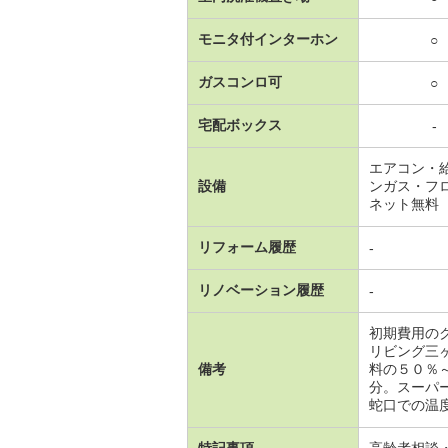
モニタ付インターホン
○
ガスコンロ可
○
宅配ボックス
-
エアコン・
設備
ンガス・フ
ネット無料
リフォーム履歴
-
リノベーション履歴
-
初期費用の
リビング三
備考
料の５０％
分。スーパ
蛇口での温度