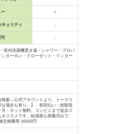
ニー
○
セキュリティ
-
居可
-
場・室内洗濯機置き場・シャワー・プロパ
インターホン・クローゼット・インター
力検索→公式アカウントより、トーマス
要な場合も有り。】 初回払い：総額賃
／月・ネット無料。コンビニまで徒歩２
もオススメです。給湯器も搭載済みで、
換費用 16500円