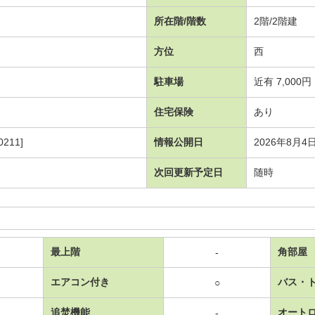
所在階/階数
2階/2階建
方位
西
駐車場
近有 7,000円
住宅保険
あり
211]
情報公開日
2026年8月4
次回更新予定日
随時
最上階
角部屋
-
エアコン付き
バス・
○
追焚機能
オート
-