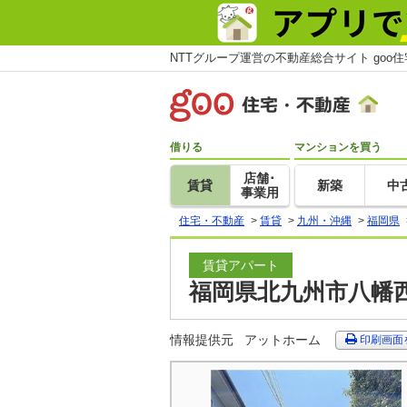
NTTグループ運営の不動産総合サイト goo
借りる
マンションを買う
店舗･
賃貸
新築
中
事業用
住宅・不動産
>
賃貸
>
九州・沖縄
>
福岡県
賃貸アパート
福岡県北九州市八幡西
情報提供元
アットホーム
印刷画面