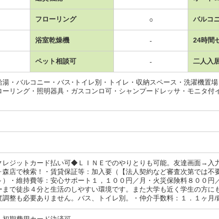
フローリング
バルコ
○
浴室乾燥機
24時間
-
ペット相談可
二人入
-
給湯・バルコニー・バス･トイレ別・トイレ・収納スペース・洗濯機置
ローリング・照明器具・ガスコンロ可・シャンプードレッサ・モニタ付
クレジットカード払い可◆ＬＩＮＥでのやりとりも可能。友達画面→入
ヶ森店で検索！・賃貸保証等：加入要（【法人契約など審査次第では不
～）・維持費等：安心サポート１，１００円／月・火災保険料８００円
ーまで徒歩４分と生活のしやすい環境です。また大学も近く学生の方に
調整も必要ありません。バス、トイレ別。・仲介手数料：１．１ヶ月/鍵交