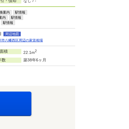
敷引・償却
なし / -
換案内
駅情報
案内
駅情報
駅情報
目
周辺地図
州市八幡西区周辺の家賃相場
面積
2
22.1m
年数
築38年6ヶ月