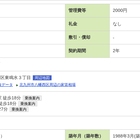
管理費等
2000円
礼金
なし
敷引・償却
-
契約期間
2年
可
西区東鳴水３丁目
周辺地図
政データ
北九州市八幡西区周辺の家賃相場
 徒歩18分
乗換案内
徒歩18分
乗換案内
27分
乗換案内
３）
築年月（築年数）
1988年3月(