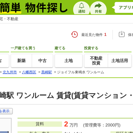
住宅・不動産
1
最近見た物件
保
一戸建てを買う
建てる
投資する
不動産
古
新築
中古
土地
土地活用
投資
>
北九州市
>
八幡西区
>
黒崎駅
>
ジョイフル東鳴水 ワンルーム
崎駅 ワンルーム 賃貸(賃貸マンション
を表示
2
賃料
万円 (管理費等：2000円)