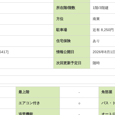
所在階/階数
1階/3階建
方位
南東
駐車場
近有 8,250円
住宅保険
あり
417]
情報公開日
2026年8月1
次回更新予定日
随時
最上階
角部屋
-
エアコン付き
バス・
○
追焚機能
オート
-