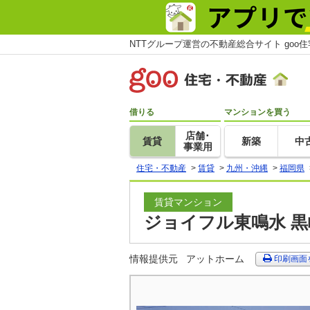
NTTグループ運営の不動産総合サイト goo
借りる
マンションを買う
店舗･
賃貸
新築
中
事業用
住宅・不動産
>
賃貸
>
九州・沖縄
>
福岡県
賃貸マンション
ジョイフル東鳴水 黒
情報提供元
アットホーム
印刷画面