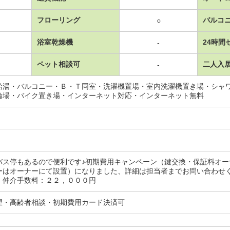
フローリング
バルコ
○
浴室乾燥機
24時間
-
ペット相談可
二人入
-
給湯・バルコニー・Ｂ・Ｔ同室・洗濯機置場・室内洗濯機置き場・シャ
輪場・バイク置き場・インターネット対応・インターネット無料
バス停もあるので便利です♪初期費用キャンペーン（鍵交換・保証料オ
ーはオーナーにて設置）になりました、詳細は担当者までお問い合わせ
・仲介手数料：２２，０００円
望・高齢者相談・初期費用カード決済可