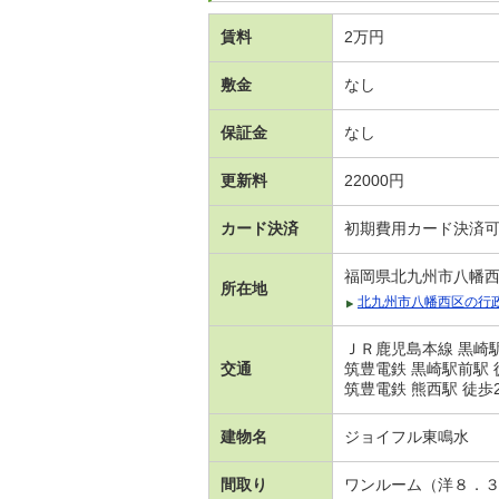
賃料
2万円
敷金
なし
保証金
なし
更新料
22000円
カード決済
初期費用カード決済
福岡県北九州市八幡
所在地
北九州市八幡西区の行
ＪＲ鹿児島本線 黒崎駅
交通
筑豊電鉄 黒崎駅前駅 
筑豊電鉄 熊西駅 徒歩
建物名
ジョイフル東鳴水
間取り
ワンルーム（洋８．