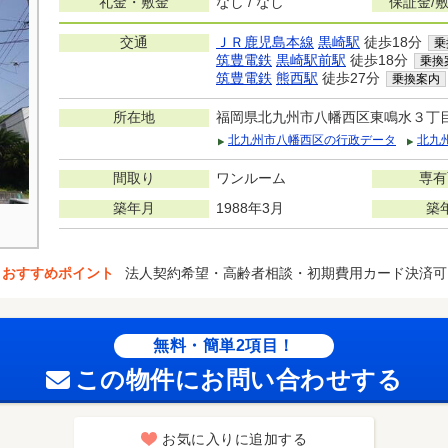
礼金・敷金
なし / なし
保証金/
交通
ＪＲ鹿児島本線
黒崎駅
徒歩18分
乗
筑豊電鉄
黒崎駅前駅
徒歩18分
乗換
筑豊電鉄
熊西駅
徒歩27分
乗換案内
所在地
福岡県北九州市八幡西区東鳴水３丁
北九州市八幡西区の行政データ
北九
間取り
ワンルーム
専有
築年月
1988年3月
築
おすすめポイント
法人契約希望・高齢者相談・初期費用カード決済可
無料・簡単2項目！
この物件にお問い合わせする
お気に入りに追加する