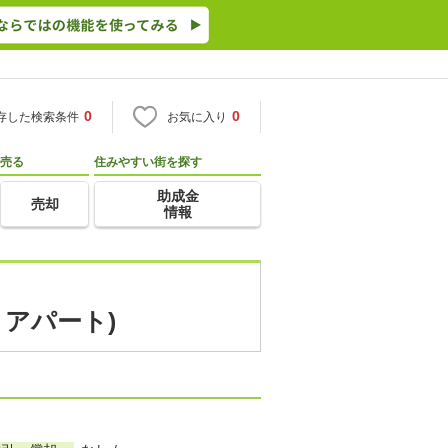
0
0
存した検索条件
お気に入り
売る
住みやすい街を探す
助成金
売却
情報
・アパート)