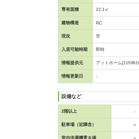
専有面積
22.1㎡
建物構造
RC
現況
空
入居可能時期
即時
情報提供元
アットホーム[1159616
情報更新日
-
設備など
2階以上
-
駐車場（近隣含）
○
室内洗濯機置き場
○